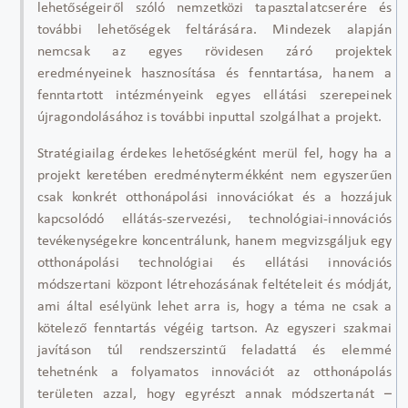
lehetőségeiről szóló nemzetközi tapasztalatcserére és
további lehetőségek feltárására. Mindezek alapján
nemcsak az egyes rövidesen záró projektek
eredményeinek hasznosítása és fenntartása, hanem a
fenntartott intézményeink egyes ellátási szerepeinek
újragondolásához is további inputtal szolgálhat a projekt.
Stratégiailag érdekes lehetőségként merül fel, hogy ha a
projekt keretében eredménytermékként nem egyszerűen
csak konkrét otthonápolási innovációkat és a hozzájuk
kapcsolódó ellátás-szervezési, technológiai-innovációs
tevékenységekre koncentrálunk, hanem megvizsgáljuk egy
otthonápolási technológiai és ellátási innovációs
módszertani központ létrehozásának feltételeit és módját,
ami által esélyünk lehet arra is, hogy a téma ne csak a
kötelező fenntartás végéig tartson. Az egyszeri szakmai
javításon túl rendszerszintű feladattá és elemmé
tehetnénk a folyamatos innovációt az otthonápolás
területen azzal, hogy egyrészt annak módszertanát –