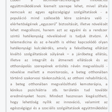
Ebben a technikai-technológiai innovációs
együttműködésnek kiemelt szerepe lehet, mivel általa
nemcsak az egyes egészségügyi szolgáltatások - a
populáció mind szélesebb köre számára való -
elérhetőségének „egyszerű” biztosítását, illetve növelését
lehet megcélozni, hanem azt az egyéni és a rendszer
szintű hatékonyság növelésével is tudjuk ötvözni. A
telemedicina és az e-health is ehhez kapcsolódó olyan
hatékonysági kulcskérdés, amely a fekvőbeteg ellátást
kiváltó szolgáltatások súlyának – a járóbeteg ellátás,
illetve az integrált és átmeneti ellátások és az
otthonápolás szerepének erősítés révén megvalósuló -
növelése mellett a monitorozás, a beteg otthonában
történő szakorvosi távkonzultáció, az otthoni rehabilitáció,
a beteg otthonában megvalósítható kemoterápia, a
kónikus pszichiátria stb. területén tud további
eredményeket hozni. Mindezt hasznosan kiegészítheti,
hogy lehetőség nyílik az innováció, valamint az
egészségügyi és a szociális szolgáltatások együttműködési