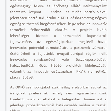
Intézetünk ̶ mint nemzeti szinten meghatározó
egészségügyi fekvő- és járóbeteg ellátó intézményeket
fenntartó központ ̶ eszköz- és tudás portfóliójával
jelentősen hozzá tud járulni a KFI tudásháromszög négyes
egységre történő kiegészítéséhez, képviselve az innovatív
termékek felhasználói oldalát. A projekt kiváló
lehetőséget biztosít a nemzetközi kapcsolatok
fejlesztésére, az egészségiparban meglévő hazai
innovációs potenciál bemutatására a partnerek számára,
ösztönözheti a fejlettebb nyugati-európai régiók nyílt
innovációs rendszerével való összekapcsolódást,
hálózatépítést, közös H2020 projektek kidolgozását,
valamint az innovatív egészségipari KKV-k nemzetközi
piacra lépését.
Az OKFŐ szempontjából szakmailag elsősorban azokat az
irányokat preferáljuk, amely nem egyszerűen csak
közelebb viszik az ellátást a betegekhez, hanem ezt a
jelenlegi próbálkozásoknál hatékonyabb módon is teszik.