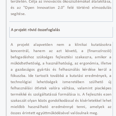
területén. Célja az innovációs ökoszisztémákat átalakítása,
és az "Open Innovation 2.0" felé történő elmozdulás
segítése.
A projekt rövid összefoglalás
A projekt alapvetően nem a klinikai kutatásokra
koncentrál, hanem az azt követő, a (finanszírozói)
befogadáshoz szükséges fejlesztési szakaszra, amikor a
működtethetőség, a használhatóság, az ergonómia, illetve
a gazdaságos gyártás és felhasználás kérdése kerül a
fókuszba. Ide tartozik továbbá a kutatási eredmények, a
technológiai lehetőségek ismeretében szülhető új
felhasználási ötletek valóra váltása, valamint piacképes
termékké és szolgáltatássá formálása is. A fejlesztés ezen
szakaszát olyan közös gondolkodással és kísérletekkel lehet
mielőbb használható eredménnyé tenni, amelyek az
összes érintett együttműködésével valósulnak meg.