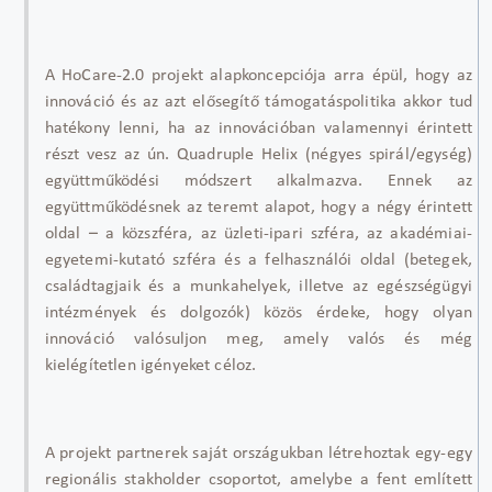
A HoCare-2.0 projekt alapkoncepciója arra épül, hogy az
innováció és az azt elősegítő támogatáspolitika akkor tud
hatékony lenni, ha az innovációban valamennyi érintett
részt vesz az ún. Quadruple Helix (négyes spirál/egység)
együttműködési módszert alkalmazva. Ennek az
együttműködésnek az teremt alapot, hogy a négy érintett
oldal – a közszféra, az üzleti-ipari szféra, az akadémiai-
egyetemi-kutató szféra és a felhasználói oldal (betegek,
családtagjaik és a munkahelyek, illetve az egészségügyi
intézmények és dolgozók) közös érdeke, hogy olyan
innováció valósuljon meg, amely valós és még
kielégítetlen igényeket céloz.
A projekt partnerek saját országukban létrehoztak egy-egy
regionális stakholder csoportot, amelybe a fent említett