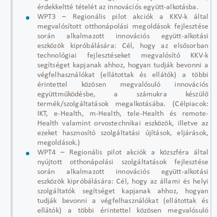
érdekkeltté tételét az innovációs együtt-alkotásba.
WPT3 – Regionális pilot akciók a KKV-k által
megvalósított otthonápolási megoldások fejlesztése
során alkalmazott innovációs együtt-alkotási
eszközök kipróbálására: Cél, hogy az elsősorban
technológiai fejlesztéseket megvalósító KKV-k
segítséget kapjanak ahhoz, hogyan tudják bevonni a
végfelhasználókat (ellátottak és ellátók) a többi
érintettel közösen megvalósuló innovációs
együttműködésbe, a számukra készülő
termék/szolgáltatások megalkotásába. (Célpiacok:
IKT, e-Health, m-Health, tele-Health és remote-
Health valamint orvostechnikai eszközök, illetve az
ezeket hasznosító szolgáltatási újítások, eljárások,
megoldások.)
WPT4 – Regionális pilot akciók a közszféra által
nyújtott otthonápolási szolgáltatások fejlesztése
során alkalmazott innovációs együtt-alkotási
eszközök kipróbálására: Cél, hogy az állami és helyi
szolgáltatók segítséget kapjanak ahhoz, hogyan
tudják bevonni a végfelhasználókat (ellátottak és
ellátók) a többi érintettel közösen megvalósuló