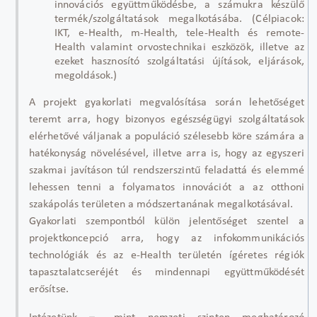
innovációs együttműködésbe, a számukra készülő
termék/szolgáltatások megalkotásába. (Célpiacok:
IKT, e-Health, m-Health, tele-Health és remote-
Health valamint orvostechnikai eszközök, illetve az
ezeket hasznosító szolgáltatási újítások, eljárások,
megoldások.)
A projekt gyakorlati megvalósítása során lehetőséget
teremt arra, hogy bizonyos egészségügyi szolgáltatások
elérhetővé váljanak a populáció szélesebb köre számára a
hatékonyság növelésével, illetve arra is, hogy az egyszeri
szakmai javításon túl rendszerszintű feladattá és elemmé
lehessen tenni a folyamatos innovációt a az otthoni
szakápolás területen a módszertanának megalkotásával.
Gyakorlati szempontból külön jelentőséget szentel a
projektkoncepció arra, hogy az infokommunikációs
technológiák és az e-Health területén ígéretes régiók
tapasztalatcseréjét és mindennapi együttműködését
erősítse.