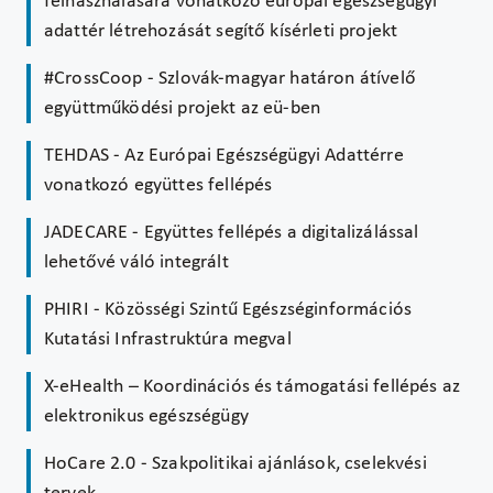
felhasználására vonatkozó európai egészségügyi
adattér létrehozását segítő kísérleti projekt
#CrossCoop - Szlovák-magyar határon átívelő
együttműködési projekt az eü-ben
TEHDAS - Az Európai Egészségügyi Adattérre
vonatkozó együttes fellépés
JADECARE - Együttes fellépés a digitalizálással
lehetővé váló integrált
PHIRI - Közösségi Szintű Egészséginformációs
Kutatási Infrastruktúra megval
X-eHealth – Koordinációs és támogatási fellépés az
elektronikus egészségügy
HoCare 2.0 - Szakpolitikai ajánlások, cselekvési