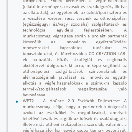
környezetet. Ennek keretében a végfelhasználók
(ellátó intézmények, orvosok és szakdolgozók, illetve
az ellátottak), az egyetemek, az üzleti/ipari szféra és
a közszféra közösen részt vesznek az otthonápolási
(egészségügyi és/vagy szociális) szolgáltatások és
technológia egyidejű fejlesztésében. A
munkacsomag végrajtása során a projekt partnerek
kicserélik az innovációs együttműködési
módszerekkel kapcsolatos tudásukat és
tapasztalatukat, és létrehozzák a CO-CREATION LAB-
ek hálózatát. Közös stratégiát és regionális
akciótervet dolgoznak ki arra, miképp segítheti az
otthonápolási szolgáltatások színvonalának és
elérhetőségének javulását az innovációs együtt-
alkotás a végfelhasználóknak a számukra készülő
termék/szolgáltatások megalkotásába való
bevonásával.
WPT2 - A HoCare 2.0 Eszközök Fejlesztése: A
munkacsomag célja, hogy a partnerek kidolgozzák
azokat az eszközöket és megoldásokat, amelyek
lehetővé teszik és segítik az idősek és családtagjaik,
illetve más otthoni szakápolásra szorulók, valamint a
végfelhasználói kör egyéb csoportjainak bevonását,