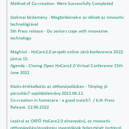
Method of Co-creation- Were Successfully Completed
Szakmai közlemény - Megbirkóznak-e az idősek az innovatív
technológiával
5th Press release - Do seniors cope with innovative
technology
Meghívó - HoCare2.0 projekt online záró-konferencia 2022.
június 15.
Agenda - Closing Open HoCare2.0 Virtual Conference 15th
June 2022
Közös-értékalkotás az otthonápolásban - Tényleg jó
párosítás?-sajtóközlemény 2022.06.22.
Co-creation in homecare - a good match?- / 6.th Press
Release 22.06.2022
Lezárul az OKFŐ HoCare2.0 elnevezésű, az innovatív
otthonápolási/gondozási megoldások fejlesztését ösztönző