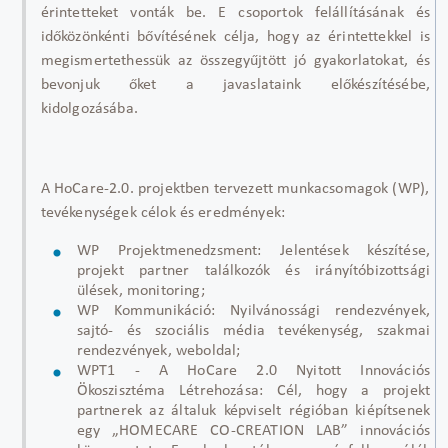
érintetteket vonták be. E csoportok felállításának és
időközönkénti bővítésének célja, hogy az érintettekkel is
megismertethessük az összegyűjtött jó gyakorlatokat, és
bevonjuk őket a javaslataink előkészítésébe,
kidolgozásába.
A HoCare-2.0. projektben tervezett munkacsomagok (WP),
tevékenységek célok és eredmények:
WP Projektmenedzsment: Jelentések készítése,
projekt partner találkozók és irányítóbizottsági
ülések, monitoring;
WP Kommunikáció: Nyilvánossági rendezvények,
sajtó- és szociális média tevékenység, szakmai
rendezvények, weboldal;
WPT1 - A HoCare 2.0 Nyitott Innovációs
Ökoszisztéma Létrehozása: Cél, hogy a projekt
partnerek az általuk képviselt régióban kiépítsenek
egy „HOMECARE CO-CREATION LAB” innovációs