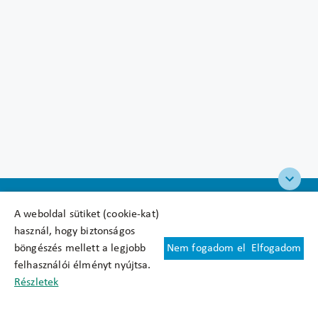
A weboldal sütiket (cookie-kat)
használ, hogy biztonságos
böngészés mellett a legjobb
Nem fogadom el
Elfogadom
Felhasználási feltételek
felhasználói élményt nyújtsa.
Cookie nyilatkozat
Részletek
Adatkezelési tájékoztató