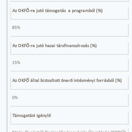
Az OKFŐ-re jutó támogatás a programból (%)
85%
Az OKFŐ-re jutó hazai társfinanszírozás (%)
15%
Az OKFŐ által biztosított önerő intézményi forrásból (%)
0%
Támogatást igénylő