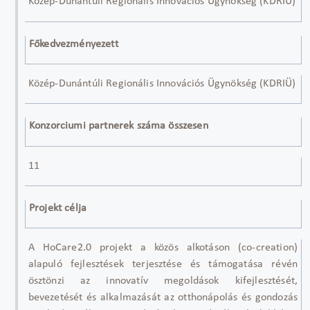
Közép-Dunántúli Regionális Innovációs Ügynökség (KDRIÜ)
Főkedvezményezett
Közép-Dunántúli Regionális Innovációs Ügynökség (KDRIÜ)
Konzorciumi partnerek száma összesen
11
Projekt célja
A HoCare2.0 projekt a közös alkotáson (co-creation)
alapuló fejlesztések terjesztése és támogatása révén
ösztönzi az innovatív megoldások kifejlesztését,
bevezetését és alkalmazását az otthonápolás és gondozás