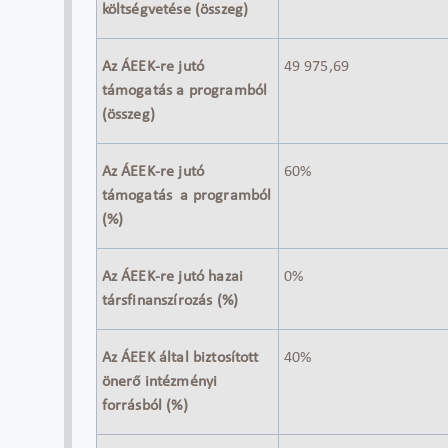
költségvetése (összeg)
Az ÁEEK-re jutó
49 975,69
támogatás a programból
(összeg)
Az ÁEEK-re jutó
60%
támogatás a programból
(%)
Az ÁEEK-re jutó hazai
0%
társfinanszírozás (%)
Az ÁEEK által biztosított
40%
önerő intézményi
forrásból (%)