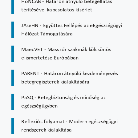
HoNCAB - Határon átnyúló betegellátás
térítésével kapcsolatos kísérlet
JAseHN - Együttes Fellépés az eEgészségügyi
Hálózat Támogatására
MaecVET - Masszőr szakmák kölcsönös
elismertetése Európában
PARENT - Határon átnyúló kezdeményezés
betegregiszterek kialakítására
PaSQ - Betegbiztonság és minőség az
egészségügyben
Reflexiós folyamat - Modern egészségügyi
rendszerek kialakítása