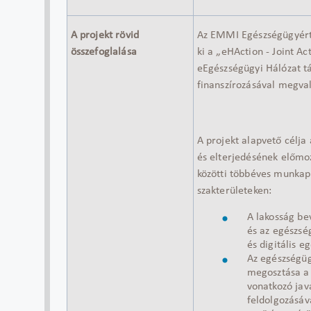
A projekt rövid
Az EMMI Egészségügyért 
összefoglalása
ki a „eHAction - Joint A
eEgészségügyi Hálózat t
finanszírozásával megval
A projekt alapvető célja
és elterjedésének előmo
közötti többéves munka
szakterületeken:
A lakosság be
és az egészsé
és digitális 
Az egészségüg
megosztása a 
vonatkozó jav
feldolgozásáv