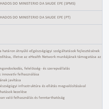
LHADOS DO MINISTERIO DA SAUDE EPE (SPMS)
LHADOS DO MINISTERIO DA SAUDE EPE (PT)
 a határon átnyúló eEgészségügyi szolgáltatások fejlesztésének
zdítása, illetve az eHealth Network munkájának támogatása az
ngondoskodás, felelősség- és szerepvállalás
k innovatív felhasználása
gának javítása
észségügyi infrastruktúra és ellátás megvalósításával
 hatások kezelése
ban való felhasználás és fenntarthatóság