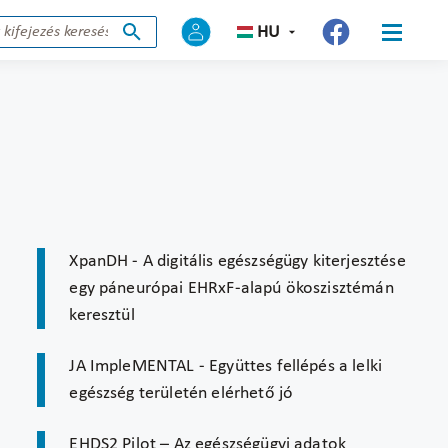
HU
XpanDH - A digitális egészségügy kiterjesztése
egy páneurópai EHRxF-alapú ökoszisztémán
keresztül
JA ImpleMENTAL - Együttes fellépés a lelki
egészség területén elérhető jó
EHDS2 Pilot – Az egészségügyi adatok