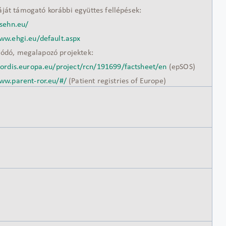
át támogató korábbi együttes fellépések:
asehn.eu/
ww.ehgi.eu/default.aspx
lódó, megalapozó projektek:
cordis.europa.eu/project/rcn/191699/factsheet/en
(epSOS)
ww.parent-ror.eu/#/
(Patient registries of Europe)