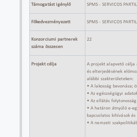
Támogatást igénylő
SPMS - SERVICOS PARTI
Főkedvezményezett
SPMS - SERVICOS PARTI
Konzorciumi partnerek
22
száma összesen
Projekt célja
A projekt alapvető célja
és elterjedésének előmo
alábbi szakterületeken:
• A lakosság bevonása; ö
• Az egészségügyi adato
• Az ellátás folytonossá
• A határon átnyúló e-eg
kapcsolatos kihívások és
• A nemzeti szakpolitiká