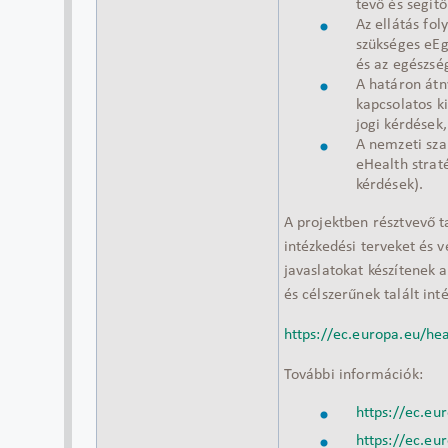
tevő és segít
Az ellátás fol
szükséges eEgé
és az egészsé
A határon átn
kapcsolatos ki
jogi kérdések
A nemzeti sza
eHealth strat
kérdések).
A projektben résztvevő t
intézkedési terveket és 
javaslatokat készítenek 
és célszerűnek talált int
https://ec.europa.eu/he
További információk:
https://ec.e
https://ec.eu