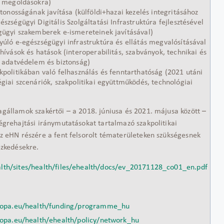
ő megoldásokra)
ytonosságának javítása (külföldi+hazai kezelés integritásához
szségügyi Digitális Szolgáltatási Infrastruktúra fejlesztésével
gügyi szakemberek e-ismereteinek javításával)
yúló e-egészségügyi infrastruktúra és ellátás megvalósításával
hívások és hatások (interoperabilitás, szabványok, technikai és
, adatvédelem és biztonság)
kpolitikában való felhasználás és fenntarthatóság (2021 utáni
égiai szcenáriók, szakpolitikai együttműködés, technológiai
agállamok szakértői – a 2018. júniusa és 2021. májusa között –
végrehajtási iránymutatásokat tartalmazó szakpolitikai
az eHN részére a fent felsorolt tématerületeken szükségesnek
ézkedésekre.
alth/sites/health/files/ehealth/docs/ev_20171128_co01_en.pdf
uropa.eu/health/funding/programme_hu
ropa.eu/health/ehealth/policy/network_hu