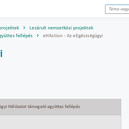
projektek
Lezárult nemzetközi projektek
yüttes fellépés
eHAction - Az eEgészségügyi
i
ügyi Hálózatot támogató együttes fellépés