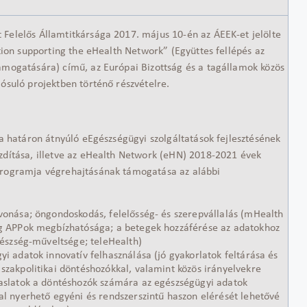
Felelős Államtitkársága 2017. május 10-én az ÁEEK-et jelölte
ction supporting the eHealth Network” (Együttes fellépés az
ámogatására) című, az Európai Bizottság és a tagállamok közös
ósuló projektben történő részvételre.
 a határon átnyúló eEgészségügyi szolgáltatások fejlesztésének
zdítása, illetve az eHealth Network (eHN) 2018-2021 évek
programja végrehajtásának támogatása az alábbi
vonása; öngondoskodás, felelősség- és szerepvállalás (mHealth
g APPok megbízhatósága; a betegek hozzáférése az adatokhoz
egészség-műveltsége; teleHealth)
yi adatok innovatív felhasználása (jó gyakorlatok feltárása és
szakpolitikai döntéshozókkal, valamint közös irányelvekre
aslatok a döntéshozók számára az egészségügyi adatok
al nyerhető egyéni és rendszerszintű haszon elérését lehetővé