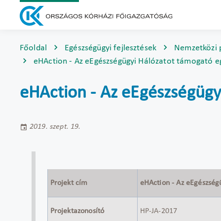
Főoldal
Egészségügyi fejlesztések
Nemzetközi 
eHAction - Az eEgészségügyi Hálózatot támogató eg
eHAction - Az eEgészségügy
2019. szept. 19.
Projekt cím
eHAction - Az eEgészség
Projektazonosító
HP-JA-2017