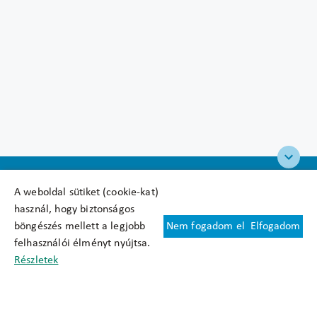
A weboldal sütiket (cookie-kat)
használ, hogy biztonságos
böngészés mellett a legjobb
Nem fogadom el
Elfogadom
Felhasználási feltételek
felhasználói élményt nyújtsa.
Cookie nyilatkozat
Részletek
Adatkezelési tájékoztató