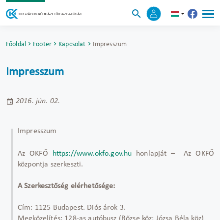
Főoldal
Footer
Kapcsolat
Impresszum
Impresszum
2016. jún. 02.
Impresszum
Az OKFŐ
https://www.okfo.gov.hu
honlapját – Az OKFŐ
központja szerkeszti.
A Szerkesztőség elérhetősége:
Cím: 1125 Budapest. Diós árok 3.
Megközelítés: 128-as autóbusz (Rőzse köz; Józsa Béla köz)