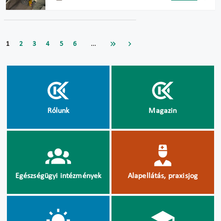
…
1
2
3
4
5
6
Rólunk
Magazin
Egészségügyi intézmények
Alapellátás, praxisjog