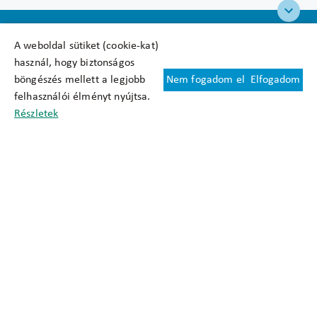
A weboldal sütiket (cookie-kat)
használ, hogy biztonságos
böngészés mellett a legjobb
Nem fogadom el
Elfogadom
Felhasználási feltételek
felhasználói élményt nyújtsa.
Cookie nyilatkozat
Részletek
Adatkezelési tájékoztató
Oldaltérkép
Közadatkereső
Akadálymentesítési nyilatkozat
Impresszum