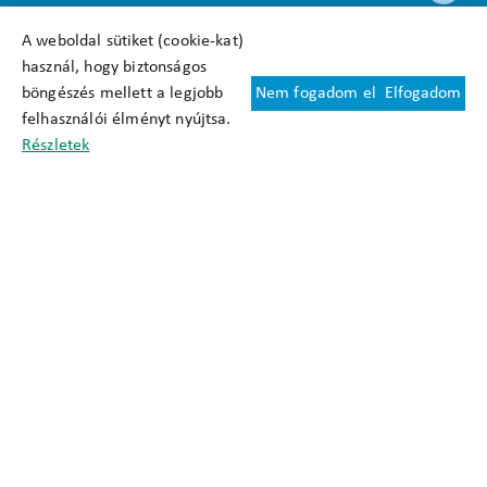
A weboldal sütiket (cookie-kat)
használ, hogy biztonságos
böngészés mellett a legjobb
Nem fogadom el
Elfogadom
Felhasználási feltételek
felhasználói élményt nyújtsa.
Cookie nyilatkozat
Részletek
Adatkezelési tájékoztató
Oldaltérkép
Közadatkereső
Akadálymentesítési nyilatkozat
Impresszum
okfo@okfo.gov.hu