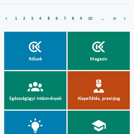
…
1
2
3
4
5
6
7
8
9
10
Rólunk
Magazin
Egészségügyi intézmények
Alapellátás, praxisjog