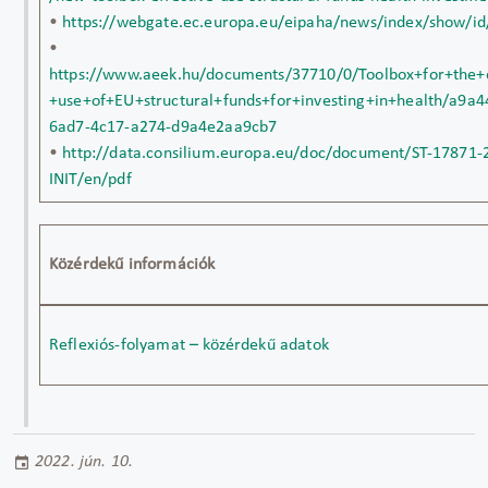
•
https://webgate.ec.europa.eu/eipaha/news/index/show/i
•
https://www.aeek.hu/documents/37710/0/Toolbox+for+the+e
+use+of+EU+structural+funds+for+investing+in+health/a9a4
6ad7-4c17-a274-d9a4e2aa9cb7
•
http://data.consilium.europa.eu/doc/document/ST-17871-
INIT/en/pdf
Közérdekű információk
Reflexiós-folyamat – közérdekű adatok
2022. jún. 10.