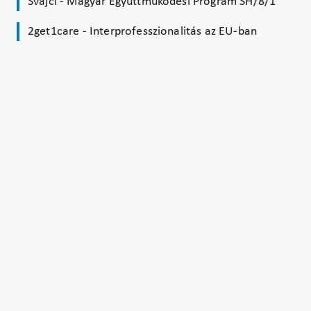
Svájci - Magyar Együttműködési Program SH/8/1
2get1care - Interprofesszionalitás az EU-ban