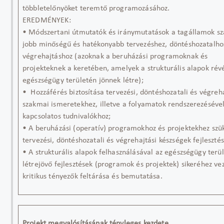
többletelőnyöket teremtő programozásához.
EREDMÉNYEK:
• Módszertani útmutatók és iránymutatások a tagállamok s
jobb minőségű és hatékonyabb tervezéshez, döntéshozatalho
végrehajtáshoz (azoknak a beruházási programoknak és
projekteknek a keretében, amelyek a strukturális alapok rév
egészségügy területén jönnek létre);
• Hozzáférés biztosítása tervezési, döntéshozatali és végreha
szakmai ismeretekhez, illetve a folyamatok rendszerezéséve
kapcsolatos tudnivalókhoz;
• A beruházási (operatív) programokhoz és projektekhez szü
tervezési, döntéshozatali és végrehajtási készségek fejlesztés
• A strukturális alapok felhasználásával az egészségügy terü
létrejövő fejlesztések (programok és projektek) sikeréhez ve
kritikus tényezők feltárása és bemutatása.
Projekt megvalósításának tényleges kezdete