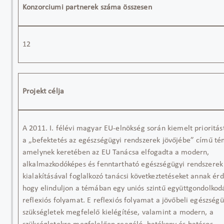
Konzorciumi partnerek száma összesen
12
Projekt célja
A 2011. I. félévi magyar EU-elnökség során kiemelt prioritás
a „befektetés az egészségügyi rendszerek jövőjébe” című té
amelynek keretében az EU Tanácsa elfogadta a modern,
alkalmazkodóképes és fenntartható egészségügyi rendszerek
kialakításával foglalkozó tanácsi következtetéseket annak ér
hogy elinduljon a témában egy uniós szintű együttgondolkodá
reflexiós folyamat. E reflexiós folyamat a jövőbeli egészségü
szükségletek megfelelő kielégítése, valamint a modern, a