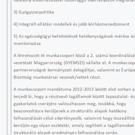
hatékony alkalmazásával összefüggő sikertényezők meghatá
3) Gyógyszerpolitika
4) Integrált ellátási modellek és jobb kórházmenedzsment
5) Az egészségügyi befektetések hatékonyságának mérése é
monitorozása
A létrehozott öt munkacsoport közül a 2. számú koordinálásá
vezetését Magyarország (GYEMSZI) vállalta el. A munkacsop
partnerországok kormányzati delegáltjai, valamint az Európa
Bizottság munkatársai vesznek/vettek részt.
A munkacsoport mandátuma 2012-2013 között első sorban a
terjedt ki, hogy a résztvevő tagállamok között tapasztalat- é
gyakorlatok cseréjére valósulhasson meg, továbbá, hogy
beazonosításra kerüljenek a strukturális alapok hatékony
felhasználását célzó sikertényezők, valamint hogy összeállítá
kerüljön egy olyan eszköztár, amely segítheti a tagállamokat
strukturális alapok eredményes felhasználása során.