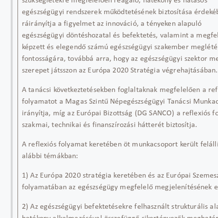
szükségletekre megfelelően reagáló, hatékony és hatásos
egészségügyi rendszerek működtetésének biztosítása érdeké
ráirányítja a figyelmet az innováció, a tényeken alapuló
egészségügyi döntéshozatal és befektetés, valamint a megfe
képzett és elegendő számú egészségügyi szakember meglét
fontosságára, továbbá arra, hogy az egészségügyi szektor m
szerepet játsszon az Európa 2020 Stratégia végrehajtásában.
A tanácsi következtetésekben foglaltaknak megfelelően a ref
folyamatot a Magas Szintű Népegészségügyi Tanácsi Munka
irányítja, míg az Európai Bizottság (DG SANCO) a reflexiós 
szakmai, technikai és finanszírozási hátterét biztosítja.
A reflexiós folyamat keretében öt munkacsoport került feláll
alábbi témákban:
1) Az Európa 2020 stratégia keretében és az Európai Szemes
folyamatában az egészségügy megfelelő megjelenítésének e
2) Az egészségügyi befektetésekre felhasznált strukturális a