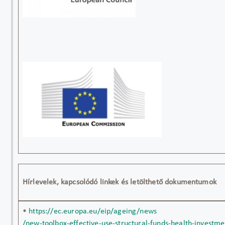
Hírlevelek, kapcsolódó linkek és letölthető dokumentumok
•
https://ec.europa.eu/eip/ageing/news
/new-toolbox-effective-use-structural-funds-health-investm