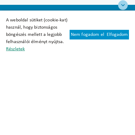
A weboldal sütiket (cookie-kat)
használ, hogy biztonságos
böngészés mellett a legjobb
Nem fogadom el
Elfogadom
Felhasználási feltételek
felhasználói élményt nyújtsa.
Cookie nyilatkozat
Részletek
Adatkezelési tájékoztató
Oldaltérkép
Közadatkereső
Akadálymentesítési nyilatkozat
Impresszum