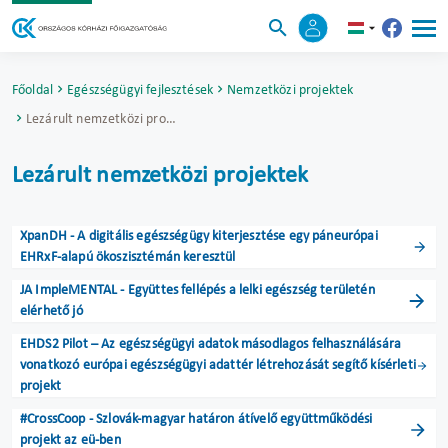
Főoldal
Egészségügyi fejlesztések
Nemzetközi projektek
Lezárult nemzetközi projektek
Lezárult nemzetközi projektek
XpanDH - A digitális egészségügy kiterjesztése egy páneurópai
EHRxF-alapú ökoszisztémán keresztül
JA ImpleMENTAL - Együttes fellépés a lelki egészség területén
elérhető jó
EHDS2 Pilot – Az egészségügyi adatok másodlagos felhasználására
vonatkozó európai egészségügyi adattér létrehozását segítő kísérleti
projekt
#CrossCoop - Szlovák-magyar határon átívelő együttműködési
projekt az eü-ben