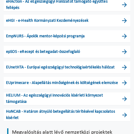
eHAction - Az eEgészségügyi Hálózatot támogató együttes
fellépés
eHGI - e-Health Kormányzati Kezdeményezések
EmpNURS - Ápolók mentor-képzési programja
epSOS - eRecept és betegadat-összefoglaló
EUnetHTA - Európai egészségügyi technológiaértékelés hálózat
EUprimecare - Alapellátás minőségének és költségének elemzése
HELIUM - Az egészségügyi innovációs kísérleti környezet
támogatása
HoNCAB - Határon átnyúló betegellátás térítésével kapcsolatos
kísérlet
Megvalósítás alatt lévő nemzetközi projektek