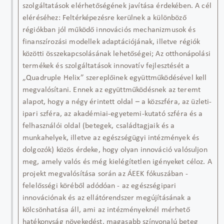
szolgáltatások elérhetőségének javítása érdekében. A cél
eléréséhez: Feltérképezésre kerülnek a különböző
régiókban jól működő innovációs mechanizmusok és
finanszírozási modellek adaptációjának, illetve régiók
közötti összekapcsolásának lehetőségei; Az otthonápolási
termékek és szolgáltatások innovatív fejlesztését a
„Quadruple Helix” szereplőinek együttműködésével kell
megvalósítani. Ennek az együttműködésnek az teremt
alapot, hogy a négy érintett oldal – a közszféra, az üzleti-
ipari szféra, az akadémiai-egyetemi-kutató szféra és a
felhasználói oldal (betegek, családtagjaik és a
munkahelyek, illetve az egészségügyi intézmények és
dolgozók) közös érdeke, hogy olyan innováció valósuljon
meg, amely valós és még kielégítetlen igényeket céloz. A
projekt megvalósítása során az ÁEEK fókuszában -
felelősségi köréből adódóan - az egészségipari
innovációnak és az ellátórendszer megújításának a
kölcsönhatása áll, ami az intézményeknél mérhető
hatékonyság növekedést, magasabb színvonalú beteg