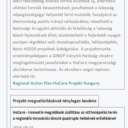
aktív fekvőbeteg ellátási forma kiváltása új, alternatív
ellátási formák bevezetésével; javulhatnak a lakosság
népegészségügyi helyzetét leíró mutatók; hozzájárul az
életminőség pozitív irányú változásához; növelhető a
közösségi és egyéni aktivitás és felelősség a lakosság
közeli fejlesztések által; ösztönözhető a fejlettebb nyugat-
európai régiókkal való összekapcsolódás, hálózatépítés,
közös H2020 projektek kidolgozása. A projektmunka
eredményeképpen a GINOP Irányító Hatóság részére
megfogalmazott javaslatokat a HoCare magyarországi
akcióterve tartalmazza. Az akcióterv angol nyelven
elérhető itt:
Regional Action Plan HoCare Projekt Hungary
Projekt megvalósításának tényleges kezdete