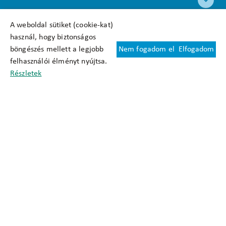
A weboldal sütiket (cookie-kat)
használ, hogy biztonságos
böngészés mellett a legjobb
Nem fogadom el
Elfogadom
Felhasználási feltételek
felhasználói élményt nyújtsa.
Cookie nyilatkozat
Részletek
Adatkezelési tájékoztató
Oldaltérkép
Közadatkereső
Akadálymentesítési nyilatkozat
Impresszum
okfo@okfo.gov.hu