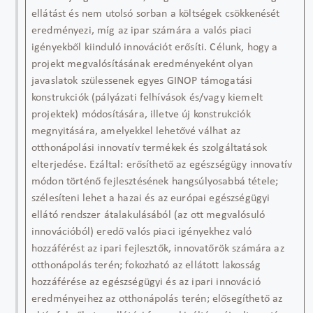
ellátást és nem utolsó sorban a költségek csökkenését
eredményezi, míg az ipar számára a valós piaci
igényekből kiinduló innovációt erősíti. Célunk, hogy a
projekt megvalósításának eredményeként olyan
javaslatok szülessenek egyes GINOP támogatási
konstrukciók (pályázati felhívások és/vagy kiemelt
projektek) módosítására, illetve új konstrukciók
megnyitására, amelyekkel lehetővé válhat az
otthonápolási innovatív termékek és szolgáltatások
elterjedése. Ezáltal: erősíthető az egészségügy innovatív
módon történő fejlesztésének hangsúlyosabbá tétele;
szélesíteni lehet a hazai és az európai egészségügyi
ellátó rendszer átalakulásából (az ott megvalósuló
innovációból) eredő valós piaci igényekhez való
hozzáférést az ipari fejlesztők, innovatőrök számára az
otthonápolás terén; fokozható az ellátott lakosság
hozzáférése az egészségügyi és az ipari innováció
eredményeihez az otthonápolás terén; elősegíthető az