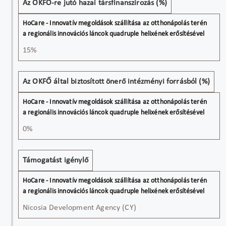
Az OKFŐ-re jutó hazai társfinanszírozás (%)
15%
Az OKFŐ által biztosított önerő intézményi forrásból (%)
0%
Támogatást igénylő
Nicosia Development Agency (CY)