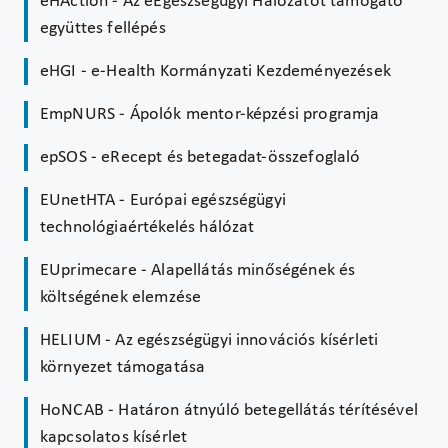
eHAction - Az eEgészségügyi Hálózatot támogató
együttes fellépés
eHGI - e-Health Kormányzati Kezdeményezések
EmpNURS - Ápolók mentor-képzési programja
epSOS - eRecept és betegadat-összefoglaló
EUnetHTA - Európai egészségügyi
technológiaértékelés hálózat
EUprimecare - Alapellátás minőségének és
költségének elemzése
HELIUM - Az egészségügyi innovációs kísérleti
környezet támogatása
HoNCAB - Határon átnyúló betegellátás térítésével
kapcsolatos kísérlet