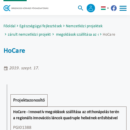
Főoldal
Egészségügyi fejlesztések
Nemzetközi projektek
Lezárult nemzetközi projektek
HoCare - Innovatív megoldások szállítása az otthonápolás terén
HoCare
HoCare
2019. szept. 17.
Projekt
HoCare -
Projektazonosító
cím
Innovatív
megoldások
szállítása az
PGI01388
otthonápolás