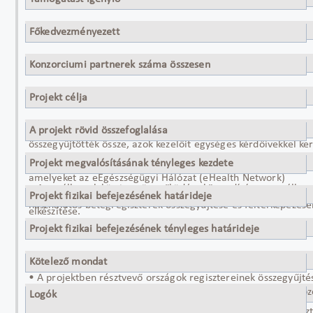
National Institute of Public Health [NIPH] Slovenia
Főkedvezményezett
National Institute of Public Health [NIPH] Slovenia
Konzorciumi partnerek száma összesen
8
Projekt célja
A projekt során a projektben résztvevő országok regisztereit
A projekt rövid összefoglalása
összegyűjtötték össze, azok kezelőit egységes kérdőívekkel ke
A PARENT projekt céljai az alábbiak voltak:
majd létrehoztak egy úgynevezett „regiszterek regisztere” je
Projekt megvalósításának tényleges kezdete
amelyeket az eEgészségügyi Hálózat (eHealth Network)
• A tagállamok közti együttműködés előmozdítása a tagálla
2013.01.01
jóváhagyott. További célkitűzés volt a ritka betegségek regis
Projekt fizikai befejezésének határideje
használatos betegregiszterek összegyűjtése és feltérképezésel
elkészítése.
2015.12.31
Projekt fizikai befejezésének tényleges határideje
• Átfogó ajánlások megfogalmazása a tagállami regiszterekr
2016.01.01
A projekt főbb eredményei:
Kötelező mondat
• A projektben résztvevő országok regisztereinek összegyűjtés
Az Európai Unió egészségügyi programja által társfinanszíroz
egy úgynevezett „regiszterek regisztere” jegyzék létrehozása
Logók
• Útmutató és módszertan elkészítése, mely tagállami regisz