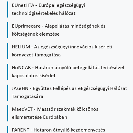
EUnetHTA - Európai egészségügyi
technológiaértékelés hálózat
EUprimecare - Alapellátás minőségének és
költségének elemzése
HELIUM - Az egészségügyi innovációs kísérleti
környezet támogatása
HoNCAB - Határon átnyúló betegellátás térítésével
kapcsolatos kísérlet
JAseHN - Együttes Fellépés az eEgészségügyi Hálózat
Támogatására
MaecVET - Masszőr szakmák kölcsönös
elismertetése Európában
PARENT - Határon átnyúló kezdeményezés