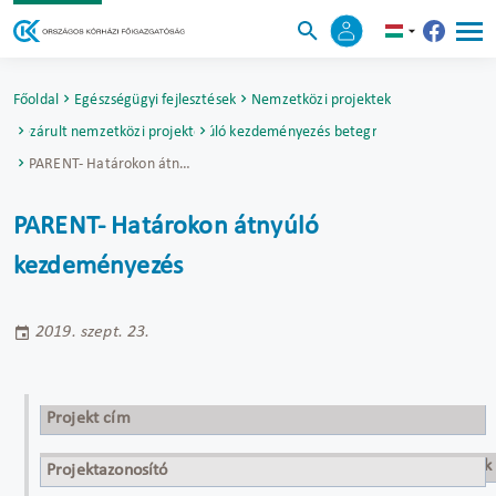
Főoldal
Egészségügyi fejlesztések
Nemzetközi projektek
Lezárult nemzetközi projektek
PARENT - Határon átnyúló kezdeményezés betegregiszterek kialakít
PARENT- Határokon átnyúló kezdeményezés
PARENT- Határokon átnyúló
kezdeményezés
2019. szept. 23.
Projekt cím
PARENT- Határokon átnyúló kezdeményezés betegregiszterek 
Projektazonosító