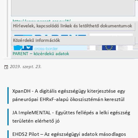
létrehozásra ad szakmai ajánlásokat és útmutatót.
Az eredménytermékek elérhetők az alábbi honlapon:
http://www.parent-ror.eu/#/
Hírlevelek, kapcsolódó linkek és letölthető dokumentumok
http://www.parent-ror.eu/#/
Közérdekű információk
PARENT – közérdekű adatok
2019. szept. 23.
XpanDH - A digitális egészségügy kiterjesztése egy
páneurópai EHRxF-alapú ökoszisztémán keresztül
JA ImpleMENTAL - Együttes fellépés a lelki egészség
területén elérhető jó
EHDS2 Pilot – Az egészségügyi adatok másodlagos