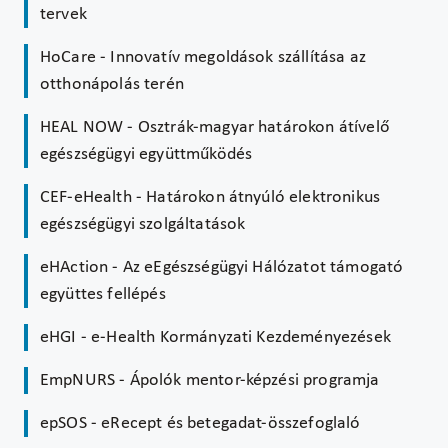
tervek
HoCare - Innovatív megoldások szállítása az
otthonápolás terén
HEAL NOW - Osztrák-magyar határokon átívelő
egészségügyi együttműködés
CEF-eHealth - Határokon átnyúló elektronikus
egészségügyi szolgáltatások
eHAction - Az eEgészségügyi Hálózatot támogató
együttes fellépés
eHGI - e-Health Kormányzati Kezdeményezések
EmpNURS - Ápolók mentor-képzési programja
epSOS - eRecept és betegadat-összefoglaló