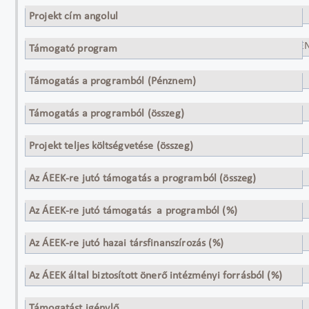
2011 23 02
Projekt cím angolul
Cross border PAtient REgisters iNiTiative – Joint Action PARE
Támogató program
EU Egészségügyi Program
Támogatás a programból (Pénznem)
EUR
Támogatás a programból (összeg)
3 360 548,96
Projekt teljes költségvetése (összeg)
Az ÁEEK-re jutó támogatás a programból (összeg)
12 796,40
Az ÁEEK-re jutó támogatás a programból (%)
60%
Az ÁEEK-re jutó hazai társfinanszírozás (%)
0%
Az ÁEEK által biztosított önerő intézményi forrásból (%)
40%
Támogatást igénylő