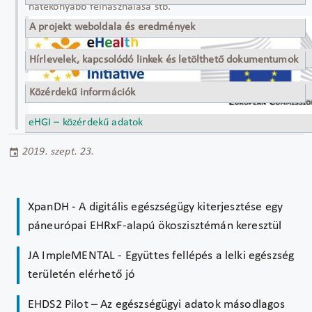
hatékonyabb felhasználása stb.
A projekt weboldala és eredmények
http://www.ehgi.eu/default.aspx
Hírlevelek, kapcsolódó linkek és letölthető dokumentumok
http://www.ehgi.eu/Pages/download.aspx
Közérdekű információk
eHGI – közérdekű adatok
2019. szept. 23.
XpanDH - A digitális egészségügy kiterjesztése egy
páneurópai EHRxF-alapú ökoszisztémán keresztül
JA ImpleMENTAL - Együttes fellépés a lelki egészség
területén elérhető jó
EHDS2 Pilot – Az egészségügyi adatok másodlagos