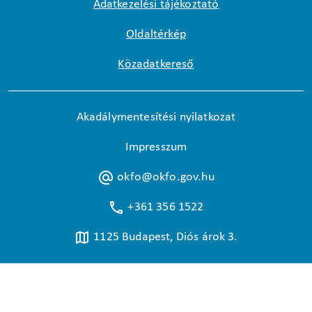
Adatkezelési tájékoztató
Oldaltérkép
Közadatkereső
Akadálymentesítési nyilatkozat
Impresszum
okfo@okfo.gov.hu
+361 356 1522
1125 Budapest, Diós árok 3.