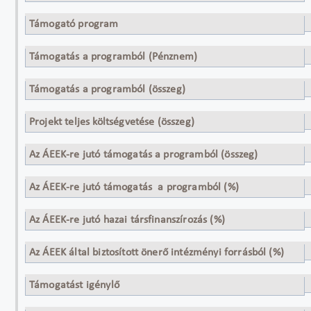
The eHealth Governance Initiative
Támogató program
EU Egészségügyi Program
Támogatás a programból (Pénznem)
EUR
Támogatás a programból (összeg)
2 003 791,00
Projekt teljes költségvetése (összeg)
4 007 582,00
Az ÁEEK-re jutó támogatás a programból (összeg)
10 000,00
Az ÁEEK-re jutó támogatás a programból (%)
50%
Az ÁEEK-re jutó hazai társfinanszírozás (%)
0%
Az ÁEEK által biztosított önerő intézményi forrásból (%)
50%
Támogatást igénylő