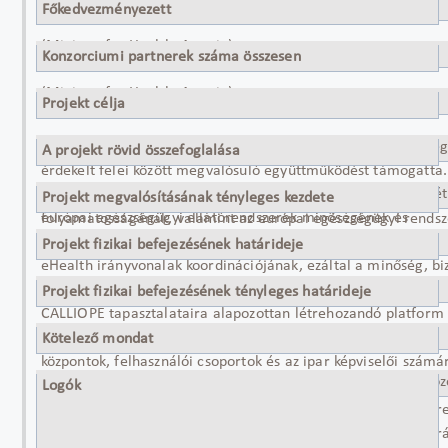
Bundesministerium für Gesundheit (ATNA)​
Főkedvezményezett
(Ministry for Health, Austria)
Bundesministerium für Gesundheit (ATNA)​
Konzorciumi partnerek száma összesen
(Ministry for Health, Austria)
29
Projekt célja
Az eHGI a tagállamok politikai kormányzás szintjén és az e-e
A projekt rövid összefoglalása
érdekelt felei között megvalósuló együttműködést támogatta
Az eHGI projekt fő célkitűzése döntéshozói szintű platform lé
az európai polgárok egészségi állapotának, az ellátás minős
Projekt megvalósításának tényleges kezdete
európai egészségügyi ellátórendszerek minőségének és
folyamatosságának, valamint az európai egészségügyi rends
2010.01.01
fenntarthatóságának javítása. A platform célja a nemzeti és b
fenntarthatóságának javítását célozta.
Projekt fizikai befejezésének határideje
eHealth irányvonalak koordinációjának, ezáltal a minőség, bi
2012.12.31
fenntarthatóság és hatékonyság javítása ICT eszközök támoga
Projekt fizikai befejezésének tényleges határideje
CALLIOPE tapasztalataira alapozottan létrehozandó platform
2012.12.31
tagállamai, az Európai Bizottság, egészségügyi hatóságok, k
Kötelező mondat
központok, felhasználói csoportok és az ipar képviselői számá
Az Európai Unió egészségügyi programja által társfinanszíroz
célja a betegek jobb ellátásának biztosítása: implementáció
Logók
eHealth szolgáltatások létrehozása a nemzeti egészségügyi r
az ellátás biztonságának és minőségének javítása, az erőforr