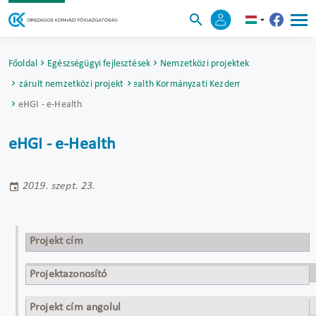
Főoldal
Egészségügyi fejlesztések
Nemzetközi projektek
Lezárult nemzetközi projektek
eHGI - e-Health Kormányzati Kezdeményezések
eHGI - e-Health
eHGI - e-Health
2019. szept. 23.
Projekt cím
eHGI - e-Health Kormányzati Kezdeményezések
Projektazonosító
2010 23 12
Projekt cím angolul