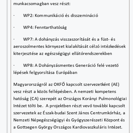
munkacsomagban vesz részt:
·
WP2: Kommunikáció és disszemináció
·
WP4: Fenntarthatóság
·
WP7: A dohányzás visszaszorítását és a füst- és
aeroszolmentes környezet kialakítását célzó intézkedések
kiterjesztése az egészségügyi ellátórendszerekben
·
WP8: A Dohányzásmentes Generáció felé vezető
lépések felgyorsítása Európában
Magyarországról az OKFŐ kapcsolt szervezetként (AE)
vesz részt a közös fellépésben. A nemzeti kompetens
hatóság (CA) szerepét az Országos Korányi Pulmonológiai
Intézet tölti be. A projektben részt vevő további kapcsolt
szervezetek az Észak-budai Szent János Centrumkórház, a
Nemzeti Népegészségügyi és Gyógyszerészeti Központ és
a Gottsegen György Országos Kardiovaszkuláris Intézet.