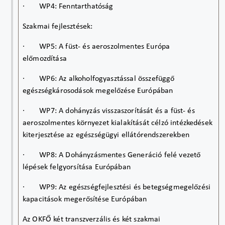
·
WP4: Fenntarthatóság
Szakmai fejlesztések:
·
WP5: A füst- és aeroszolmentes Európa
előmozdítása
·
WP6:
Az alkoholfogyasztással összefüggő
egészségkárosodások
megelőzése Európában
·
WP7:
A dohányzás visszaszorítását és a füst- és
aeroszolmentes környezet kialakítását célzó intézkedések
kiterjesztése az egészségügyi ellátórendszerekben
·
WP8:
A Dohányzásmentes Generáció felé vezető
lépések felgyorsítása Európában
·
WP9: Az egészségfejlesztési és betegségmegelőzési
kapacitások megerősítése Európában
Az OKFŐ két transzverzális és két szakmai