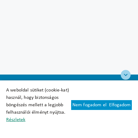
A weboldal sütiket (cookie-kat)
használ, hogy biztonságos
böngészés mellett a legjobb
Nem fogadom el
Elfogadom
Felhasználási feltételek
felhasználói élményt nyújtsa.
Cookie nyilatkozat
Részletek
Adatkezelési tájékoztató