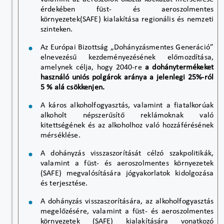
érdekében füst- és aeroszolmentes
környezetek(SAFE) kialakítása regionális és nemzeti
szinteken.
Az Európai Bizottság „Dohányzásmentes Generáció”
elnevezésű kezdeményezésének előmozdítása,
amelynek célja, hogy 2040-re
a dohánytermékeket
használó uniós polgárok aránya a jelenlegi 25%-ról
5 % alá csökkenjen
.
A káros alkoholfogyasztás, valamint a fiatalkorúak
alkoholt népszerűsítő reklámoknak való
kitettségének és az alkoholhoz való hozzáférésének
mérséklése.
A dohányzás visszaszorítását célzó szakpolitikák,
valamint a füst- és aeroszolmentes környezetek
(SAFE) megvalósítására jógyakorlatok kidolgozása
és terjesztése.
A dohányzás visszaszorítására, az alkoholfogyasztás
megelőzésére, valamint a füst- és aeroszolmentes
környezetek (SAFE) kialakítására vonatkozó