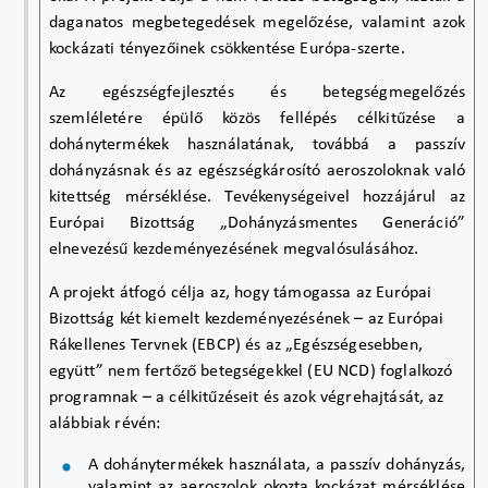
daganatos megbetegedések megelőzése, valamint azok
kockázati tényezőinek csökkentése Európa-szerte.
Az egészségfejlesztés és betegségmegelőzés
szemléletére épülő közös fellépés célkitűzése a
dohánytermékek használatának, továbbá a passzív
dohányzásnak és az egészségkárosító aeroszoloknak való
kitettség mérséklése. Tevékenységeivel hozzájárul az
Európai Bizottság „Dohányzásmentes Generáció”
elnevezésű kezdeményezésének megvalósulásához.
A projekt átfogó célja az, hogy támogassa az Európai
Bizottság két kiemelt kezdeményezésének – az Európai
Rákellenes Tervnek (EBCP) és az „Egészségesebben,
együtt” nem fertőző betegségekkel (EU NCD) foglalkozó
programnak – a célkitűzéseit és azok végrehajtását, az
alábbiak révén:
A dohánytermékek használata, a passzív dohányzás,
valamint az aeroszolok okozta kockázat mérséklése