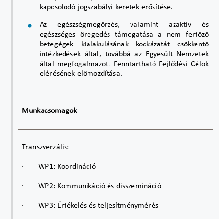
kapcsolódó jogszabályi keretek erősítése.
Az egészségmegőrzés, valamint azaktív és
egészséges öregedés támogatása a nem fertőző
betegégek kialakulásának kockázatát csökkentő
intézkedések által, továbbá az Egyesült Nemzetek
által megfogalmazott Fenntartható Fejlődési Célok
elérésének előmozdítása.
Munkacsomagok
Transzverzális:
·
WP1: Koordináció
·
WP2: Kommunikáció és disszemináció
·
WP3: Értékelés és teljesítménymérés