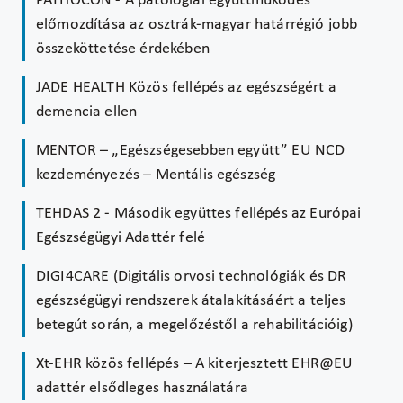
PATHOCON - A patológiai együttműködés
előmozdítása az osztrák-magyar határrégió jobb
összeköttetése érdekében
JADE HEALTH Közös fellépés az egészségért a
demencia ellen
MENTOR – „Egészségesebben együtt” EU NCD
kezdeményezés – Mentális egészség
TEHDAS 2 - Második együttes fellépés az Európai
Egészségügyi Adattér felé
DIGI4CARE (Digitális orvosi technológiák és DR
egészségügyi rendszerek átalakításáért a teljes
betegút során, a megelőzéstől a rehabilitációig)
Xt-EHR közös fellépés – A kiterjesztett EHR@EU
adattér elsődleges használatára