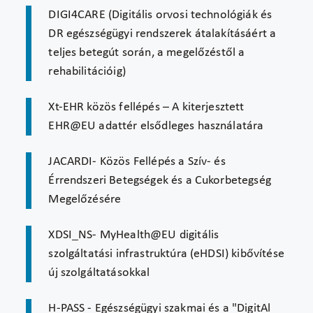
DIGI4CARE (Digitális orvosi technológiák és
DR egészségügyi rendszerek átalakításáért a
teljes betegút során, a megelőzéstől a
rehabilitációig)
Xt-EHR közös fellépés – A kiterjesztett
EHR@EU adattér elsődleges használatára
JACARDI- Közös Fellépés a Szív- és
Érrendszeri Betegségek és a Cukorbetegség
Megelőzésére
XDSI_NS- MyHealth@EU digitális
szolgáltatási infrastruktúra (eHDSI) kibővítése
új szolgáltatásokkal
H-PASS - Egészségügyi szakmai és a "DigitAl