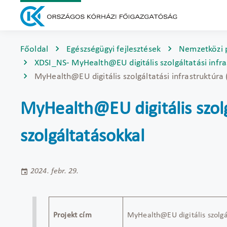
Főoldal
Egészségügyi fejlesztések
Nemzetközi 
XDSI_NS- MyHealth@EU digitális szolgáltatási infras
MyHealth@EU digitális szolgáltatási infrastruktúra 
MyHealth@EU digitális szolgá
szolgáltatásokkal
2024. febr. 29.
Projekt cím
MyHealth@EU digitális szolgál