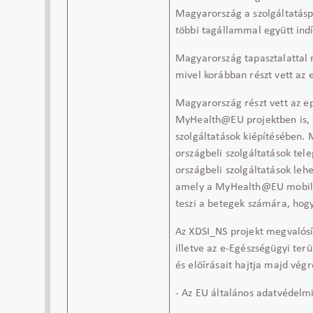
Magyarország a szolgáltatáspá
többi tagállammal együtt indít
Magyarország tapasztalattal 
mivel korábban részt vett az
Magyarország
részt vett az
e
MyHealth@EU
projekt
ben
is,
szolgáltatások kiépítésében.
M
országbeli szolgáltatások
tele
országbeli szolgáltatás
ok
lehe
amely a
MyHealth@EU
mobila
teszi a betegek számára, hog
Az XDSI_NS projekt megvalós
illetve az e-Egészségügyi terü
és előírásait hajtja majd végr
- Az EU általános adatvédelm