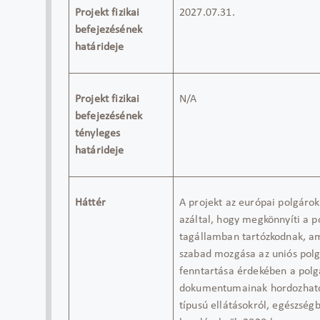
Projekt fizikai
2027.07.31.
befejezésének
határideje
Projekt fizikai
N/A
befejezésének
tényleges
határideje
Háttér
A projekt az európai polgáro
azáltal, hogy megkönnyíti a p
tagállamban tartózkodnak, am
szabad mozgása az uniós polg
fenntartása érdekében a polg
dokumentumainak hordozhatós
típusú ellátásokról, egészségb