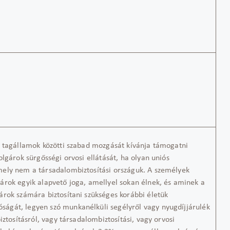
k tagállamok közötti szabad mozgását kívánja támogatni
olgárok sürgősségi orvosi ellátását, ha olyan uniós
ely nem a társadalombiztosítási országuk. A személyek
árok egyik alapvető joga, amellyel sokan élnek, és aminek a
árok számára biztosítani szükséges korábbi életük
ágát, legyen szó munkanélküli segélyről vagy nyugdíjjárulék
iztosításról, vagy társadalombiztosítási, vagy orvosi