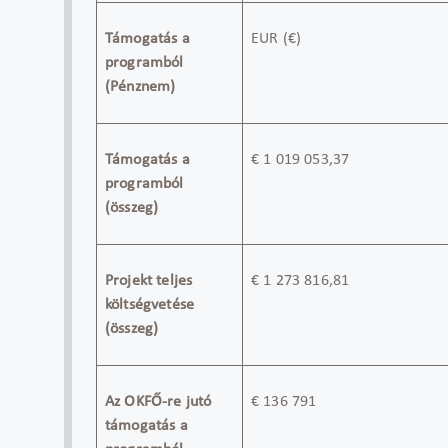
Támogatás a
EUR
(
€)
programból
(Pénznem)
Támogatás a
€ 1 019 053,37
programból
(összeg)
Projekt teljes
€ 1 273 816,81
költségvetése
(összeg)
Az OKFŐ-re jutó
€
136 791
támogatás a