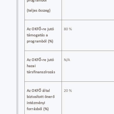
programból
(teljes összeg)
Az OKFŐ-re jutó
80 %
támogatás a
programból (%)
Az OKFŐ-re jutó
N/A
hazai
társfinanszírozás
Az OKFŐ által
20 %
biztosított önerő
intézményi
forrásból (%)