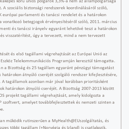
nkaképes korú uniós polgárok 3,3%-a nem az állampolgársága
t. A szociális biztonsági rendszerek koordinálásáról szóló,
K európai parlamenti és tanácsi rendelet és a határokon
a vonatkozó betegjogok érvényesítéséről szóló, 2011. március
enti és tanácsi irányelv egyaránt lehetővé teszi a határokon
és visszatérítést, úgy a tervezett, mind a nem tervezett
ítését és első tagállami végrehajtását az Európai Unió az
i Eszköz Telekommunikációs Programján keresztül támogatta.
an a Bizottság és 25 tagállam egyaránt pénzügyi támogatást
 határokon átnyúló cseréjét szolgáló rendszer kifejlesztésére,
. A tagállamok azonban már jóval korábban prioritásként
ok határokon átnyúló cseréjét. A Bizottság 2007-2013 között
OS
projekt tagállami végrehajtását, amely kidolgozta a
P
szoftvert, amelyet továbbfejlesztettek és nemzeti szinten a
be.
ban működik
rutinszerűen
a
MyHealth@EU
szolgáltatás, és
szes többi tagállam (+Norvégia és Izland) is csatlakozik.