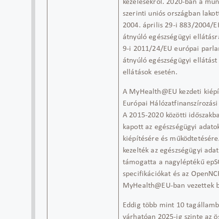
kezelésekről. 2020-ban a mu
szerinti uniós országban lakot
2004. április 29-i 883/2004/E
átnyúló egészségügyi ellátásr
9-i 2011/24/EU európai parlam
átnyúló egészségügyi ellátást 
ellátások esetén.
A
MyHealth@EU
kezdeti kiép
Európai Hálózatfinanszírozás
A 2015-2020 közötti időszakb
kapott az egészségügyi adatok
kiépítésére és működtetésére
kezelték az egészségügyi adat
támogatta a nagyléptékű
epS
specifikációkat és az
OpenNC
MyHealth@EU-ban
vezettek 
Eddig több mint 10 tagállam
várhatóan 2025-ig szinte az ös