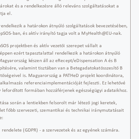
rokat és a rendelkezésre álló releváns szolgáltatásokat a
ja el.
rendelkezik a határokon átnyúló szolgáltatások bevezetésében,
epSOS
-ban, és aktív irányító tagja volt a
MyHealth@EU-nak
.
pSOS
projektben
és a
ktív vezetői szerepet vállalt a
 éppen ezért tapasztalattal rendelkezik a határokon átnyúló
agyarország készen áll az
eRecept
/
eDispensation
A és B
pítésé
re
, valamint
tisztában van
a
Betegadatokat
összesítő B
tőségeivel is.
Magyarország a
PATHeD
projekt koordinátora,
lkalmazás referenciaimplementációját fejleszti
. Ez
lehetővé
y lefordított formában hozzáférjenek egészségügyi adataikhoz
.
ítása során a
lentiekben
felsorolt már létező jogi keretek,
let főbb szervezeti, szemantikai és technikai iránymutatásait
e:
i rendelete (GDPR) - a szervezetek és az egyének számára.