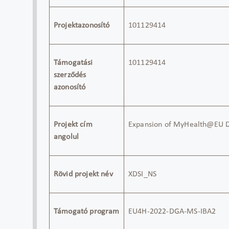
Projektazonosító
101129414
Támogatási
101129414
szerződés
azonosító
Projekt cím
Expansion of MyHealth@EU Dig
angolul
Rövid projekt név
XDSI_NS
Támogató program
EU4H-2022-DGA-MS-IBA2