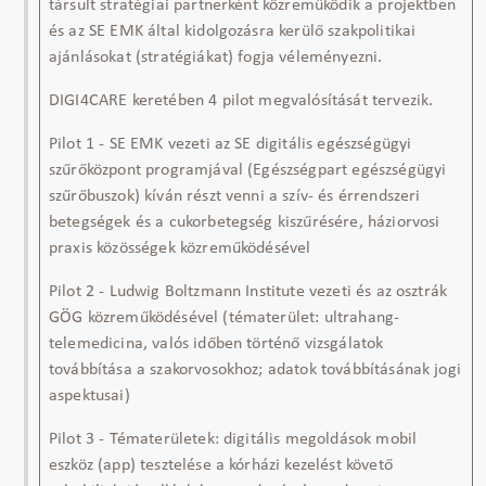
társult stratégiai partnerként közreműködik a projektben
és az SE EMK által kidolgozásra kerülő szakpolitikai
ajánlásokat (stratégiákat) fogja véleményezni.
DIGI4CARE keretében
4 pilot megvalósítását tervezik.
Pilot 1
- SE EMK vezeti az SE digitális egészségügyi
szűrőközpont programjával (Egészségpart egészségügyi
szűrőbuszok) kíván részt
venni a szív- és érrendszeri
betegségek és a cukorbetegség kiszűrésére, háziorvosi
praxis közösségek közreműködésével
Pilot 2
- Ludwig Boltzmann Institute vezeti és az osztrák
GÖG
közreműködésével
(tématerület: ultrahang-
telemedicina, valós időben történő vizsgálatok
továbbítása a szakorvosokhoz; adatok továbbításának jogi
aspektusai)
Pilot 3
- Tématerületek: digitális megoldások mobil
eszköz (app) tesztelése a kórházi kezelést követő