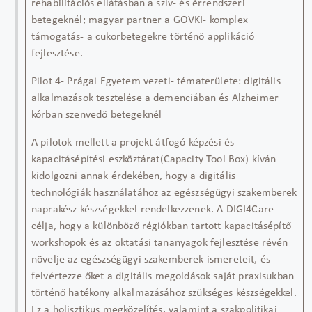
rehabilitációs ellátásban a szív- és érrendszeri
betegeknél; magyar partner a GOVKI- komplex
támogatás- a cukorbetegekre történő applikáció
fejlesztése.
Pilot 4
- Prágai Egyetem vezeti- tématerülete: digitális
alkalmazások tesztelése a demenciában és Alzheimer
kórban szenvedő betegeknél
A pilotok mellett a projekt
átfogó
képzési és
kapacitásépítési
eszköztárat
(
Capacity
Tool
Box
) kíván
kidolgozni
annak érdekében, hogy a digitális
technológiák használatához az egészségügyi szakemberek
naprakész készségekkel rendelkezzenek. A DIGI4Care
célja, hogy a különböző régiókban tartott kapacitásépítő
workshopok és az oktatási tananyagok fejlesztése révén
növelje az egészségügyi szakemberek ismereteit, és
felvértezze őket a digitális megoldások saját praxisukban
történő hatékony alkalmazásához szükséges készségekkel.
Ez a holisztikus megközelítés, valamint a szakpolitikai