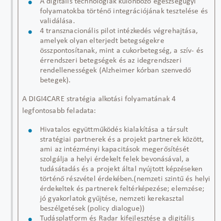
A digitális technológiák különböző egészségügyi
folyamatokba történő integrációjának tesztelése és
validálása
.
4 transznacionális pilot intézkedés végrehajtása,
amelyek olyan elterjedt betegségekre
összpontosítanak, mint a cukorbetegség, a szív- és
érrendszeri betegségek és az idegrendszeri
rendellenességek (Alzheimer kórban szenvedő
betegek).
A DIGI4CARE stratégia alkotási folyamatának 4
legfontosabb feladata:
Hivatalos együttműködés kialakítása a társult
stratégiai partnerek és a projekt partnerek között,
ami az intézményi kapacitások megerősítését
szolgálja a helyi érdekelt felek bevonásával, a
tudásátadás és a projekt által nyújtott képzéseken
történő részvétel
érdekében.(
nemzeti szintű és helyi
érdekeltek és partnerek feltérképezése; elemzése;
jó gyakorlatok gyűjtése, nemzeti kerekasztal
beszélgetések (policy
dialogue
)
)
Tudásplatform és Radar kifejlesztése a digitális