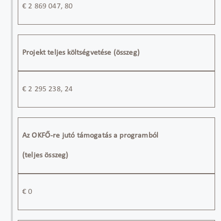
€
2 869 047, 80
Projekt teljes költségvetése (összeg)
€
2 295 238, 24
Az OKFŐ-re jutó támogatás a programból
(teljes összeg)
€
0