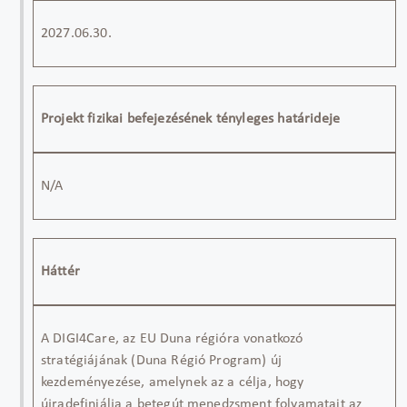
2027.06.30.
Projekt fizikai befejezésének tényleges határideje
N/A
Háttér
A DIGI4Care, az EU Duna régióra vonatkozó
stratégiájának (Duna Régió Program) új
kezdeményezése, amelynek az a célja, hogy
újradefiniálja
a betegút menedzsment folyamatait az