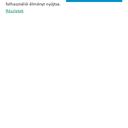
felhasználói élményt nyújtsa.
Cookie nyilatkozat
Részletek
Adatkezelési tájékoztató
Oldaltérkép
Közadatkereső
Akadálymentesítési nyilatkozat
Impresszum
okfo@okfo.gov.hu
+361 356 1522
1125 Budapest, Diós árok 3.