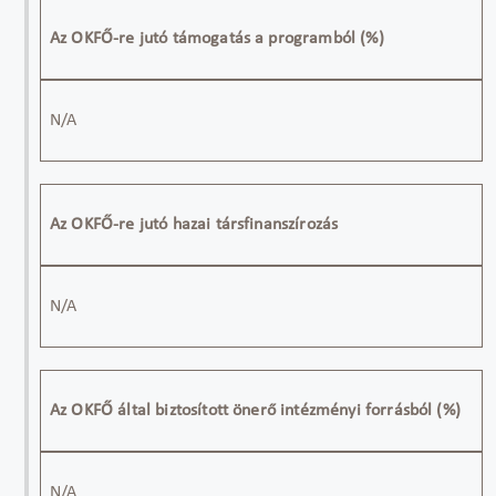
Az OKFŐ-re jutó támogatás a programból (%)
N/A
Az OKFŐ-re jutó hazai társfinanszírozás
N/A
Az OKFŐ által biztosított önerő intézményi forrásból (%)
N/A