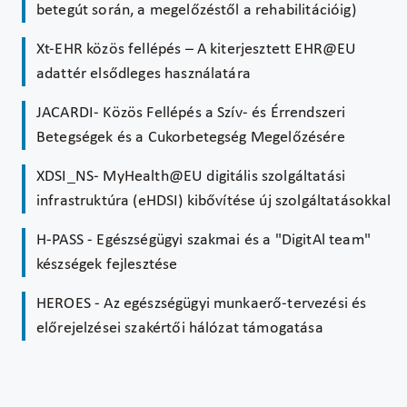
betegút során, a megelőzéstől a rehabilitációig)
Xt-EHR közös fellépés – A kiterjesztett EHR@EU
adattér elsődleges használatára
JACARDI- Közös Fellépés a Szív- és Érrendszeri
Betegségek és a Cukorbetegség Megelőzésére
XDSI_NS- MyHealth@EU digitális szolgáltatási
infrastruktúra (eHDSI) kibővítése új szolgáltatásokkal
H-PASS - Egészségügyi szakmai és a "DigitAl team"
készségek fejlesztése
HEROES - Az egészségügyi munkaerő-tervezési és
előrejelzései szakértői hálózat támogatása