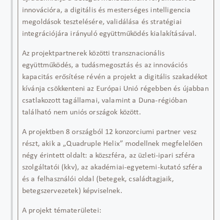
innovációra, a digitális és mesterséges intelligencia
megoldások tesztelésére,
validálása
és stratégiai
integrációjára irányuló együttműködés kialakításával.
Az projektpartnerek közötti transznacionális
együttműködés, a tudásmegosztás és az innovációs
kapacitás erősítése révén a projekt a digitális szakadékot
kívánja csökkenteni az Európai Unió régebben és újabban
csatlakozott tagállamai, valamint a Duna-régióban
található nem uniós országok között.
A projektben 8 országból 12 konzorciumi partner vesz
részt, akik a „
Quadruple
Helix
” modellnek megfelelően
négy érintett oldalt: a közszféra, az üzleti-ipari szféra
szolgáltatói (kkv), az akadémiai-egyetemi-kutató szféra
és a felhasználói oldal (betegek, családtagjaik,
betegszervezetek)
képviselnek.
A projekt tématerületei: