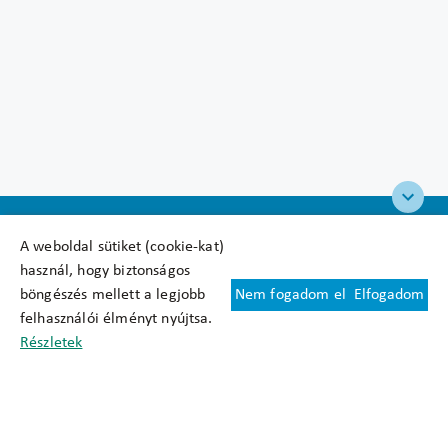
A weboldal sütiket (cookie-kat)
használ, hogy biztonságos
böngészés mellett a legjobb
Nem fogadom el
Elfogadom
Felhasználási feltételek
felhasználói élményt nyújtsa.
Cookie nyilatkozat
Részletek
Adatkezelési tájékoztató
Oldaltérkép