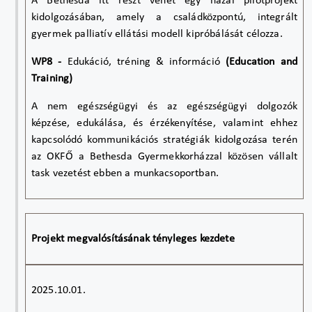
A Bethesda itt részt vehet egy hazai pilotprojekt
kidolgozásában, amely a családközpontú, integrált
gyermek palliatív ellátási modell kipróbálását célozza.
WP8 -
Edukáció, tréning & információ
(Education and
Training)
A nem egészségügyi és az egészségügyi dolgozók
képzése, edukálása, és érzékenyítése, valamint ehhez
kapcsolódó kommunikációs stratégiák kidolgozása terén
az OKFŐ a Bethesda Gyermekkorházzal közösen vállalt
task vezetést ebben a munkacsoportban.
Projekt megvalósításának tényleges kezdete
2025.10.01.