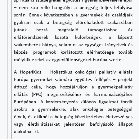
spirituális szükségletek együttes figyelembevételére épül
– nem kap kellő hangsúlyt a betegség teljes lefolyása
során. Ennek következtében a gyermekek és családjaik
gyakran csak a betegség előrehaladott szakaszában
jutnak hozzá megfelelő támogatáshoz. Az
ellátórendszerek közötti különbségek, a képzett
szakemberek hiánya, valamint az egységes irányelvek és
képzési programok korlátozott elérhetősége tovább
mélyítik ezeket az egyenlőtlenségeket Európa-szerte.
A Hope4Kids – Holisztikus onkológiai palliatív ellátás
Európa gyermekei számára együttes fellépés – projekt
átfogó célja, hogy hozzájáruljon a gyermekpalliatív
ellátás (PPC) megerősítéséhez és harmonizációjához
Európában. A kezdeményezés különös figyelmet fordít
azokra a gyermekekre, akik onkológiai betegséggel
élnek, és akiknél a betegség következtében életveszélyes
vagy életkilátásaikat jelentősen befolyásoló állapot
alakulhat ki.