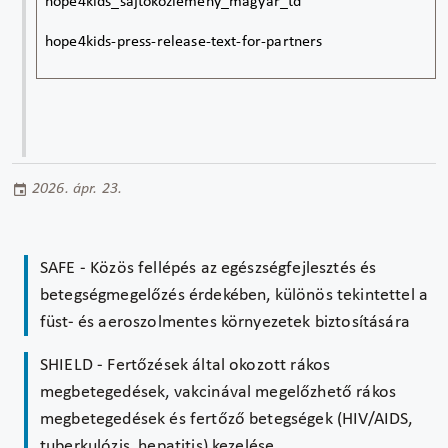
hope4kids_sajtokozlemeny_magyar_td
hope4kids-press-release-text-for-partners
2026. ápr. 23.
SAFE - Közös fellépés az egészségfejlesztés és
betegségmegelőzés érdekében, különös tekintettel a
füst- és aeroszolmentes környezetek biztosítására
SHIELD - Fertőzések által okozott rákos
megbetegedések, vakcinával megelőzhető rákos
megbetegedések és fertőző betegségek (HIV/AIDS,
tuberkulózis, hepatitis) kezelése