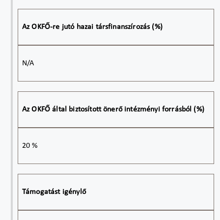
Az OKFŐ-re jutó hazai társfinanszírozás (%)
N/A
Az OKFŐ által biztosított önerő intézményi forrásból (%)
20 %
Támogatást igénylő