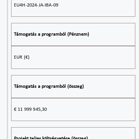
EU4H-2024-JA-IBA-09
Támogatás a programból (Pénznem)
EUR (€)
Támogatás a programból (összeg)
€ 11 999 945,30
Projekt teljes költségvetése (összeg)