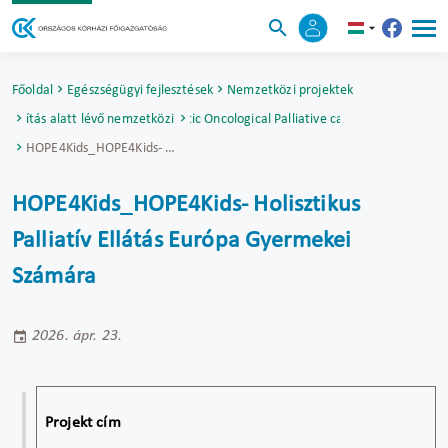
Főoldal
Egészségügyi fejlesztések
Nemzetközi projektek
alósítás alatt lévő nemzetközi projektek
HOPE4Kids - Holistic Oncological Palliative care 4 Europe's Kids
HOPE4Kids_HOPE4Kids- Holisztikus Palliatív Ellátás Európa Gyermekei Számára
HOPE4Kids_HOPE4Kids- Holisztikus
Palliatív Ellátás Európa Gyermekei
Számára
2026. ápr. 23.
Projekt cím