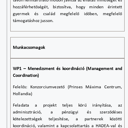
távon fenntartható módon javítsa az ellátás minőségét és
hozzáférhetőségét, biztosítva, hogy minden érintett
gyermek és család megfelelő időben, megfelelő
támogatáshoz jusson.
Munkacsomagok
WP1 – Menedzsment és koordináció (Management and
Coordination)
Felelős: Konzorciumvezető (Prinses Máxima Centrum,
Hollandia)
Feladata a projekt teljes körű irányítása, az
adminisztráció, a pénzügyi és szerződéses
kötelezettségek teljesítése, a partnerek közötti
koordináció, valamint a kapcsolattartás a HADEA-val és