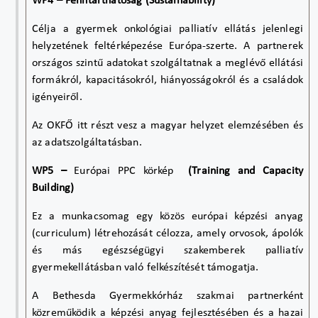
WP4 – Fenntarthatóság (Sustainability)
Célja a gyermek onkológiai palliatív ellátás jelenlegi
helyzetének feltérképezése Európa-szerte. A partnerek
országos szintű adatokat szolgáltatnak a meglévő ellátási
formákról, kapacitásokról, hiányosságokról és a családok
igényeiről.
Az OKFŐ itt részt vesz a magyar helyzet elemzésében és
az adatszolgáltatásban.
WP5 –
Európai PPC körkép
(Training and Capacity
Building)
Ez a munkacsomag egy közös európai képzési anyag
(curriculum) létrehozását célozza, amely orvosok, ápolók
és más egészségügyi szakemberek palliatív
gyermekellátásban való felkészítését támogatja.
A Bethesda Gyermekkórház szakmai partnerként
közreműködik a képzési anyag fejlesztésében és a hazai