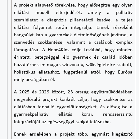
A projekt alapvető törekvése, hogy elősegítse egy olyan
ellátási modell elterjedését, amely a palliatív
szemléletet a diagnózis pillanatától kezdve, a teljes
ellátási folyamat során integrálja. Ennek részeként
hangsúlyt kap a gyermekek életminőségének javítása, a
szenvedés csökkentése, valamint a családok komplex
támogatása. A Hope4Kids célja továbbá, hogy minden
érintett, betegséggel élő gyermek és család időben
hozzáférhessen magas színvonalú, szükségleteire szabott,
holisztikus ellátáshoz, függetlenül attól, hogy Európa
mely országában él.
A 2025 és 2029 között, 23 ország együttműködésében
megvalósuló projekt konkrét célja, hogy csökkentse az
ellátásban fennálló egyenlőtlenségeket, és elősegítse a
gyermekpalliatív ellátás korai, rendszerszintű
integrációját az egészségügyi szolgáltatásokba.
Ennek érdekében a projekt több, egymást kiegészítő