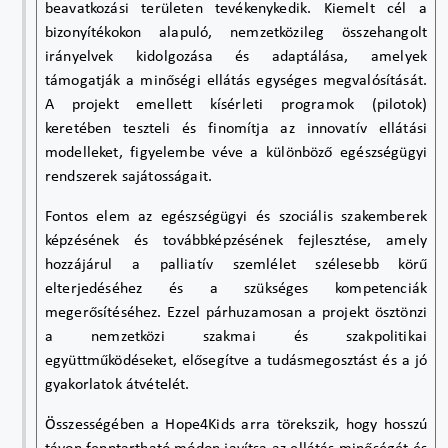
beavatkozási területen tevékenykedik. Kiemelt cél a
bizonyítékokon alapuló, nemzetközileg összehangolt
irányelvek kidolgozása és adaptálása, amelyek
támogatják a minőségi ellátás egységes megvalósítását.
A projekt emellett kísérleti programok (pilotok)
keretében teszteli és finomítja az innovatív ellátási
modelleket, figyelembe véve a különböző egészségügyi
rendszerek sajátosságait.
Fontos elem az egészségügyi és szociális szakemberek
képzésének és továbbképzésének fejlesztése, amely
hozzájárul a palliatív szemlélet szélesebb körű
elterjedéséhez és a szükséges kompetenciák
megerősítéséhez. Ezzel párhuzamosan a projekt ösztönzi
a nemzetközi szakmai és szakpolitikai
együttműködéseket, elősegítve a tudásmegosztást és a jó
gyakorlatok átvételét.
Összességében a Hope4Kids arra törekszik, hogy hosszú