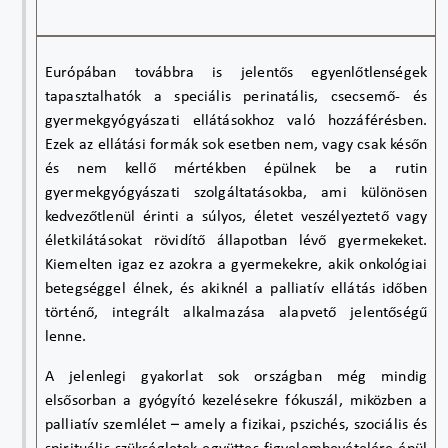
Európában továbbra is jelentős egyenlőtlenségek
tapasztalhatók a speciális perinatális, csecsemő- és
gyermekgyógyászati ellátásokhoz való hozzáférésben.
Ezek az ellátási formák sok esetben nem, vagy csak későn
és nem kellő mértékben épülnek be a rutin
gyermekgyógyászati szolgáltatásokba, ami különösen
kedvezőtlenül érinti a súlyos, életet veszélyeztető vagy
életkilátásokat rövidítő állapotban lévő gyermekeket.
Kiemelten igaz ez azokra a gyermekekre, akik onkológiai
betegséggel élnek, és akiknél a palliatív ellátás időben
történő, integrált alkalmazása alapvető jelentőségű
lenne.
A jelenlegi gyakorlat sok országban még mindig
elsősorban a gyógyító kezelésekre fókuszál, miközben a
palliatív szemlélet – amely a fizikai, pszichés, szociális és