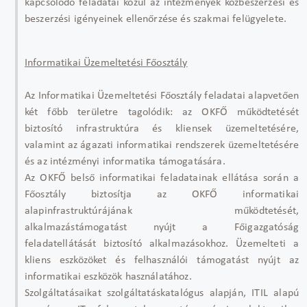
kapcsolódó feladatai közül az intézmények közbeszerzési és
beszerzési igényeinek ellenőrzése és szakmai felügyelete.
Informatikai Üzemeltetési Főosztály
Az Informatikai Üzemeltetési Főosztály feladatai alapvetően
két főbb területre tagolódik: az OKFŐ működtetését
biztosító infrastruktúra és kliensek üzemeltetésére,
valamint az ágazati informatikai rendszerek üzemeltetésére
és az intézményi informatika támogatására.
Az OKFŐ belső informatikai feladatainak ellátása során a
Főosztály biztosítja az OKFŐ informatikai
alapinfrastruktúrájának működtetését,
alkalmazástámogatást nyújt a Főigazgatóság
feladatellátását biztosító alkalmazásokhoz. Üzemelteti a
kliens eszközöket és felhasználói támogatást nyújt az
informatikai eszközök használatához.
Szolgáltatásaikat szolgáltatáskatalógus alapján, ITIL alapú