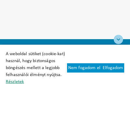
A weboldal sütiket (cookie-kat)
használ, hogy biztonságos
böngészés mellett a legjobb
Nem fogadom el
Elfogadom
Felhasználási feltételek
felhasználói élményt nyújtsa.
Cookie nyilatkozat
Részletek
Adatkezelési tájékoztató
Oldaltérkép
Közadatkereső