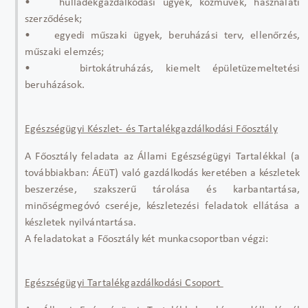
• hulladékgazdálkodási ügyek, közművek, használati
szerződések;
• egyedi műszaki ügyek, beruházási terv, ellenőrzés,
műszaki elemzés;
• birtokátruházás, kiemelt épületüzemeltetési
beruházások.
Egészségügyi Készlet- és Tartalékgazdálkodási Főosztály
A Főosztály feladata az Állami Egészségügyi Tartalékkal (a
továbbiakban: ÁEüT) való gazdálkodás keretében a készletek
beszerzése, szakszerű tárolása és karbantartása,
minőségmegóvó cseréje, készletezési feladatok ellátása a
készletek nyilvántartása.
A feladatokat a Főosztály két munkacsoportban végzi:
Egészségügyi Tartalékgazdálkodási Csoport