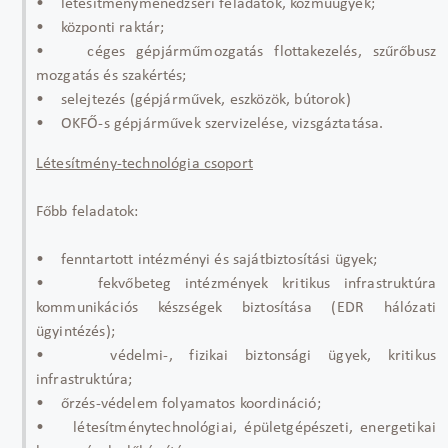
• létesítménymenedzseri feladatok, közműügyek;
• központi raktár;
• céges gépjárműmozgatás flottakezelés, szűrőbusz
mozgatás és szakértés;
• selejtezés (gépjárművek, eszközök, bútorok)
• OKFŐ-s gépjárművek szervizelése, vizsgáztatása.
Létesítmény-technológia csoport
Főbb feladatok:
• fenntartott intézményi és sajátbiztosítási ügyek;
• fekvőbeteg intézmények kritikus infrastruktúra
kommunikációs készségek biztosítása (EDR hálózati
ügyintézés);
• védelmi-, fizikai biztonsági ügyek, kritikus
infrastruktúra;
• őrzés-védelem folyamatos koordináció;
• létesítménytechnológiai, épületgépészeti, energetikai