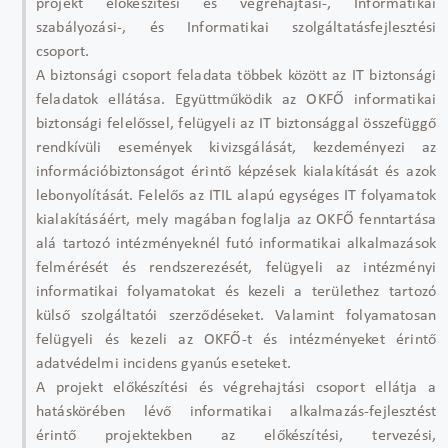
projekt előkészítési és végrehajtási-, Informatikai
szabályozási-, és Informatikai szolgáltatásfejlesztési
csoport.
A biztonsági csoport feladata többek között az IT biztonsági
feladatok ellátása. Együttműködik az OKFŐ informatikai
biztonsági felelőssel, felügyeli az IT biztonsággal összefüggő
rendkívüli események kivizsgálását, kezdeményezi az
információbiztonságot érintő képzések kialakítását és azok
lebonyolítását. Felelős az ITIL alapú egységes IT folyamatok
kialakításáért, mely magában foglalja az OKFŐ fenntartása
alá tartozó intézményeknél futó informatikai alkalmazások
felmérését és rendszerezését, felügyeli az intézményi
informatikai folyamatokat és kezeli a területhez tartozó
külső szolgáltatói szerződéseket. Valamint folyamatosan
felügyeli és kezeli az OKFŐ-t és intézményeket érintő
adatvédelmi incidens gyanús eseteket.
A projekt előkészítési és végrehajtási csoport ellátja a
hatáskörében lévő informatikai alkalmazás-fejlesztést
érintő projektekben az előkészítési, tervezési,