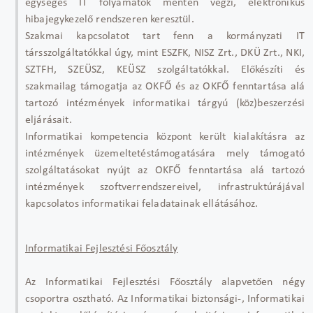
egységes IT folyamatok mentén végzi, elektronikus
hibajegykezelő rendszeren keresztül.
Szakmai kapcsolatot tart fenn a kormányzati IT
társszolgáltatókkal úgy, mint ESZFK, NISZ Zrt., DKÜ Zrt., NKI,
SZTFH, SZEÜSZ, KEÜSZ szolgáltatókkal. Előkészíti és
szakmailag támogatja az OKFŐ és az OKFŐ fenntartása alá
tartozó intézmények informatikai tárgyú (köz)beszerzési
eljárásait.
Informatikai kompetencia központ került kialakításra az
intézmények üzemeltetéstámogatására mely támogató
szolgáltatásokat nyújt az OKFŐ fenntartása alá tartozó
intézmények szoftverrendszereivel, infrastruktúrájával
kapcsolatos informatikai feladatainak ellátásához.
Informatikai Fejlesztési Főosztály
Az Informatikai Fejlesztési Főosztály alapvetően négy
csoportra osztható. Az Informatikai biztonsági-, Informatikai