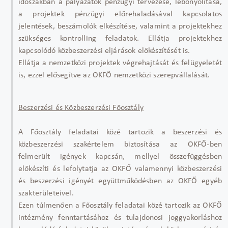
időszakban a pályázatok pénzügyi tervezése, lebonyolítása,
a projektek pénzügyi előrehaladásával kapcsolatos
jelentések, beszámolók elkészítése, valamint a projektekhez
szükséges kontrolling feladatok. Ellátja projektekhez
kapcsolódó közbeszerzési eljárások előkészítését is.
Ellátja a nemzetközi projektek végrehajtását és felügyeletét
is, ezzel elősegítve az OKFŐ nemzetközi szerepvállalását.
Beszerzési és Közbeszerzési Főosztály
A Főosztály feladatai közé tartozik a beszerzési és
közbeszerzési szakértelem biztosítása az OKFŐ-ben
felmerült igények kapcsán, mellyel összefüggésben
előkészíti és lefolytatja az OKFŐ valamennyi közbeszerzési
és beszerzési igényét együttműködésben az OKFŐ egyéb
szakterületeivel.
Ezen túlmenően a Főosztály feladatai közé tartozik az OKFŐ
intézmény fenntartásához és tulajdonosi joggyakorláshoz