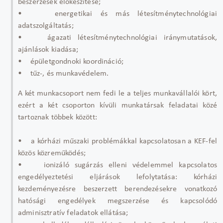
beszerzések előkészítése;
• energetikai és más létesítménytechnológiai
adatszolgáltatás;
• ágazati létesítménytechnológiai iránymutatások,
ajánlások kiadása;
• épületgondnoki koordináció;
• tűz-, és munkavédelem.
A két munkacsoport nem fedi le a teljes munkavállalói kört,
ezért a két csoporton kívüli munkatársak feladatai közé
tartoznak többek között:
• a kórházi műszaki problémákkal kapcsolatosan a KEF-fel
közös közreműködés;
• ionizáló sugárzás elleni védelemmel kapcsolatos
engedélyeztetési eljárások lefolytatása: kórházi
kezdeményezésre beszerzett berendezésekre vonatkozó
hatósági engedélyek megszerzése és kapcsolódó
adminisztratív feladatok ellátása;