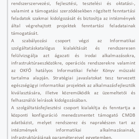
rendszerszervezési, fejlesztési, tesztelési és oktatási-,
valamint a támogatási szerződésekben rögzített fenntartási
feladatok szakmai kidolgozását és biztosítja az intézmények
által végrehajtott projektek fenntartási feladatainak
támogatását.
A szabályozási csoport végzi az Informatikai
szolgáltatáskatalógus kialakítását és rendszeresen
felülvizsgálja azt ágazati és irodai alkalmazásokra,
infrastruktúraeszközökre, operációs rendszerekre valamint
az OKFŐ hatályos Informatikai Fehér Könyv műszaki
tartalma alapján. Stratégiai javaslatokat tesz tervezett
egészségügyi informatikai projektek az alkalmazásfejlesztők
kiválasztására, illetve közreműködik az üzemeltetői és
felhasználói leírások kidolgozásában.
A szolgáltatásfejlesztési csoport kialakítja és fenntartja a
központi konfiguráció menedzsmentet támogató CMDB
adatbázist, melyet rendszerez és naprakészen tart az
intézmények informatikai alkalmazásainak,
infrastruktúrájának paramétereivel egyetemben.