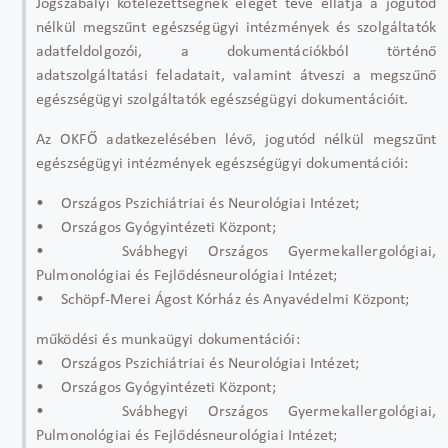
Jogszabályi kötelezettségnek eleget téve ellátja a jogutód
nélkül megszűnt egészségügyi intézmények és szolgáltatók
adatfeldolgozói, a dokumentációkból történő
adatszolgáltatási feladatait, valamint átveszi a megszűnő
egészségügyi szolgáltatók egészségügyi dokumentációit.
Az OKFŐ adatkezelésében lévő, jogutód nélkül megszűnt
egészségügyi intézmények egészségügyi dokumentációi:
• Országos Pszichiátriai és Neurológiai Intézet;
• Országos Gyógyintézeti Központ;
• Svábhegyi Országos Gyermekallergológiai,
Pulmonológiai és Fejlődésneurológiai Intézet;
• Schöpf-Merei Ágost Kórház és Anyavédelmi Központ;
működési és munkaügyi dokumentációi:
• Országos Pszichiátriai és Neurológiai Intézet;
• Országos Gyógyintézeti Központ;
• Svábhegyi Országos Gyermekallergológiai,
Pulmonológiai és Fejlődésneurológiai Intézet;