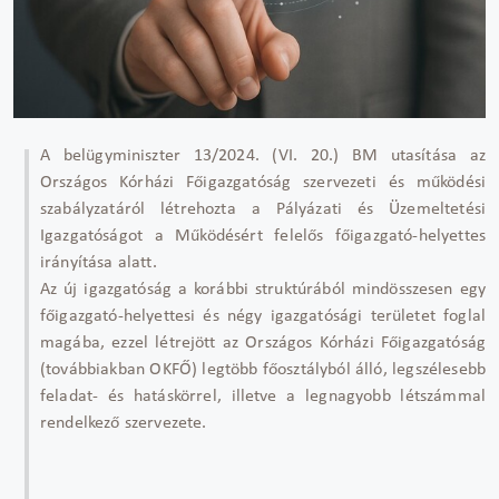
A belügyminiszter 13/2024. (VI. 20.) BM utasítása az
Országos Kórházi Főigazgatóság szervezeti és működési
szabályzatáról létrehozta a Pályázati és Üzemeltetési
Igazgatóságot a Működésért felelős főigazgató-helyettes
irányítása alatt.
Az új igazgatóság a korábbi struktúrából mindösszesen egy
főigazgató-helyettesi és négy igazgatósági területet foglal
magába, ezzel létrejött az Országos Kórházi Főigazgatóság
(továbbiakban OKFŐ) legtöbb főosztályból álló, legszélesebb
feladat- és hatáskörrel, illetve a legnagyobb létszámmal
rendelkező szervezete.