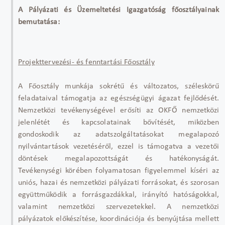
A Pályázati és Üzemeltetési Igazgatóság főosztályainak
bemutatása:
Projekttervezési- és fenntartási Főosztály
A Főosztály munkája sokrétű és változatos, széleskörű
feladataival támogatja az egészségügyi ágazat fejlődését.
Nemzetközi tevékenységével erősíti az OKFŐ nemzetközi
jelenlétét és kapcsolatainak bővítését, miközben
gondoskodik az adatszolgáltatásokat megalapozó
nyilvántartások vezetéséről, ezzel is támogatva a vezetői
döntések megalapozottságát és hatékonyságát.
Tevékenységi körében folyamatosan figyelemmel kíséri az
uniós, hazai és nemzetközi pályázati forrásokat, és szorosan
együttműködik a forrásgazdákkal, irányító hatóságokkal,
valamint nemzetközi szervezetekkel. A nemzetközi
pályázatok előkészítése, koordinációja és benyújtása mellett