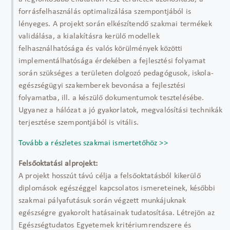
forrásfelhasználás optimalizálása szempontjából is
lényeges. A projekt során elkészítendő szakmai termékek
validálása, a kialakításra kerülő modellek
felhasználhatósága és valós körülmények közötti
implementálhatósága érdekében a fejlesztési folyamat
során szükséges a területen dolgozó pedagógusok, iskola-
egészségügyi szakemberek bevonása a fejlesztési
folyamatba, ill. a készülő dokumentumok tesztelésébe.
Ugyanez a hálózat a jó gyakorlatok, megvalósítási technikák
terjesztése szempontjából is vitális.
Tovább a részletes szakmai ismertetőhöz >>
Felsőoktatási alprojekt:
A projekt hosszút távú célja a felsőoktatásból kikerülő
diplomások egészéggel kapcsolatos ismereteinek, későbbi
szakmai pályafutásuk során végzett munkájuknak
egészségre gyakorolt hatásainak tudatosítása. Létrejön az
Egészségtudatos Egyetemek kritériumrendszere és