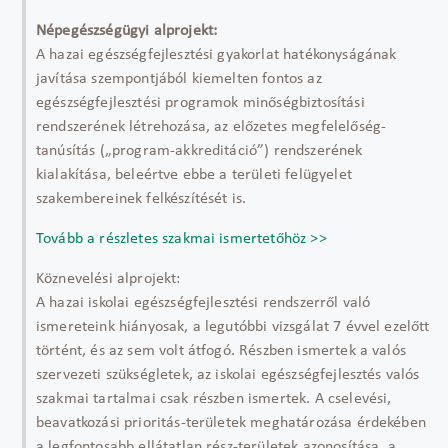
Népegészségügyi alprojekt:
A hazai egészségfejlesztési gyakorlat hatékonyságának
javítása szempontjából kiemelten fontos az
egészségfejlesztési programok minőségbiztosítási
rendszerének létrehozása, az előzetes megfelelőség-
tanúsítás („program-akkreditáció”) rendszerének
kialakítása, beleértve ebbe a területi felügyelet
szakembereinek felkészítését is.
Tovább a részletes szakmai ismertetőhöz >>
Köznevelési alprojekt:
A hazai iskolai egészségfejlesztési rendszerről való
ismereteink hiányosak, a legutóbbi vizsgálat 7 évvel ezelőtt
történt, és az sem volt átfogó. Részben ismertek a valós
szervezeti szükségletek, az iskolai egészségfejlesztés valós
szakmai tartalmai csak részben ismertek. A cselevési,
beavatkozási prioritás-területek meghatározása érdekében
a legfontosabb ellátatlan rész-területek azonosítása, a