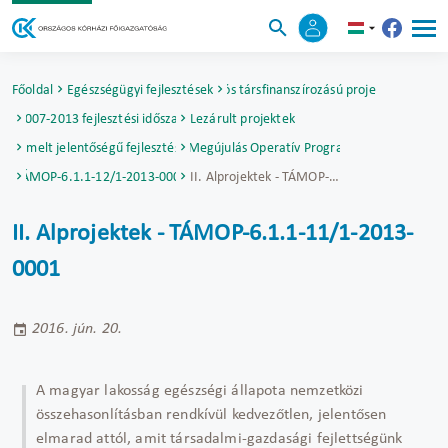
Főoldal
Egészségügyi fejlesztések
Uniós társfinanszírozású projektek
2007-2013 fejlesztési időszak
Lezárult projektek
Kiemelt jelentőségű fejlesztések
Társadalmi Megújulás Operatív Program (TÁMOP)
TÁMOP-6.1.1-12/1-2013-0001
II. Alprojektek - TÁMOP-6.1.1-11/1-2013-0001
II. Alprojektek - TÁMOP-6.1.1-11/1-2013-
0001
2016. jún. 20.
A magyar lakosság egészségi állapota nemzetközi
összehasonlításban rendkívül kedvezőtlen, jelentősen
elmarad attól, amit társadalmi-gazdasági fejlettségünk