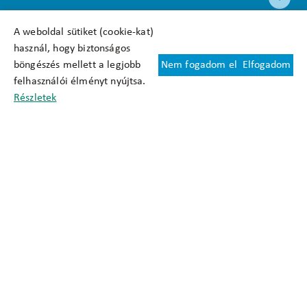
A weboldal sütiket (cookie-kat)
használ, hogy biztonságos
böngészés mellett a legjobb
Nem fogadom el
Elfogadom
Felhasználási feltételek
felhasználói élményt nyújtsa.
Cookie nyilatkozat
Részletek
Adatkezelési tájékoztató
Oldaltérkép
Közadatkereső
Akadálymentesítési nyilatkozat
Impresszum
okfo@okfo.gov.hu