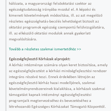
hálózata, a magyarországi felsőoktatási szektor az
egészségtudatosság irányába mozdul el. A képzési és
kimeneti követelmények módosítása, ill. az azt megelőző
részletes egészséghatás-becslés lehetőséget biztosít az
oktatási programok egészség szempontú felülvizsgálatára,
ill. az elkészülő oktatási modulok annak gyakorlati
megvalósítására.
Tovább a részletes szakmai ismertetőhöz >>
Egészségfejlesztő Kórházak alprojekt:
A kórház intézménye számára olyan keret biztosítása, amely
az egészségfejlesztést a kórházi minőségfejlesztési rendszer
integráns részévé teszi. Ennek érdekében létrejön az
egészségfejlesztő kórház hazai modelljének, szakmai
követelményrendszereinek kialakítása, a kórházak szakmai
támogatást kapnak intézményi egészségfejlesztési
programjaik megtervezéséhez és bevezetéséhez a
létrehozandó Egészséges Kórházakat Támogató Központtól.