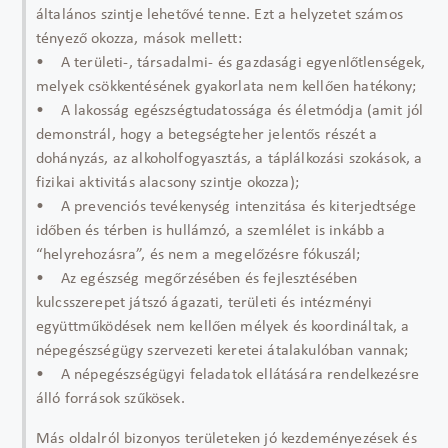
általános szintje lehetővé tenne. Ezt a helyzetet számos
tényező okozza, mások mellett:
• A területi-, társadalmi- és gazdasági egyenlőtlenségek,
melyek csökkentésének gyakorlata nem kellően hatékony;
• A lakosság egészségtudatossága és életmódja (amit jól
demonstrál, hogy a betegségteher jelentős részét a
dohányzás, az alkoholfogyasztás, a táplálkozási szokások, a
fizikai aktivitás alacsony szintje okozza);
• A prevenciós tevékenység intenzitása és kiterjedtsége
időben és térben is hullámzó, a szemlélet is inkább a
“helyrehozásra”, és nem a megelőzésre fókuszál;
• Az egészség megőrzésében és fejlesztésében
kulcsszerepet játszó ágazati, területi és intézményi
együttműködések nem kellően mélyek és koordináltak, a
népegészségügy szervezeti keretei átalakulóban vannak;
• A népegészségügyi feladatok ellátására rendelkezésre
álló források szűkösek.
Más oldalról bizonyos területeken jó kezdeményezések és