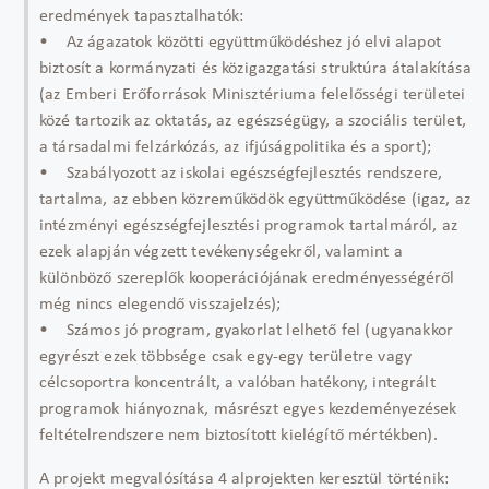
eredmények tapasztalhatók:
• Az ágazatok közötti együttműködéshez jó elvi alapot
biztosít a kormányzati és közigazgatási struktúra átalakítása
(az Emberi Erőforrások Minisztériuma felelősségi területei
közé tartozik az oktatás, az egészségügy, a szociális terület,
a társadalmi felzárkózás, az ifjúságpolitika és a sport);
• Szabályozott az iskolai egészségfejlesztés rendszere,
tartalma, az ebben közreműködök együttműködése (igaz, az
intézményi egészségfejlesztési programok tartalmáról, az
ezek alapján végzett tevékenységekről, valamint a
különböző szereplők kooperációjának eredményességéről
még nincs elegendő visszajelzés);
• Számos jó program, gyakorlat lelhető fel (ugyanakkor
egyrészt ezek többsége csak egy-egy területre vagy
célcsoportra koncentrált, a valóban hatékony, integrált
programok hiányoznak, másrészt egyes kezdeményezések
feltételrendszere nem biztosított kielégítő mértékben).
A projekt megvalósítása 4 alprojekten keresztül történik: