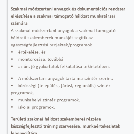
Szakmai módszertani anyagok és dokumentációs rendszer
elkészítése a szakmai támogató hálózat munkatársai
számára
A szakmai módszertani anyagok a szakmai támogató
hálózati szakemberek munkáját segítik az
egészségfejlesztési projektek/programok
• értékelése, és
• monitorozása, továbbá
• az ún. jó gyakorlatok felkutatása tekintetében.
• A módszertani anyagok tartalma színtér szerint:
• közösségi (települési, járási, regionális) színtér
programok,
• munkahelyi színtér programok,
• iskolai programok.
Területi szakmai hálózat szakemberei részére
készségfejlesztő tréning szervezése, munkaértekezletek
lebonyolítása.