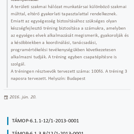
A területi szakmai hálózat munkatársai különböző szakmai
múlttal, eltérő gyakorlati tapasztalattal rendelkeznek.
Emiatt az egységesség biztosításához szükséges olyan
készségfejlesztő tréning biztosítása a számukra, amelyben
az egységes elvek alkalmazását megismerik, gyakorolják és
a későbbiekben a koordinálási, tanácsadási,
programértékelési tevékenységükben következetesen
alkalmazni tudják. A tréning egyben csapatépítésre is
szolgál.
A tréningen résztvevők tervezett száma: 100fő. A tréning 3
naposra tervezett. Helyszín: Budapest
2016. jún. 20.
TÁMOP-6.1.1-12/1-2013-0001
TÁMOP-6.1.3.B/12/1-2013-0001