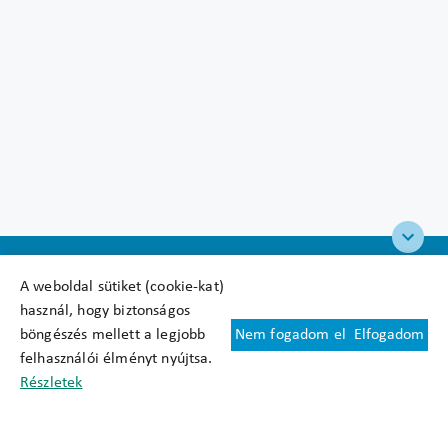
A weboldal sütiket (cookie-kat)
használ, hogy biztonságos
böngészés mellett a legjobb
Nem fogadom el
Elfogadom
Felhasználási feltételek
felhasználói élményt nyújtsa.
Cookie nyilatkozat
Részletek
Adatkezelési tájékoztató