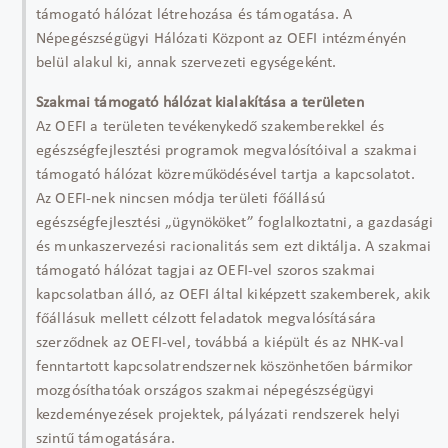
támogató hálózat létrehozása és támogatása. A
Népegészségügyi Hálózati Központ az OEFI intézményén
belül alakul ki, annak szervezeti egységeként.
Szakmai támogató hálózat kialakítása a területen
Az OEFI a területen tevékenykedő szakemberekkel és
egészségfejlesztési programok megvalósítóival a szakmai
támogató hálózat közreműködésével tartja a kapcsolatot.
Az OEFI-nek nincsen módja területi főállású
egészségfejlesztési „ügynököket” foglalkoztatni, a gazdasági
és munkaszervezési racionalitás sem ezt diktálja. A szakmai
támogató hálózat tagjai az OEFI-vel szoros szakmai
kapcsolatban álló, az OEFI által kiképzett szakemberek, akik
főállásuk mellett célzott feladatok megvalósítására
szerződnek az OEFI-vel, továbbá a kiépült és az NHK-val
fenntartott kapcsolatrendszernek köszönhetően bármikor
mozgósíthatóak országos szakmai népegészségügyi
kezdeményezések projektek, pályázati rendszerek helyi
szintű támogatására.