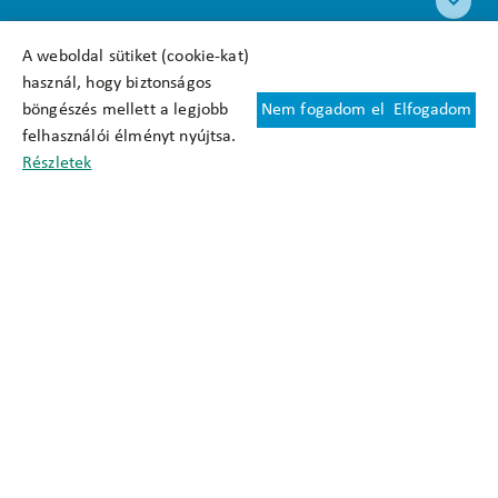
A weboldal sütiket (cookie-kat)
használ, hogy biztonságos
böngészés mellett a legjobb
Nem fogadom el
Elfogadom
Felhasználási feltételek
felhasználói élményt nyújtsa.
Cookie nyilatkozat
Részletek
Adatkezelési tájékoztató
Oldaltérkép
Közadatkereső
Akadálymentesítési nyilatkozat
Impresszum
okfo@okfo.gov.hu