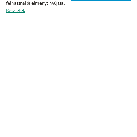
felhasználói élményt nyújtsa.
Cookie nyilatkozat
Részletek
Adatkezelési tájékoztató
Oldaltérkép
Közadatkereső
Akadálymentesítési nyilatkozat
Impresszum
okfo@okfo.gov.hu
+361 356 1522
1125 Budapest, Diós árok 3.