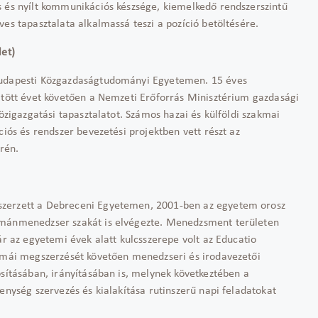
 és nyílt kommunikációs készsége, kiemelkedő rendszerszintű
ves tapasztalata alkalmassá teszi a pozíció betöltésére.
let)
 Budapesti Közgazdaságtudományi Egyetemen. 15 éves
öltött évet követően a Nemzeti Erőforrás Minisztérium gazdasági
közigazgatási tapasztalatot. Számos hazai és külföldi szakmai
ciós és rendszer bevezetési projektben vett részt az
rén.
szerzett a Debreceni Egyetemen, 2001-ben az egyetem orosz
umánmenedzser szakát is elvégezte. Menedzsment területen
ár az egyetemi évek alatt kulcsszerepe volt az Educatio
lomái megszerzését követően menedzseri és irodavezetői
ósításában, irányításában is, melynek következtében a
enység szervezés és kialakítása rutinszerű napi feladatokat