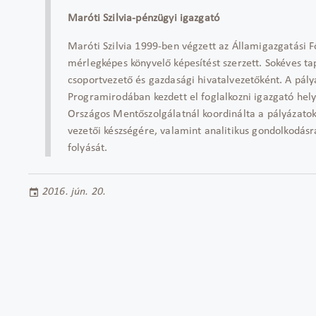
Maróti Szilvia-pénzügyi igazgató
Maróti Szilvia 1999-ben végzett az Államigazgatási Fő
mérlegképes könyvelő képesítést szerzett. Sokéves tap
csoportvezető és gazdasági hivatalvezetőként. A pály
Programirodában kezdett el foglalkozni igazgató hel
Országos Mentőszolgálatnál koordinálta a pályázatok
vezetői készségére, valamint analitikus gondolkodásr
folyását.
2016. jún. 20.