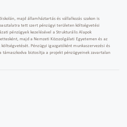
iskolán, majd államháztartás és vállalkozás szakon is
asztalatra tett szert pénzügyi területen költségvetési
ázati pénzügyek kezelésével a Strukturális Alapok
yettesként, majd a Nemzeti Közszolgálati Egyetemen és az
 költségvetését. Pénzügyi igazgatóként munkaszervezési és
a támaszkodva biztosítja a projekt pénzügyeinek zavartalan