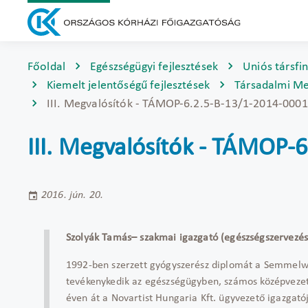
Főoldal
Egészségügyi fejlesztések
Uniós társfi
Kiemelt jelentőségű fejlesztések
Társadalmi Me
III. Megvalósítók - TÁMOP-6.2.5-B-13/1-2014-0001
III. Megvalósítók - TÁMOP-
2016. jún. 20.
Szolyák Tamás– szakmai igazgató (egészségszervezés
1992-ben szerzett gyógyszerész diplomát a Semmel
tevékenykedik az egészségügyben, számos középvezető
éven át a Novartist Hungaria Kft. ügyvezető igazgatój