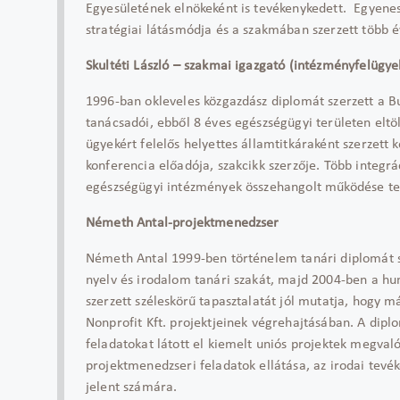
Egyesületének elnökeként is tevékenykedett. Egyenes
stratégiai látásmódja és a szakmában szerzett több é
Skultéti László – szakmai igazgató (intézményfelügye
1996-ban okleveles közgazdász diplomát szerzett a
tanácsadói, ebből 8 éves egészségügyi területen elt
ügyekért felelős helyettes államtitkáraként szerzett 
konferencia előadója, szakcikk szerzője. Több integrá
egészségügyi intézmények összehangolt működése te
Németh Antal-projektmenedzser
Németh Antal 1999-ben történelem tanári diplomát 
nyelv és irodalom tanári szakát, majd 2004-ben a h
szerzett széleskörű tapasztalatát jól mutatja, hogy m
Nonprofit Kft. projektjeinek végrehajtásában. A dip
feladatokat látott el kiemelt uniós projektek megval
projektmenedzseri feladatok ellátása, az irodai tevék
jelent számára.