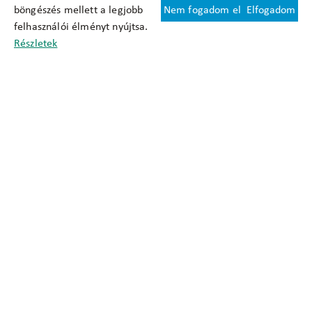
böngészés mellett a legjobb
Nem fogadom el
Elfogadom
Felhasználási feltételek
felhasználói élményt nyújtsa.
Cookie nyilatkozat
Részletek
Adatkezelési tájékoztató
Oldaltérkép
Közadatkereső
Akadálymentesítési nyilatkozat
Impresszum
okfo@okfo.gov.hu
+361 356 1522
1125 Budapest, Diós árok 3.