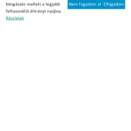
böngészés mellett a legjobb
Nem fogadom el
Elfogadom
Felhasználási feltételek
felhasználói élményt nyújtsa.
Cookie nyilatkozat
Részletek
Adatkezelési tájékoztató
Oldaltérkép
Közadatkereső
Akadálymentesítési nyilatkozat
Impresszum
okfo@okfo.gov.hu
+361 356 1522
1125 Budapest, Diós árok 3.