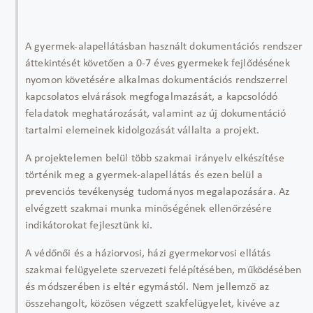
A gyermek-alapellátásban használt dokumentációs rendszer
áttekintését követően a 0-7 éves gyermekek fejlődésének
nyomon követésére alkalmas dokumentációs rendszerrel
kapcsolatos elvárások megfogalmazását, a kapcsolódó
feladatok meghatározását, valamint az új dokumentáció
tartalmi elemeinek kidolgozását vállalta a projekt.
A projektelemen belül több szakmai irányelv elkészítése
történik meg a gyermek-alapellátás és ezen belül a
prevenciós tevékenység tudományos megalapozására. Az
elvégzett szakmai munka minőségének ellenőrzésére
indikátorokat fejlesztünk ki.
A védőnői és a háziorvosi, házi gyermekorvosi ellátás
szakmai felügyelete szervezeti felépítésében, működésében
és módszerében is eltér egymástól. Nem jellemző az
összehangolt, közösen végzett szakfelügyelet, kivéve az