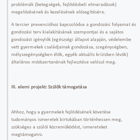
problémák (betegségek, fejlődésbeli elmaradások)
megelőzésének és kezelésének elősegítésére.
A tercier prevencióhoz kapcsolódva a gondozási folyamat és
gondozási terv kialakításának szempontjai és a sajátos
gondozást igénylők (egészségi állapot alapján, védelembe
vett gyermekek családjainak gondozása, szegénységben,
mélyszegénységben élők, egyéb aktuális krízisben lévők)
általános módszertanának fejlesztése valósul meg.
III. elemi projekt: Szülők támogatása
Ahhoz, hogy a gyermekek fejlődésének követése
tudományos ismeretek birtokában történhessen meg,
szükséges a szülői közreműködést, ismereteket
megtámogatni.