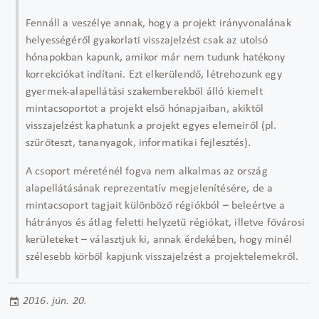
Fennáll a veszélye annak, hogy a projekt irányvonalának
helyességéről gyakorlati visszajelzést csak az utolsó
hónapokban kapunk, amikor már nem tudunk hatékony
korrekciókat indítani. Ezt elkerülendő, létrehozunk egy
gyermek-alapellátási szakemberekből álló kiemelt
mintacsoportot a projekt első hónapjaiban, akiktől
visszajelzést kaphatunk a projekt egyes elemeiről (pl.
szűrőteszt, tananyagok, informatikai fejlesztés).
A csoport méreténél fogva nem alkalmas az ország
alapellátásának reprezentatív megjelenítésére, de a
mintacsoport tagjait különböző régiókból – beleértve a
hátrányos és átlag feletti helyzetű régiókat, illetve fővárosi
kerületeket – választjuk ki, annak érdekében, hogy minél
szélesebb körből kapjunk visszajelzést a projektelemekről.
2016. jún. 20.