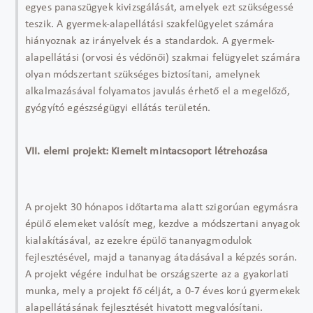
egyes panaszügyek kivizsgálását, amelyek ezt szükségessé
teszik. A gyermek-alapellátási szakfelügyelet számára
hiányoznak az irányelvek és a standardok. A gyermek-
alapellátási (orvosi és védőnői) szakmai felügyelet számára
olyan módszertant szükséges biztosítani, amelynek
alkalmazásával folyamatos javulás érhető el a megelőző,
gyógyító egészségügyi ellátás területén.
VII. elemi projekt: Kiemelt mintacsoport létrehozása
A projekt 30 hónapos időtartama alatt szigorúan egymásra
épülő elemeket valósít meg, kezdve a módszertani anyagok
kialakításával, az ezekre épülő tananyagmodulok
fejlesztésével, majd a tananyag átadásával a képzés során.
A projekt végére indulhat be országszerte az a gyakorlati
munka, mely a projekt fő célját, a 0-7 éves korú gyermekek
alapellátásának fejlesztését hivatott megvalósítani.