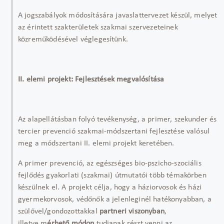
A jogszabályok módosítására javaslattervezet készül, melyet
az érintett szakterületek szakmai szervezeteinek
közreműködésével véglegesítünk.
II. elemi projekt: Fejlesztések megvalósítása
Az alapellátásban folyó tevékenység, a primer, szekunder és
tercier prevenció szakmai-módszertani fejlesztése valósul
meg a módszertani II. elemi projekt keretében.
A primer prevenció, az egészséges bio-pszicho-szociális
fejlődés gyakorlati (szakmai) útmutatói több témakörben
készülnek el. A projekt célja, hogy a háziorvosok és házi
gyermekorvosok, védőnők a jelenleginél hatékonyabban, a
szülővel/gondozottakkal
partneri viszonyban
,
illetve m
érhető módon
tudjanak részt venni az