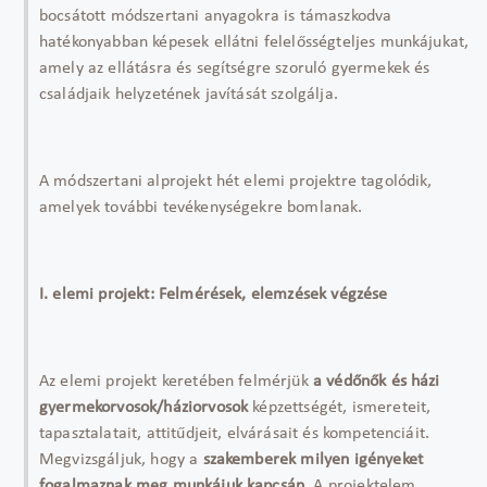
bocsátott módszertani anyagokra is támaszkodva
hatékonyabban képesek ellátni felelősségteljes munkájukat,
amely az ellátásra és segítségre szoruló gyermekek és
családjaik helyzetének javítását szolgálja.
A módszertani alprojekt hét elemi projektre tagolódik,
amelyek további tevékenységekre bomlanak.
I. elemi projekt: Felmérések, elemzések végzése
Az elemi projekt keretében felmérjük
a védőnők és házi
gyermekorvosok/háziorvosok
képzettségét, ismereteit,
tapasztalatait, attitűdjeit, elvárásait és kompetenciáit.
Megvizsgáljuk, hogy a
szakemberek milyen igényeket
fogalmaznak meg munkájuk kapcsán.
A projektelem