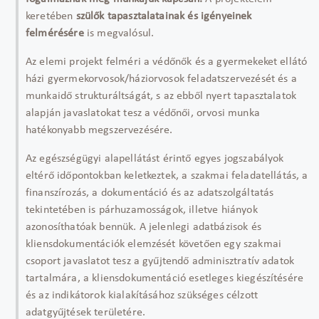
keretében
szülők tapasztalatainak és igényeinek
felmérésére
is megvalósul.
Az elemi projekt felméri a védőnők és a gyermekeket ellátó
házi gyermekorvosok/háziorvosok feladatszervezését és a
munkaidő strukturáltságát, s az ebből nyert tapasztalatok
alapján javaslatokat tesz a védőnői, orvosi munka
hatékonyabb megszervezésére.
Az egészségügyi alapellátást érintő egyes jogszabályok
eltérő időpontokban keletkeztek, a szakmai feladatellátás, a
finanszírozás, a dokumentáció és az adatszolgáltatás
tekintetében is párhuzamosságok, illetve hiányok
azonosíthatóak bennük. A jelenlegi adatbázisok és
kliensdokumentációk elemzését követően egy szakmai
csoport javaslatot tesz a gyűjtendő adminisztratív adatok
tartalmára, a kliensdokumentáció esetleges kiegészítésére
és az indikátorok kialakításához szükséges célzott
adatgyűjtések területére.