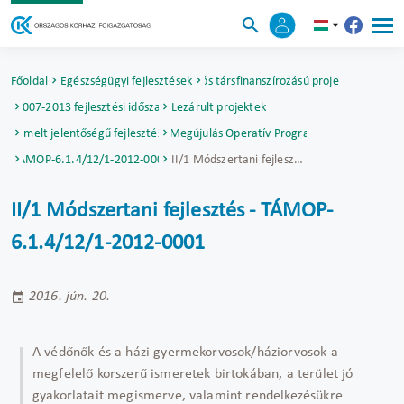
Főoldal
Egészségügyi fejlesztések
Uniós társfinanszírozású projektek
2007-2013 fejlesztési időszak
Lezárult projektek
Kiemelt jelentőségű fejlesztések
Társadalmi Megújulás Operatív Program (TÁMOP)
TÁMOP-6.1.4/12/1-2012-0001
II/1 Módszertani fejlesztés - TÁMOP-6.1.4/12/1-2012-0001
II/1 Módszertani fejlesztés - TÁMOP-
6.1.4/12/1-2012-0001
2016. jún. 20.
A védőnők és a házi gyermekorvosok/háziorvosok a
megfelelő korszerű ismeretek birtokában, a terület jó
gyakorlatait megismerve, valamint rendelkezésükre