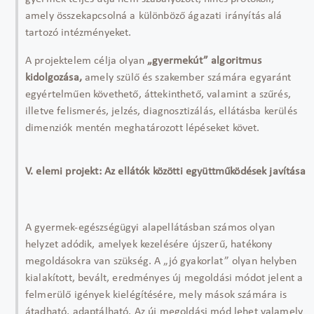
amely összekapcsolná a különböző ágazati irányítás alá
tartozó intézményeket.
A projektelem célja olyan
„gyermekút” algoritmus
kidolgozása,
amely szülő és szakember számára egyaránt
egyértelműen követhető, áttekinthető, valamint a szűrés,
illetve felismerés, jelzés, diagnosztizálás, ellátásba kerülés
dimenziók mentén meghatározott lépéseket követ.
V. elemi projekt: Az ellátók közötti együttműködések javítása
A gyermek-egészségügyi alapellátásban számos olyan
helyzet adódik, amelyek kezelésére újszerű, hatékony
megoldásokra van szükség. A „jó gyakorlat” olyan helyben
kialakított, bevált, eredményes új megoldási módot jelent a
felmerülő igények kielégítésére, mely mások számára is
átadható, adaptálható. Az új megoldási mód lehet valamely