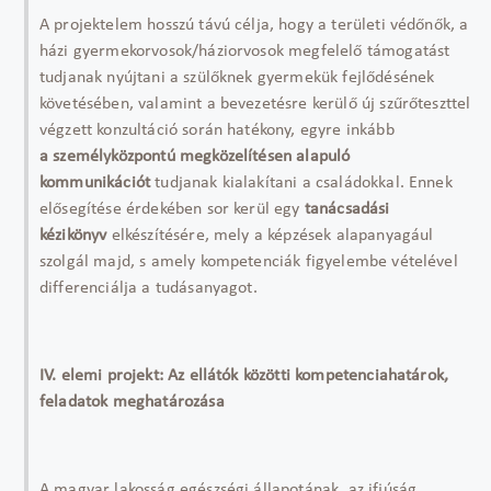
A projektelem hosszú távú célja, hogy a területi védőnők, a
házi gyermekorvosok/háziorvosok megfelelő támogatást
tudjanak nyújtani a szülőknek gyermekük fejlődésének
követésében, valamint a bevezetésre kerülő új szűrőteszttel
végzett konzultáció során hatékony, egyre inkább
a személyközpontú megközelítésen alapuló
kommunikációt
tudjanak kialakítani a családokkal. Ennek
elősegítése érdekében sor kerül egy
tanácsadási
kézikönyv
elkészítésére, mely a képzések alapanyagául
szolgál majd, s amely kompetenciák figyelembe vételével
differenciálja a tudásanyagot.
IV. elemi projekt: Az ellátók közötti kompetenciahatárok,
feladatok meghatározása
A magyar lakosság egészségi állapotának, az ifjúság