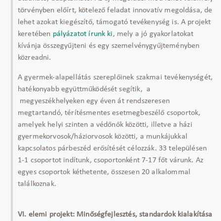
törvényben előírt, kötelező feladat innovatív megoldása, de
lehet azokat kiegészítő, támogató tevékenység is. A projekt
keretében
pályázatot írunk ki
, mely a jó gyakorlatokat
kívánja összegyűjteni és egy szemelvénygyűjteményben
közreadni.
A gyermek-alapellátás szereplőinek szakmai tevékenységét,
hatékonyabb együttműködését segítik, a
megyeszékhelyeken egy éven át rendszeresen
megtartandó, térítésmentes esetmegbeszélő csoportok,
amelyek helyi szinten a védőnők közötti, illetve a házi
gyermekorvosok/háziorvosok közötti, a munkájukkal
kapcsolatos párbeszéd erősítését célozzák. 33 településen
1-1 csoportot indítunk, csoportonként 7-17 főt várunk. Az
egyes csoportok kéthetente, összesen 20 alkalommal
találkoznak.
VI. elemi projekt: Minőségfejlesztés, standardok kialakítása