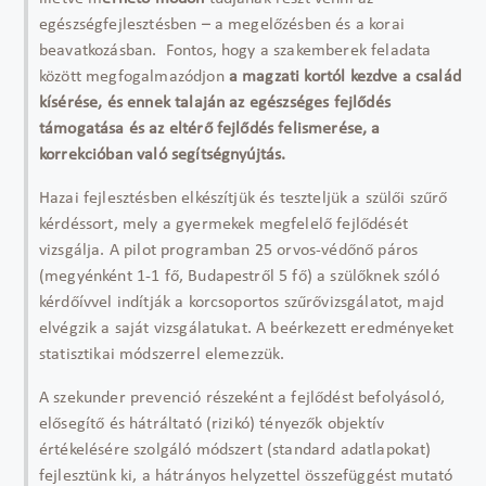
egészségfejlesztésben – a megelőzésben és a korai
beavatkozásban. Fontos, hogy a szakemberek feladata
között megfogalmazódjon
a magzati kortól kezdve a család
kísérése, és ennek talaján az egészséges fejlődés
támogatása és az eltérő fejlődés felismerése, a
korrekcióban való segítségnyújtás.
Hazai fejlesztésben elkészítjük és teszteljük a szülői szűrő
kérdéssort, mely a gyermekek megfelelő fejlődését
vizsgálja. A pilot programban 25 orvos-védőnő páros
(megyénként 1-1 fő, Budapestről 5 fő) a szülőknek szóló
kérdőívvel indítják a korcsoportos szűrővizsgálatot, majd
elvégzik a saját vizsgálatukat. A beérkezett eredményeket
statisztikai módszerrel elemezzük.
A szekunder prevenció részeként a fejlődést befolyásoló,
elősegítő és hátráltató (rizikó) tényezők objektív
értékelésére szolgáló módszert (standard adatlapokat)
fejlesztünk ki, a hátrányos helyzettel összefüggést mutató