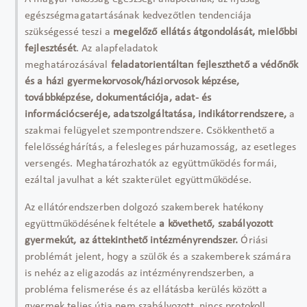
egészségmagatartásának kedvezőtlen tendenciája
szükségessé teszi a
megelőző ellátás átgondolását, mielőbbi
fejlesztését
. Az alapfeladatok
meghatározásával
feladatorientáltan fejleszthető a védőnők
és a házi gyermekorvosok/háziorvosok képzése,
továbbképzése, dokumentációja, adat- és
információcseréje, adatszolgáltatása, indikátorrendszere,
a
szakmai felügyelet szempontrendszere. Csökkenthető a
felelősséghárítás, a felesleges párhuzamosság, az esetleges
versengés. Meghatározhatók az együttműködés formái,
ezáltal javulhat a két szakterület együttműködése.
Az ellátórendszerben dolgozó szakemberek hatékony
együttműködésének feltétele
a követhető, szabályozott
gyermekút, az áttekinthető intézményrendszer.
Óriási
problémát jelent, hogy a szülők és a szakemberek számára
is nehéz az eligazodás az intézményrendszerben, a
probléma felismerése és az ellátásba kerülés között a
gyermek teljes útja nem szabályozott, nincs protokoll,