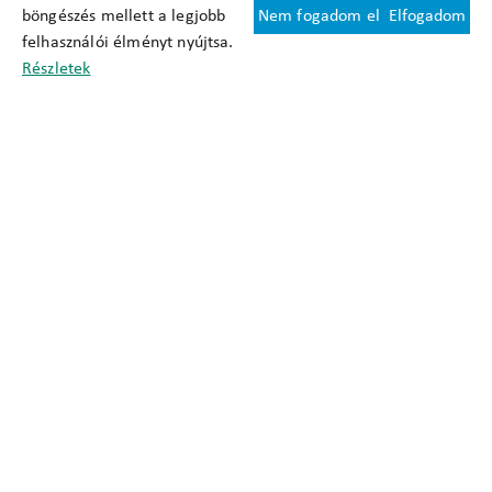
böngészés mellett a legjobb
Nem fogadom el
Elfogadom
Felhasználási feltételek
felhasználói élményt nyújtsa.
Cookie nyilatkozat
Részletek
Adatkezelési tájékoztató
Oldaltérkép
Közadatkereső
Akadálymentesítési nyilatkozat
Impresszum
okfo@okfo.gov.hu
+361 356 1522
1125 Budapest, Diós árok 3.