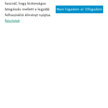
használ, hogy biztonságos
böngészés mellett a legjobb
Nem fogadom el
Elfogadom
Felhasználási feltételek
felhasználói élményt nyújtsa.
Cookie nyilatkozat
Részletek
Adatkezelési tájékoztató
Oldaltérkép
Közadatkereső
Akadálymentesítési nyilatkozat
Impresszum
okfo@okfo.gov.hu
+361 356 1522