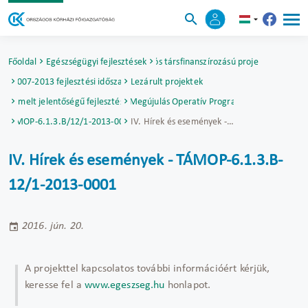
Főoldal
Egészségügyi fejlesztések
Uniós társfinanszírozású projektek
2007-2013 fejlesztési időszak
Lezárult projektek
Kiemelt jelentőségű fejlesztések
Társadalmi Megújulás Operatív Program (TÁMOP)
TÁMOP-6.1.3.B/12/1-2013-0001
IV. Hírek és események - TÁMOP-6.1.3.B-12/1-2013-0001
IV. Hírek és események - TÁMOP-6.1.3.B-
12/1-2013-0001
2016. jún. 20.
A projekttel kapcsolatos további információért kérjük,
keresse fel a
www.egeszseg.hu
honlapot.