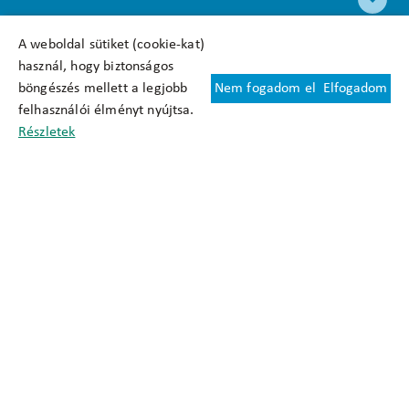
A weboldal sütiket (cookie-kat)
használ, hogy biztonságos
böngészés mellett a legjobb
Nem fogadom el
Elfogadom
Felhasználási feltételek
felhasználói élményt nyújtsa.
Cookie nyilatkozat
Részletek
Adatkezelési tájékoztató
Oldaltérkép
Közadatkereső
Akadálymentesítési nyilatkozat
Impresszum
okfo@okfo.gov.hu