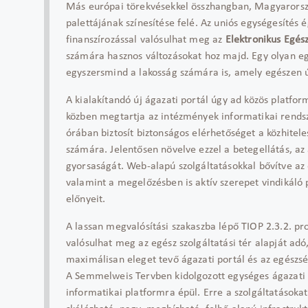
Más európai törekvésekkel összhangban, Magyarország
palettájának színesítése felé. Az uniós egységesítés é
finanszírozással valósulhat meg az
Elektronikus Egész
számára hasznos változásokat hoz majd. Egy olyan eg
egyszersmind a lakosság számára is, amely egészen ú
A kialakítandó új ágazati portál úgy ad közös platf
közben megtartja az intézmények informatikai rends
órában biztosít biztonságos elérhetőséget a közhite
számára. Jelentősen növelve ezzel a betegellátás, az 
gyorsaságát. Web-alapú szolgáltatásokkal bővítve az 
valamint a megelőzésben is aktív szerepet vindikáló po
előnyeit.
A lassan megvalósítási szakaszba lépő TIOP 2.3.2. p
valósulhat meg az egész szolgáltatási tér alapját ad
maximálisan eleget tevő ágazati portál és az egészsé
A Semmelweis Tervben kidolgozott egységes ágazati i
informatikai platformra épül. Erre a szolgáltatásokat