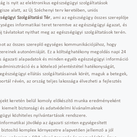
 is nyit az elektronikus egészségügyi szolgáltatások
gisze alatt, az Új Széchenyi terv keretében, uniós
ségügyi Szolgáltatási Tér
, ami az egészségügy összes szereplője
ységes informatikai teret teremtve az egészségügyi ágazat, és
j távlatokat nyithat meg az egészségügyi szolgáltatások terén.
ormot az összes szereplő egységes kommunikációjához, hogy
zereinek autonómiáját. Ez a költséghatékony megoldás napi 24
les ágazati alapadatok és minden egyéb egészségügyi információ
adminisztráció és a kötelező jelentéstétel hatékonyságát,
egészségügyi ellátás szolgáltatásainak körét, maguk a betegek,
rtál révén, az ország teljes lakossága élvezheti a fejlesztés
rojekt keretén belül komoly előkészítő munka eredményeként
ó, kiemelt biztonsági és adatvédelmi kívánalmaknak
gügyi közhiteles nyilvántartások rendszere.
nformatikai jövőkép az ágazati szinten egységesített
 biztosító komplex környezetre alapvetően jellemző a jól