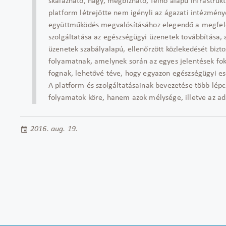
skálázható, nagy, megbízható, felhő alapú infrastruk
platform létrejötte nem igényli az ágazati intézmény
együttműködés megvalósításához elegendő a megfelel
szolgáltatása az egészségügyi üzenetek továbbítása,
üzenetek szabályalapú, ellenőrzött közlekedését bizto
folyamatnak, amelynek során az egyes jelentések fo
fognak, lehetővé téve, hogy egyazon egészségügyi e
A platform és szolgáltatásainak bevezetése több lépc
folyamatok köre, hanem azok mélysége, illetve az ad
2016. aug. 19.