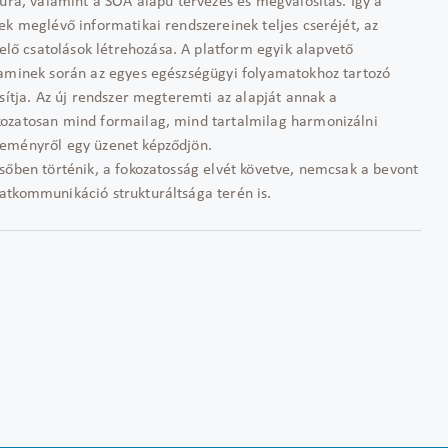
túra, valamint a SOA alapú tervezés és megvalósítás. Így a
ek meglévő informatikai rendszereinek teljes cseréjét, az
ő csatolások létrehozása. A platform egyik alapvető
 aminek során az egyes egészségügyi folyamatokhoz tartozó
sítja. Az új rendszer megteremti az alapját annak a
kozatosan mind formailag, mind tartalmilag harmonizálni
seményről egy üzenet képződjön.
sőben történik, a fokozatosság elvét követve, nemcsak a bevont
atkommunikáció strukturáltsága terén is.