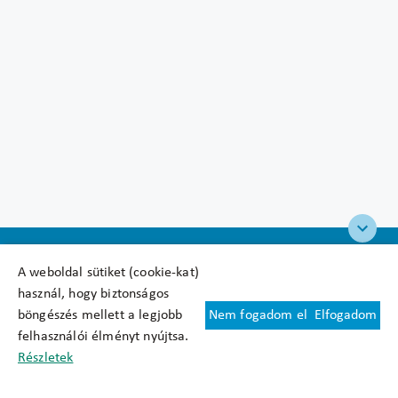
A weboldal sütiket (cookie-kat)
használ, hogy biztonságos
böngészés mellett a legjobb
Nem fogadom el
Elfogadom
Felhasználási feltételek
felhasználói élményt nyújtsa.
Cookie nyilatkozat
Részletek
Adatkezelési tájékoztató