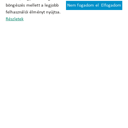
böngészés mellett a legjobb
Nem fogadom el
Elfogadom
Felhasználási feltételek
felhasználói élményt nyújtsa.
Cookie nyilatkozat
Részletek
Adatkezelési tájékoztató
Oldaltérkép
Közadatkereső
Akadálymentesítési nyilatkozat
Impresszum
okfo@okfo.gov.hu
+361 356 1522
1125 Budapest, Diós árok 3.