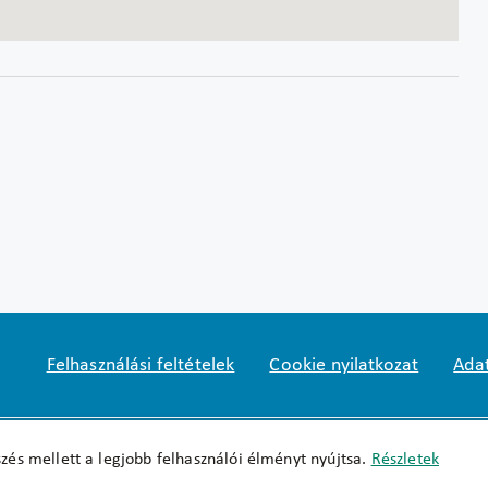
Felhasználási feltételek
Cookie nyilatkozat
Adat
Impresszum
okfo@okfo.gov.hu
+361 356 152
zés mellett a legjobb felhasználói élményt nyújtsa.
Részletek