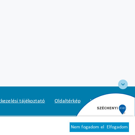
kezelési tájékoztató
Oldaltérkép
Közadatkereső
2
1125 Budapest, Diós árok 3.
Nem fogadom el
Elfogadom