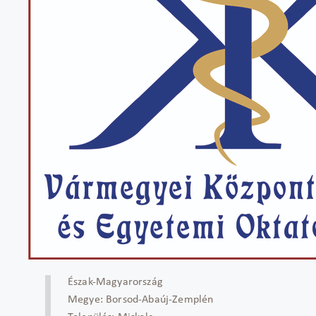
Észak-Magyarország
Megye:
Borsod-Abaúj-Zemplén