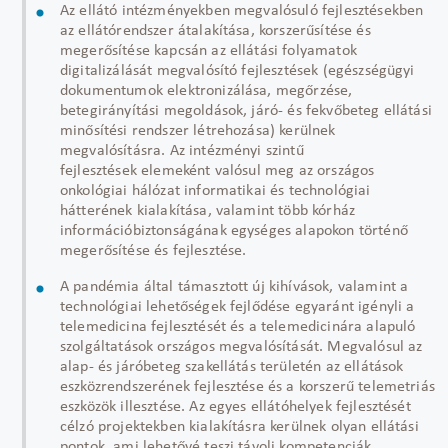
Az ellátó intézményekben megvalósuló fejlesztésekben
az ellátórendszer átalakítása, korszerűsítése és
megerősítése kapcsán az ellátási folyamatok
digitalizálását megvalósító fejlesztések (egészségügyi
dokumentumok elektronizálása, megőrzése,
betegirányítási megoldások, járó- és fekvőbeteg ellátási
minősítési rendszer létrehozása) kerülnek
megvalósításra. Az intézményi szintű
fejlesztések elemeként valósul meg az országos
onkológiai hálózat informatikai és technológiai
hátterének kialakítása, valamint több kórház
információbiztonságának egységes alapokon történő
megerősítése és fejlesztése.
A pandémia által támasztott új kihívások, valamint a
technológiai lehetőségek fejlődése egyaránt igényli a
telemedicina fejlesztését és a telemedicinára alapuló
szolgáltatások országos megvalósítását. Megvalósul az
alap- és járóbeteg szakellátás területén az ellátások
eszközrendszerének fejlesztése és a korszerű telemetriás
eszközök illesztése. Az egyes ellátóhelyek fejlesztését
célzó projektekben kialakításra kerülnek olyan ellátási
pontok, ami lehetővé teszi távoli kompetenciák