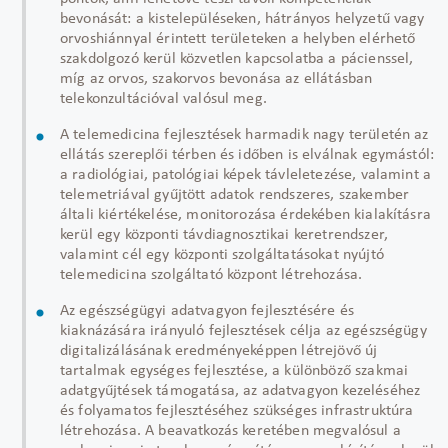
bevonását: a kistelepüléseken, hátrányos helyzetű vagy
orvoshiánnyal érintett területeken a helyben elérhető
szakdolgozó kerül közvetlen kapcsolatba a pácienssel,
míg az orvos, szakorvos bevonása az ellátásban
telekonzultációval valósul meg.
A telemedicina fejlesztések harmadik nagy területén az
ellátás szereplői térben és időben is elválnak egymástól:
a radiológiai, patológiai képek távleletezése, valamint a
telemetriával gyűjtött adatok rendszeres, szakember
általi kiértékelése, monitorozása érdekében kialakításra
kerül egy központi távdiagnosztikai keretrendszer,
valamint cél egy központi szolgáltatásokat nyújtó
telemedicina szolgáltató központ létrehozása.
Az egészségügyi adatvagyon fejlesztésére és
kiaknázására irányuló fejlesztések célja az egészségügy
digitalizálásának eredményeképpen létrejövő új
tartalmak egységes fejlesztése, a különböző szakmai
adatgyűjtések támogatása, az adatvagyon kezeléséhez
és folyamatos fejlesztéséhez szükséges infrastruktúra
létrehozása. A beavatkozás keretében megvalósul a