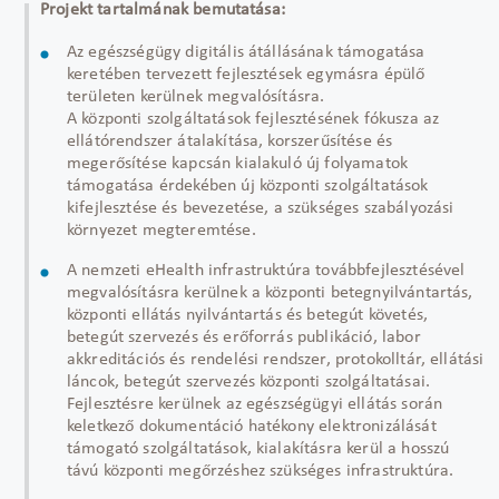
Projekt tartalmának bemutatása:
Az egészségügy digitális átállásának támogatása
keretében tervezett fejlesztések egymásra épülő
területen kerülnek megvalósításra.
A központi szolgáltatások fejlesztésének fókusza az
ellátórendszer átalakítása, korszerűsítése és
megerősítése kapcsán kialakuló új folyamatok
támogatása érdekében új központi szolgáltatások
kifejlesztése és bevezetése, a szükséges szabályozási
környezet megteremtése.
A nemzeti eHealth infrastruktúra továbbfejlesztésével
megvalósításra kerülnek a központi betegnyilvántartás,
központi ellátás nyilvántartás és betegút követés,
betegút szervezés és erőforrás publikáció, labor
akkreditációs és rendelési rendszer, protokolltár, ellátási
láncok, betegút szervezés központi szolgáltatásai.
Fejlesztésre kerülnek az egészségügyi ellátás során
keletkező dokumentáció hatékony elektronizálását
támogató szolgáltatások, kialakításra kerül a hosszú
távú központi megőrzéshez szükséges infrastruktúra.