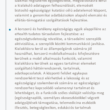
szakmai regiszterek egységesítése, megvalósításra kerül
a kialakuló adatagyon felhasználását, elemzését
biztosító egészségügyi kutatási célú adatelemző központ,
valamint a genomikai adatbázisokon alapuló elemzési és
ellátás-támogatási szolgáltatások fejlesztése.
A korszerű és hatékony egészségügy egyik alappillére az
eHealth tudatos társadalom fejlesztése: az
egészségtudatosság növelése, a társadalmi szereplők
aktivizálása, a szereplők közötti kommunikáció javítása.
Kialakításra kerül az állampolgárok számára jól
használhat, korszerű mobilalkalmazás: kifejlesztésre
kerülnek a mobil alkalmazás funkciók, valamint
kialakításra kerülnek az egyes tartalmai elemeket
szolgáltató háttérrendszerek, tartalmak,
adatkapcsolatok. A központi felület egykapus
rendszerként teszi elérhetővé a lakosság és az
egészségügyi szakemberek számára az egészségügyi
rendszerhez kapcsolódó valamennyi tartalmat és
lehetőséget, és a funkciók széles skáláját valósítja meg
(egészségnaplók, személyes okoseszközökkel végzett
adatgyűjtések támogatása, telemedicina eszközök
illesztés, betegséglexikon, edukációs tartalmak