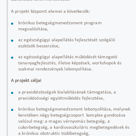
A projekt központi elemei a következők:
krónikus betegségmenedzsment program
megvalósítása,
az egészségügyi alapellátás fejlesztését szolgáló
eszközök beszerzése,
az egészségügyi alapellátás működését támogató
tananyagfejlesztés, illetve képzések, workshopok és
szakmai rendezvények lebonyolítása.
A projekt céljai
a praxisközösségek kialakításának támogatása, a
praxisközösségi együttműködés fejlesztése,
krónikus betegségmenedzsment lebonyolítása, melynek
keretében négy betegségcsoport komplex gondozása
valósul meg: a magas vérnyomás betegség, a
cukorbetegség, a kardiovaszkuláris megbetegedések és
a krónikus obstruktív tüdőbetegség,