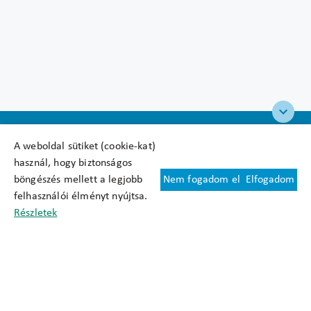
A weboldal sütiket (cookie-kat)
használ, hogy biztonságos
böngészés mellett a legjobb
Nem fogadom el
Elfogadom
Felhasználási feltételek
felhasználói élményt nyújtsa.
Cookie nyilatkozat
Részletek
Adatkezelési tájékoztató
Oldaltérkép
Közadatkereső