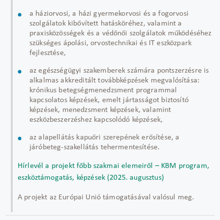
a háziorvosi, a házi gyermekorvosi és a fogorvosi
szolgálatok kibővített hatásköréhez, valamint a
praxisközösségek és a védőnői szolgálatok működéséhez
szükséges ápolási, orvostechnikai és IT eszközpark
fejlesztése,
az egészségügyi szakemberek számára pontszerzésre is
alkalmas akkreditált továbbképzések megvalósítása:
krónikus betegségmenedzsment programmal
kapcsolatos képzések, emelt jártasságot biztosító
képzések, menedzsment képzések, valamint
eszközbeszerzéshez kapcsolódó képzések,
az alapellátás kapuőri szerepének erősítése, a
járóbeteg-szakellátás tehermentesítése.
Hírlevél a projekt főbb szakmai elemeiről – KBM program,
eszköztámogatás, képzések (2025. augusztus)
A projekt az Európai Unió támogatásával valósul meg.