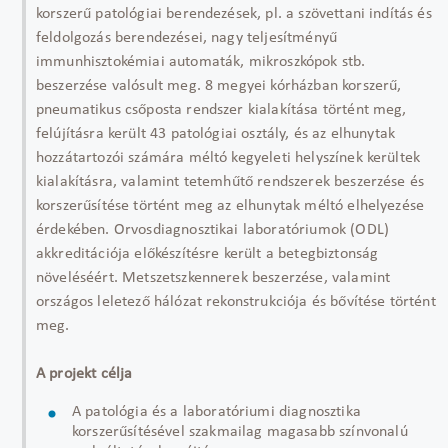
korszerű patológiai berendezések, pl. a szövettani indítás és
feldolgozás berendezései, nagy teljesítményű
immunhisztokémiai automaták, mikroszkópok stb.
beszerzése valósult meg. 8 megyei kórházban korszerű,
pneumatikus csőposta rendszer kialakítása történt meg,
felújításra került 43 patológiai osztály, és az elhunytak
hozzátartozói számára méltó kegyeleti helyszínek kerültek
kialakításra, valamint tetemhűtő rendszerek beszerzése és
korszerűsítése történt meg az elhunytak méltó elhelyezése
érdekében. Orvosdiagnosztikai laboratóriumok (ODL)
akkreditációja előkészítésre került a betegbiztonság
növeléséért. Metszetszkennerek beszerzése, valamint
országos leletező hálózat rekonstrukciója és bővítése történt
meg.
A projekt célja
A patológia és a laboratóriumi diagnosztika
korszerűsítésével szakmailag magasabb színvonalú