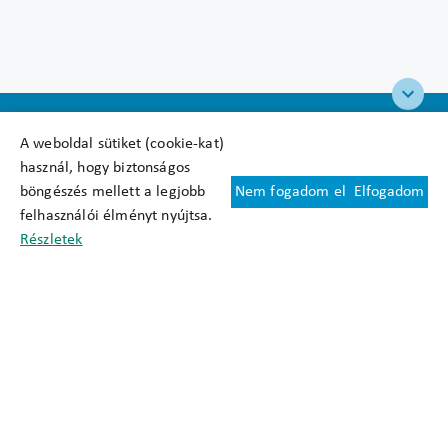
A weboldal sütiket (cookie-kat)
használ, hogy biztonságos
böngészés mellett a legjobb
Nem fogadom el
Elfogadom
Felhasználási feltételek
felhasználói élményt nyújtsa.
Cookie nyilatkozat
Részletek
Adatkezelési tájékoztató
Oldaltérkép
Közadatkereső
Akadálymentesítési nyilatkozat