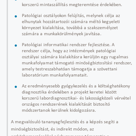
korszerű mintaszállítás megteremtése érdekében.
Patológiai osztályokon felújítás, melynek célja az
elhunytak hozzátartozói számára méltó kegyeleti
környezet kialakítása, továbbá a szakszemélyzet
számára a munkakörülmények javítása.
Patológiai informatikai rendszer fejlesztése. A
rendszer célja, hogy az intézmények patológiai
osztályai számára kialakításra kerüljön egy rugalmas
munkafolyamat támogató minőségbiztosítási rendszer,
amely testreszabhatóan támogatja a szövettani
laboratórium munkafolyamatait.
Az eredményesebb gyógykezelés és a költséghatékony
diagnosztika érdekében a projekt keretei között
korszerű labordiagnosztikai- és lakosságközeli vérvétel
országos rendszerének kialakítását biztosító
módszertanok kerülnek kidolgozásra.
A megvalósuló tananyagfejlesztés és a képzés segíti a
minőségbiztosítást, és indirekt módon, az