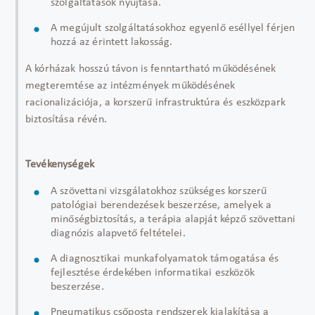
szolgáltatások nyújtása.
A megújult szolgáltatásokhoz egyenlő eséllyel férjen
hozzá az érintett lakosság.
A kórházak hosszú távon is fenntartható működésének
megteremtése az intézmények működésének
racionalizációja, a korszerű infrastruktúra és eszközpark
biztosítása révén.
Tevékenységek
A szövettani vizsgálatokhoz szükséges korszerű
patológiai berendezések beszerzése, amelyek a
minőségbiztosítás, a terápia alapját képző szövettani
diagnózis alapvető feltételei.
A diagnosztikai munkafolyamatok támogatása és
fejlesztése érdekében informatikai eszközök
beszerzése.
Pneumatikus csőposta rendszerek kialakítása a