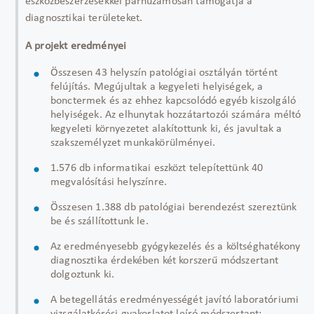
eszközbeszerzésekkel párhuzamosan támogatja a
diagnosztikai területeket.
A projekt eredményei
Összesen 43 helyszín patológiai osztályán történt
felújítás. Megújultak a kegyeleti helyiségek, a
bonctermek és az ehhez kapcsolódó egyéb kiszolgáló
helyiségek. Az elhunytak hozzátartozói számára méltó
kegyeleti környezetet alakítottunk ki, és javultak a
szakszemélyzet munkakörülményei.
1.576 db informatikai eszközt telepítettünk 40
megvalósítási helyszínre.
Összesen 1.388 db patológiai berendezést szereztünk
be és szállítottunk le.
Az eredményesebb gyógykezelés és a költséghatékony
diagnosztika érdekében két korszerű módszertant
dolgoztunk ki.
A betegellátás eredményességét javító laboratóriumi