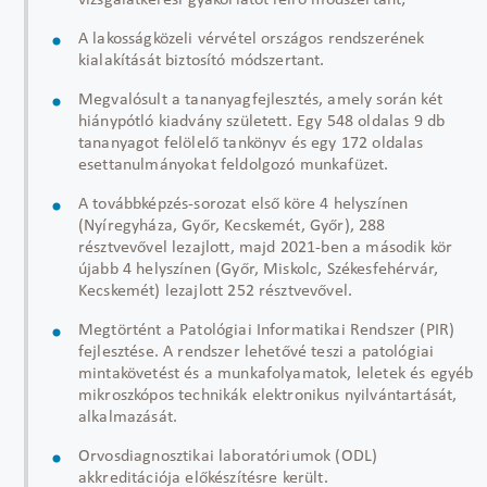
vizsgálatkérési gyakorlatot leíró módszertant;
A lakosságközeli vérvétel országos rendszerének
kialakítását biztosító módszertant.
Megvalósult a tananyagfejlesztés, amely során két
hiánypótló kiadvány született. Egy 548 oldalas 9 db
tananyagot felölelő tankönyv és egy 172 oldalas
esettanulmányokat feldolgozó munkafüzet.
A továbbképzés-sorozat első köre 4 helyszínen
(Nyíregyháza, Győr, Kecskemét, Győr), 288
résztvevővel lezajlott, majd 2021-ben a második kör
újabb 4 helyszínen (Győr, Miskolc, Székesfehérvár,
Kecskemét) lezajlott 252 résztvevővel.
Megtörtént a Patológiai Informatikai Rendszer (PIR)
fejlesztése. A rendszer lehetővé teszi a patológiai
mintakövetést és a munkafolyamatok, leletek és egyéb
mikroszkópos technikák elektronikus nyilvántartását,
alkalmazását.
Orvosdiagnosztikai laboratóriumok (ODL)
akkreditációja előkészítésre került.