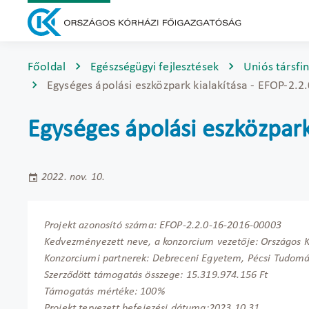
Főoldal
Egészségügyi fejlesztések
Uniós társfi
Egységes ápolási eszközpark kialakítása - EFOP-2.
Egységes ápolási eszközpark
2022. nov. 10.
Projekt azonosító száma: EFOP-2.2.0-16-2016-00003
Kedvezményezett neve, a konzorcium vezetője: Országos K
Konzorciumi partnerek: Debreceni Egyetem, Pécsi Tudo
Szerződött támogatás összege: 15.319.974.156 Ft
Támogatás mértéke: 100%
Projekt tervezett befejezési dátuma:2023.10.31.