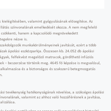
ek kielégítésében, valamint gyógyulásának elősegítése. Az
 ellátás színvonalának emelkedését okozza. A nem megfelelő
 csökkenti, hanem a kapcsolódó megnövekedett
etegekre nézve is.
 szakdolgozók munkakörülményeinek javítását, ezért a több
házak ápolási eszközparkja. Összesen kb. 24.052 db ápolási
gágyak, felfekvést megelőző matracok, gördíthető infúziós
yek − beszerzése történik meg. 4645 fő képzése is megvalósul,
 alkalmazása és a biztonságos és szakszerű betegmozgatás
n.
lási tevékenység hatékonyságának növelése, a szükséges ápolási
zínvonalának, valamint az ahhoz való hozzáférésnek a javítása,
lizálása.