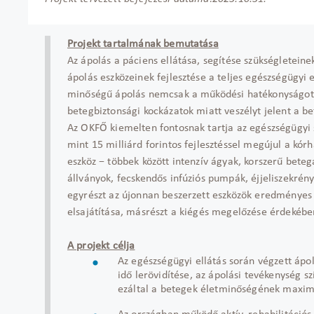
Projekt tartalmának bemutatása
Az ápolás a páciens ellátása, segítése szükségletein
ápolás eszközeinek fejlesztése a teljes egészségügyi
minőségű ápolás nemcsak a működési hatékonyságot
betegbiztonsági kockázatok miatt veszélyt jelent a b
Az OKFŐ kiemelten fontosnak tartja az egészségügyi
mint 15 milliárd forintos fejlesztéssel megújul a kór
eszköz − többek között intenzív ágyak, korszerű bete
állványok, fecskendős infúziós pumpák, éjjeliszekrén
egyrészt az újonnan beszerzett eszközök eredményes
elsajátítása, másrészt a kiégés megelőzése érdekébe
A projekt célja
Az egészségügyi ellátás során végzett ápo
idő lerövidítése, az ápolási tevékenység s
ezáltal a betegek életminőségének maxima