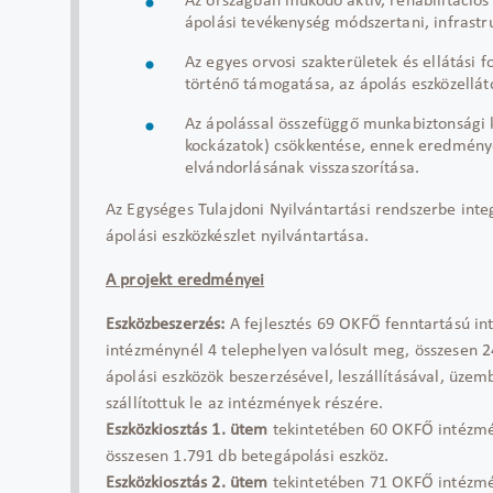
Az országban működő aktív, rehabilitációs 
ápolási tevékenység módszertani, infrastr
Az egyes orvosi szakterületek és ellátási 
történő támogatása, az ápolás eszközellát
Az ápolással összefüggő munkabiztonsági ko
kockázatok) csökkentése, ennek eredménye
elvándorlásának visszaszorítása.
Az Egységes Tulajdoni Nyilvántartási rendszerbe inte
ápolási eszközkészlet nyilvántartása.
A projekt eredményei
Eszközbeszerzés:
A fejlesztés 69 OKFŐ fenntartású in
intézménynél 4 telephelyen valósult meg, összesen 2
ápolási eszközök beszerzésével, leszállításával, üze
szállítottuk le az intézmények részére.
Eszközkiosztás 1. ütem
tekintetében 60 OKFŐ intézmény
összesen 1.791 db betegápolási eszköz.
Eszközkiosztás 2. ütem
tekintetében 71 OKFŐ intézmény