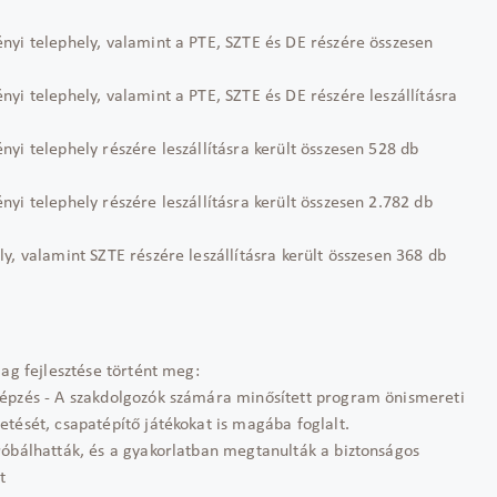
yi telephely, valamint a PTE, SZTE és DE részére összesen
i telephely, valamint a PTE, SZTE és DE részére leszállításra
i telephely részére leszállításra került összesen 528 db
i telephely részére leszállításra került összesen 2.782 db
, valamint SZTE részére leszállításra került összesen 368 db
mag fejlesztése történt meg:
képzés - A szakdolgozók számára minősített program önismereti
tését, csapatépítő játékokat is magába foglalt.
róbálhatták, és a gyakorlatban megtanulták a biztonságos
t