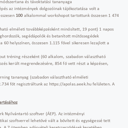
 módszertana és távoktatási tananyaga
épés az intézmények dolgozóinak tájékoztatása volt a
 összesen
100
alkalommal workshopot tartottunk összesen 1 474
ható elméleti továbbképzésként minősített, 19 pont) 1 napos
teghordozók, segédápolók és betanított műtőssegédek
a 60 helyszínen, összesen 1.115 fővel sikeresen lezajlott a
ut tréning részeként (60 alkalom, szabadon választható
pzés került megrendezésére, 854 fő vett részt a képzésen,
rning tananyag (szabadon választható elméleti
734 főt regisztráltunk az https://apolas.aeek.hu felületen. A
tartásához
ark Nyilvántartó szoftver (ÁEP). Az intézményi
kai szoftverrel lehetővé vált a bővített és egységessé tett
se. A 7 ütemben adásvételi keretszerződések keretében