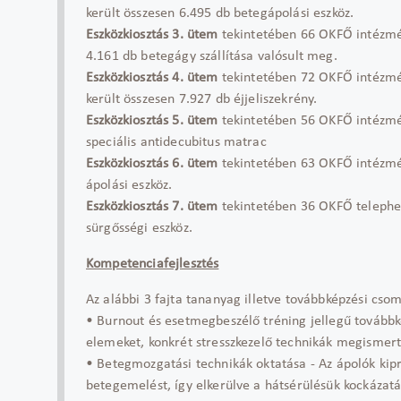
került összesen 6.495 db betegápolási eszköz.
Eszközkiosztás 3. ütem
tekintetében 66 OKFŐ intézmén
4.161 db betegágy szállítása valósult meg.
Eszközkiosztás 4. ütem
tekintetében 72 OKFŐ intézmény
került összesen 7.927 db éjjeliszekrény.
Eszközkiosztás 5. ütem
tekintetében 56 OKFŐ intézmény
speciális antidecubitus matrac
Eszközkiosztás 6. ütem
tekintetében 63 OKFŐ intézmény
ápolási eszköz.
Eszközkiosztás 7. ütem
tekintetében 36 OKFŐ telephely
sürgősségi eszköz.
Kompetenciafejlesztés
Az alábbi 3 fajta tananyag illetve továbbképzési cso
• Burnout és esetmegbeszélő tréning jellegű tovább
elemeket, konkrét stresszkezelő technikák megismerte
• Betegmozgatási technikák oktatása - Az ápolók kip
betegemelést, így elkerülve a hátsérülésük kockázatá