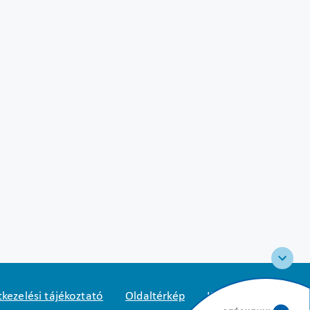
kezelési tájékoztató
Oldaltérkép
Közadatkereső