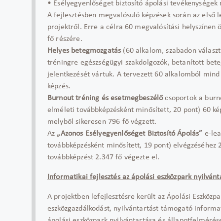
• Esélyegyenlőséget biztosító ápolási tevékenységek
A fejlesztésben megvalósuló képzések során az első l
projektről. Erre a célra 60 megvalósítási helyszínen
fő részére.
Helyes betegmozgatás
(60 alkalom, szabadon választ
tréningre egészségügyi szakdolgozók, betanított be
jelentkezését vártuk. A tervezett 60 alkalomból mind 
képzés.
Burnout tréning és esetmegbeszélő
csoportok a burno
elméleti továbbképzésként minősített, 20 pont) 60 ké
melyből sikeresen 796 fő végzett.
Az
„Azonos Esélyegyenlőséget Biztosító Ápolás”
e-lea
továbbképzésként minősített, 19 pont) elvégzéséhez 2.
továbbképzést 2.347 fő végezte el.
Informatikai fejlesztés az ápolási eszközpark nyilván
A projektben lefejlesztésre került az Ápolási Eszközp
eszközgazdálkodást, nyilvántartást támogató informati
ápolási eszközpark nyilvántartása és állapotfelméré