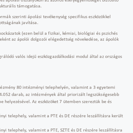
és ápolási osztályokon az azonos esélyegyenlőséget biztosító
ukturális támogatása.
formák szerinti ápolási tevékenység specifikus eszközökkel
ottságának javítása.
ckázatok (ezen belül a fizikai, kémiai, biológiai és pszichés
ként az ápolói dolgozói elégedettség növekedése, az ápolók
grálódó valós idejű eszközgazdálkodási modul által az országos
tézmény 80 intézményi telephelyén, valamint a 3 egyetemi
4.052 darab, az intézmények által priorizált legszükségesebb
mbe helyezésével. Az eszközöket 7 ütemben szereztük be és
i telephely, valamint a PTE és DE részére leszállításra került
i telephely, valamint a PTE, SZTE és DE részére leszállításra