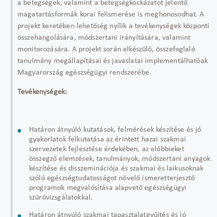
a betegségek, valamint a betegségkockázatot jelentő
magatartásformák korai felismerése is meghonosodhat. A
projekt keretében lehetőség nyílik a tevékenységek központi
összehangolására, módszertani irányítására, valamint
monitorozására. A projekt során elkészülő, összefoglaló
tanulmány megállapításai és javaslatai implementálhatóak
Magyarország egészségügyi rendszerébe.
Tevékenységek:
Határon átnyúló kutatások, felmérések készítése és jó
gyakorlatok felkutatása az érintett hazai szakmai
szervezetek fejlesztése érdekében, az előbbieket
összegző elemzések, tanulmányok, módszertani anyagok
készítése és disszeminációja és szakmai és laikusoknak
szóló egészségtudatosságot növelő ismeretterjesztő
programok megvalósítása alapvető egészségügyi
szűrővizsgálatokkal.
Határon átnyúló szakmai tapasztalatgyűjtés és jó