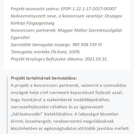
Projekt azonosító száma: EFOP-1.12.1-17-2017-00007
Kedvezményezett neve, a konzorcium vezetője: Országos
Kórházi Főigazgatóság
Konzorciumi partnerek: Magyar Máltai Szeretetszolgálat
Egyesület
Szerződött támogatás összege: 985 908 539 Ft
Támogatás mértéke (%-ban): 100%
Projekt tényleges befejezési dátuma: 2021.03.31.
Projekt tartalmának bemutatása:
A projekt a konzorciumi partnerek, valamint a szomszédos
országok helyi civil szervezeti kapacitásait fejleszti azzal,
hogy hozzájárul a szakemberek továbbképzéséhez,
szervezetfejlesztési célokhoz és az úgynevezett
„hálózatosodás” kialakításához. A lakosságot közvetlen
érintő, összehangolt, rendszerszintű megoldásoknak
köszönhetően az egészségtudatos attitűdök javulása mellett