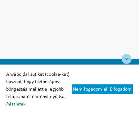
A weboldal sütiket (cookie-kat)
használ, hogy biztonságos
böngészés mellett a legjobb
Nem fogadom el
Elfogadom
Felhasználási feltételek
felhasználói élményt nyújtsa.
Cookie nyilatkozat
Részletek
Adatkezelési tájékoztató
Oldaltérkép