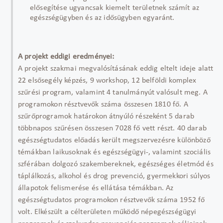
elősegítése ugyancsak kiemelt területnek számít az
egészségügyben és az idősügyben egyaránt.
A projekt eddigi eredményei:
A projekt szakmai megvalósításának eddig eltelt ideje alatt
22 elsősegély képzés, 9 workshop, 12 belföldi komplex
szűrési program, valamint 4 tanulmányút valósult meg. A
programokon résztvevők száma összesen 1810 fő. A
szűrőprogramok határokon átnyúló részeként 5 darab
többnapos szűrésen összesen 7028 fő vett részt. 40 darab
egészségtudatos előadás került megszervezésre különböző
témákban laikusoknak és egészségügyi-, valamint szociális
szférában dolgozó szakembereknek, egészséges életmód és
táplálkozás, alkohol és drog prevenció, gyermekkori súlyos
állapotok felismerése és ellátása témákban. Az
egészségtudatos programokon résztvevők száma 1952 fő
volt. Elkészült a célterületen működő népegészségügyi