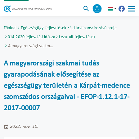
Főoldal
Egészségügyi fejlesztések
Uniós társfinanszírozású projektek
2014-2020 fejlesztési időszak
Lezárult fejlesztések
A magyarországi szakmai tudás gyarapodásának elősegítése az egészségügy területén a Kárpát-medence szomszédos országaival - EFOP-1.12.1-17-2017-00007
A magyarországi szakmai tudás
gyarapodásának elősegítése az
egészségügy területén a Kárpát-medence
szomszédos országaival - EFOP-1.12.1-17-
2017-00007
2022. nov. 10.