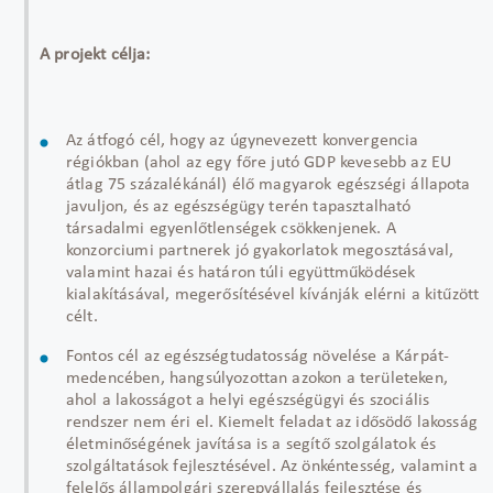
A projekt célja:
Az átfogó cél, hogy az úgynevezett konvergencia
régiókban (ahol az egy főre jutó GDP kevesebb az EU
átlag 75 százalékánál) élő magyarok egészségi állapota
javuljon, és az egészségügy terén tapasztalható
társadalmi egyenlőtlenségek csökkenjenek. A
konzorciumi partnerek jó gyakorlatok megosztásával,
valamint hazai és határon túli együttműködések
kialakításával, megerősítésével kívánják elérni a kitűzött
célt.
Fontos cél az egészségtudatosság növelése a Kárpát-
medencében, hangsúlyozottan azokon a területeken,
ahol a lakosságot a helyi egészségügyi és szociális
rendszer nem éri el. Kiemelt feladat az idősödő lakosság
életminőségének javítása is a segítő szolgálatok és
szolgáltatások fejlesztésével. Az önkéntesség, valamint a
felelős állampolgári szerepvállalás fejlesztése és