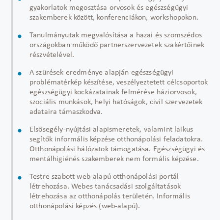
gyakorlatok megosztása orvosok és egészségügyi
szakemberek között, konferenciákon, workshopokon.
Tanulmányutak megvalósítása a hazai és szomszédos
országokban működő partnerszervezetek szakértőinek
részvételével.
A szűrések eredménye alapján egészségügyi
problématérkép készítése, veszélyeztetett célcsoportok
egészségügyi kockázatainak felmérése háziorvosok,
szociális munkások, helyi hatóságok, civil szervezetek
adataira támaszkodva.
Elsősegély-nyújtási alapismeretek, valamint laikus
segítők informális képzése otthonápolási feladatokra.
Otthonápolási hálózatok támogatása. Egészségügyi és
mentálhigiénés szakemberek nem formális képzése.
Testre szabott web-alapú otthonápolási portál
létrehozása. Webes tanácsadási szolgáltatások
létrehozása az otthonápolás területén. Informális
otthonápolási képzés (web-alapú).