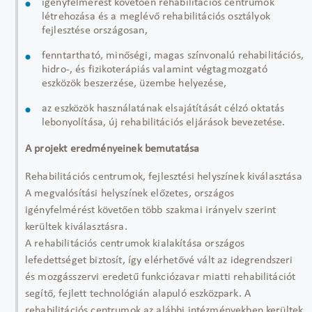
igényfelmérést követően rehabilitációs centrumok
létrehozása és a meglévő rehabilitációs osztályok
fejlesztése országosan,
fenntartható, minőségi, magas színvonalú rehabilitációs,
hidro-, és fizikoterápiás valamint végtagmozgató
eszközök beszerzése, üzembe helyezése,
az eszközök használatának elsajátítását célzó oktatás
lebonyolítása, új rehabilitációs eljárások bevezetése.
A projekt eredményeinek bemutatása
Rehabilitációs centrumok, fejlesztési helyszínek kiválasztása
A megvalósítási helyszínek előzetes, országos
igényfelmérést követően több szakmai irányelv szerint
kerültek kiválasztásra.
A rehabilitációs centrumok kialakítása országos
lefedettséget biztosít, így elérhetővé vált az idegrendszeri
és mozgásszervi eredetű funkciózavar miatti rehabilitációt
segítő, fejlett technológián alapuló eszközpark. A
rehabilitációs centrumok az alábbi intézményekben kerültek