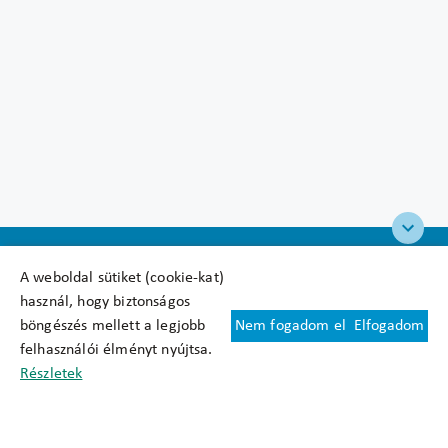
A weboldal sütiket (cookie-kat)
használ, hogy biztonságos
böngészés mellett a legjobb
Nem fogadom el
Elfogadom
Felhasználási feltételek
felhasználói élményt nyújtsa.
Cookie nyilatkozat
Részletek
Adatkezelési tájékoztató