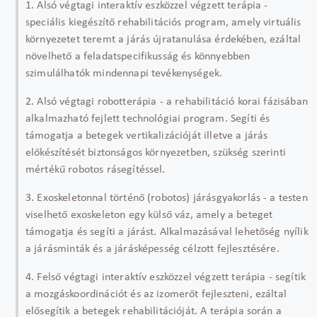
1. Alsó végtagi interaktív eszközzel végzett terápia -
speciális kiegészítő rehabilitációs program, amely virtuális
környezetet teremt a járás újratanulása érdekében, ezáltal
növelhető a feladatspecifikusság és könnyebben
szimulálhatók mindennapi tevékenységek.
2. Alsó végtagi robotterápia - a rehabilitáció korai fázisában
alkalmazható fejlett technológiai program. Segíti és
támogatja a betegek vertikalizációját illetve a járás
előkészítését biztonságos környezetben, szükség szerinti
mértékű robotos rásegítéssel.
3. Exoskeletonnal történő (robotos) járásgyakorlás - a testen
viselhető exoskeleton egy külső váz, amely a beteget
támogatja és segíti a járást. Alkalmazásával lehetőség nyílik
a járásminták és a járásképesség célzott fejlesztésére.
4. Felső végtagi interaktív eszközzel végzett terápia - segítik
a mozgáskoordinációt és az izomerőt fejleszteni, ezáltal
elősegítik a betegek rehabilitációját. A terápia során a