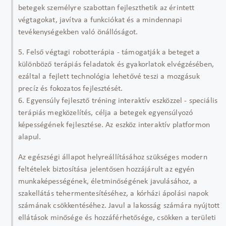
betegek személyre szabottan fejleszthetik az érintett
végtagokat, javítva a funkciókat és a mindennapi
tevékenységekben való önállóságot.
5. Felső végtagi robotterápia - támogatják a beteget a
különböző terápiás feladatok és gyakorlatok elvégzésében,
ezáltal a fejlett technológia lehetővé teszi a mozgásuk
precíz és fokozatos fejlesztését.
6. Egyensúly fejlesztő tréning interaktív eszközzel - speciális
terápiás megközelítés, célja a betegek egyensúlyozó
képességének fejlesztése. Az eszköz interaktív platformon
alapul.
Az egészségi állapot helyreállításához szükséges modern
feltételek biztosítása jelentősen hozzájárult az egyén
munkaképességének, életminőségének javulásához, a
szakellátás tehermentesítéséhez, a kórházi ápolási napok
számának csökkentéséhez. Javul a lakosság számára nyújtott
ellátások minősége és hozzáférhetősége, csökken a területi