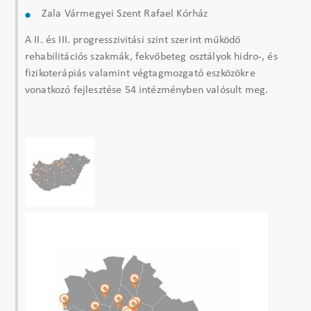
Zala Vármegyei Szent Rafael Kórház
A II. és III. progresszivitási szint szerint működő
rehabilitációs szakmák, fekvőbeteg osztályok hidro-, és
fizikoterápiás valamint végtagmozgató eszközökre
vonatkozó fejlesztése 54 intézményben valósult meg.