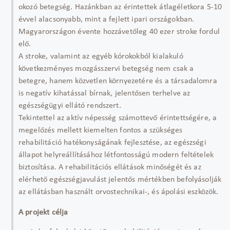
okozó betegség. Hazánkban az érintettek átlagéletkora 5-10
évvel alacsonyabb, mint a fejlett ipari országokban.
Magyarországon évente hozzávetőleg 40 ezer stroke fordul
elő.
A stroke, valamint az egyéb kórokokból kialakuló
következményes mozgásszervi betegség nem csak a
betegre, hanem közvetlen környezetére és a társadalomra
is negatív kihatással bírnak, jelentősen terhelve az
egészségügyi ellátó rendszert.
Tekintettel az aktív népesség számottevő érintettségére, a
megelőzés mellett kiemelten fontos a szükséges
rehabilitáció hatékonyságának fejlesztése, az egészségi
állapot helyreállításához létfontosságú modern feltételek
biztosítása. A rehabilitációs ellátások minőségét és az
elérhető egészségjavulást jelentős mértékben befolyásolják
az ellátásban használt orvostechnikai-, és ápolási eszközök.
A projekt célja