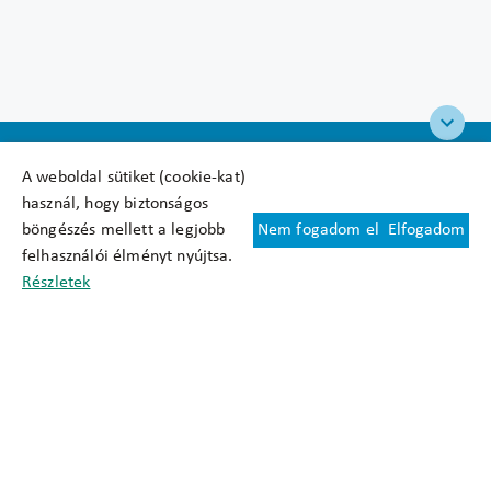
A weboldal sütiket (cookie-kat)
használ, hogy biztonságos
böngészés mellett a legjobb
Nem fogadom el
Elfogadom
Felhasználási feltételek
felhasználói élményt nyújtsa.
Cookie nyilatkozat
Részletek
Adatkezelési tájékoztató
Oldaltérkép
Közadatkereső