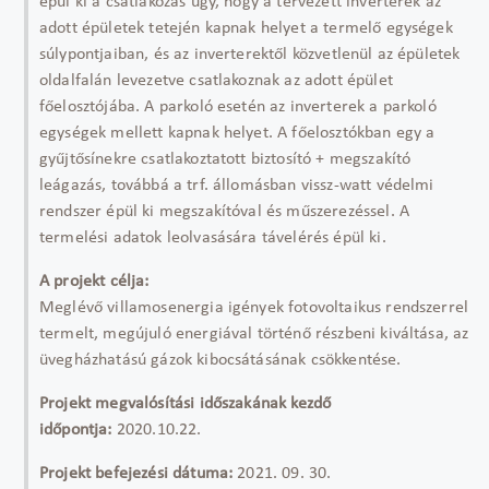
épül ki a csatlakozás úgy, hogy a tervezett inverterek az
adott épületek tetején kapnak helyet a termelő egységek
súlypontjaiban, és az inverterektől közvetlenül az épületek
oldalfalán levezetve csatlakoznak az adott épület
főelosztójába. A parkoló esetén az inverterek a parkoló
egységek mellett kapnak helyet. A főelosztókban egy a
gyűjtősínekre csatlakoztatott biztosító + megszakító
leágazás, továbbá a trf. állomásban vissz-watt védelmi
rendszer épül ki megszakítóval és műszerezéssel. A
termelési adatok leolvasására távelérés épül ki.
A projekt célja:
Meglévő villamosenergia igények fotovoltaikus rendszerrel
termelt, megújuló energiával történő részbeni kiváltása, az
üvegházhatású gázok kibocsátásának csökkentése.
Projekt megvalósítási időszakának kezdő
időpontja:
2020.10.22.
Projekt befejezési dátuma:
2021. 09. 30.