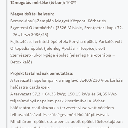
Támogatás mértéke (%-ban):
100%
Megvalósítási helyszín:
Borsod-Abaúj-Zemplén Megyei Központi Kórház és
Egyetemi Oktatókórház (3526 Miskolc, Szentpéteri kapu 72.
- 76., hrsz: 3086/25)
Fejlesztéssel érintett épületek: Konyha épület, Parkoló, volt
Ortopédia épület (jelenleg Ápolási - Hospice), volt
Szemészet-Fül-orr-gége épület (jelenleg Fizikoterápia –
Detoxikáló)
Projekt tartalmának bemutatása:
A tervezett napelempark a meglévő 3x400/230 V-os kórházi
hálózatra csatlakozik.
A tervezett 57,2 + 64,35 kWp; 150,15 kWp és 64,35 kWp
teljesítményű napelem park kiserőművei a kórház
hálózatára csatlakoznak a tervezett vissz-watt védelem
felhasználásával és szükséges mértékű átépítésével.
Mindhárom épület esetében az adott épület főelosztójában