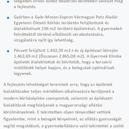
Szegeden orvosi eszköz beszerzés keretében valósult meg
a fejlesztés.
Győrben a Győr-Moson-Sopron Vármegyei Petz Aladár
Egyetemi Oktató Kórház területén felújítottunk és
átalakítottunk 196 m2 területű épületrészt. A gyermekek
felnőttektől történő elkülönült várakoztatására,
vizsgálatára nyílt így lehetőség.
Pécsett felújított 1.402,39 m2-t és új építéssel létrejön
1.462,69 m2 (Összesen 2.865,08 m2). A Gyermek Klinika
épületét átalakítottuk és bővítetük, hogy a korszerű
műtőblokk helyet kapjon, és a betegutak optimálisak
legyenek.
A fejlesztés lehetőséget teremtett arra, hogy az épületek
kialakításakor teljes mértékben alkalmazásra kerüljenek a
modern kórházépítési szempontok, valamint az építészeti
kialakítások megfeleljenek a magyarországi ellátási
körülményeknek. E tekintetben olyan tényezőket vettünk
figyelembe, mint a betegek kényelmét, az ellátás gyorsaságát
segítő megoldások, a gyermekellátásra való tekintettel a szülői