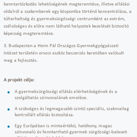
benntartózkodás lehetőségének megteremtése, illetve ellátási
oldalról a szakemberek egy központba történő koncentrálása, a
túlterheltség és gyermeksürgősségi centrumként az extrém,
szélsőséges és előre nem látható helyzetek kezelését biztosító
képesség megteremtése.
3. Budapesten a Heim Pál Országos Gyermekgyógyászati
Intézet területén orvosi eszköz beszerzés keretében valósult
meg a fejlesztés.
A projekt célja:
A gyermeksürgősségi ellátás elérhetőségének és a
szolgáltatás színvonalának emelése.
A szükséges és legmagasabb szintű speciális, szakmailag
kontrollált ellátás biztosítása.
Egy Európában is mintaértékű, hatékony, magas
színvonalú és fenntartható gyermek sürgősségi-baleseti