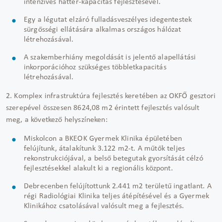
intenzíves háttér-kapacitás fejlesztésével.
Egy a légutat elzáró fulladásveszélyes idegentestek
sürgősségi ellátására alkalmas országos hálózat
létrehozásával.
A szakemberhiány megoldását is jelentő alapellátási
inkorporációhoz szükséges többletkapacitás
létrehozásával.
2. Komplex infrastruktúra fejlesztés keretében az OKFŐ gesztori
szerepével összesen 8624,08 m2 érintett fejlesztés valósult
meg, a következő helyszíneken:
Miskolcon a BKEOK Gyermek Klinika épületében
felújítunk, átalakítunk 3.122 m2-t. A műtők teljes
rekonstrukciójával, a belső betegutak gyorsítását célzó
fejlesztésekkel alakult ki a regionális központ.
Debrecenben felújítottunk 2.441 m2 területű ingatlant. A
régi Radiológiai Klinika teljes átépítésével és a Gyermek
Klinikához csatolásával valósult meg a fejlesztés.