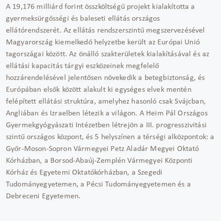
A 19,176 milliárd forint összköltségű projekt kialakította a
gyermeksürgősségi és baleseti ellátás országos
ellátórendszerét. Az ellátás rendszerszintű megszervezésével
Magyarország kiemelkedő helyzetbe került az Európai Unió
tagországai között. Az önálló szakterületek kialakításával és az
ellátási kapacitás tárgyi eszközeinek megfelelő
hozzárendelésével jelentősen növekedik a betegbiztonság, és
Európában elsők között alakult ki egységes elvek mentén
felépített ellátási struktúra, amelyhez hasonló csak Svájcban,
Angliában és Izraelben létezik a világon. A Heim Pál Országos
Gyermekgyógyászati Intézetben létrejön a III. progresszivitási
szintű országos központ, és 5 helyszínen a térségi alközpontok: a
Győr-Moson-Sopron Vármegyei Petz Aladár Megyei Oktató
Kórházban, a Borsod-Abaúj-Zemplén Vármegyei Központi
Kórház és Egyetemi Oktatókórházban, a Szegedi
Tudományegyetemen, a Pécsi Tudományegyetemen és a
Debreceni Egyetemen.