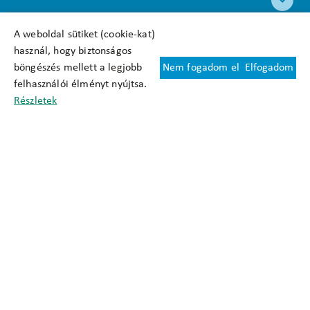
A weboldal sütiket (cookie-kat)
használ, hogy biztonságos
böngészés mellett a legjobb
Nem fogadom el
Elfogadom
Felhasználási feltételek
felhasználói élményt nyújtsa.
Cookie nyilatkozat
Részletek
Adatkezelési tájékoztató
Oldaltérkép
Közadatkereső
Akadálymentesítési nyilatkozat
Impresszum
okfo@okfo.gov.hu