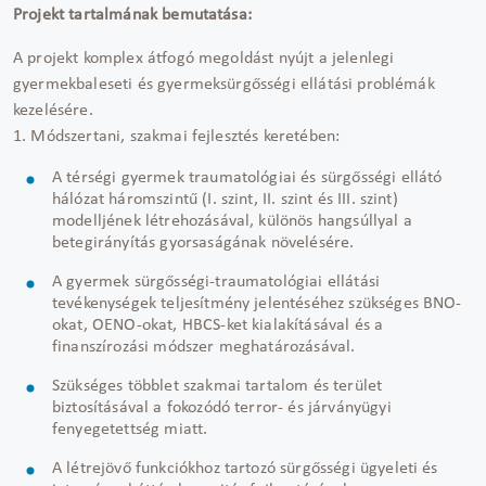
Projekt tartalmának bemutatása:
A projekt komplex átfogó megoldást nyújt a jelenlegi
gyermekbaleseti és gyermeksürgősségi ellátási problémák
kezelésére.
1. Módszertani, szakmai fejlesztés keretében:
A térségi gyermek traumatológiai és sürgősségi ellátó
hálózat háromszintű (I. szint, II. szint és III. szint)
modelljének létrehozásával, különös hangsúllyal a
betegirányítás gyorsaságának növelésére.
A gyermek sürgősségi-traumatológiai ellátási
tevékenységek teljesítmény jelentéséhez szükséges BNO-
okat, OENO-okat, HBCS-ket kialakításával és a
finanszírozási módszer meghatározásával.
Szükséges többlet szakmai tartalom és terület
biztosításával a fokozódó terror- és járványügyi
fenyegetettség miatt.
A létrejövő funkciókhoz tartozó sürgősségi ügyeleti és