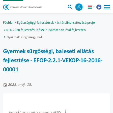
Főoldal
Egészségügyi fejlesztések
Uniós társfinanszírozású projektek
2014-2020 fejlesztési időszak
Folyamatban lévő fejlesztések
Gyermek sürgősségi, baleseti ellátás fejlesztése - EFOP-2.2.1-VEKOP-16-2016-00001
Gyermek sürgősségi, baleseti ellátás
fejlesztése - EFOP-2.2.1-VEKOP-16-2016-
00001
2023. máj. 15.
Projekt azonosító száma: EFOP-