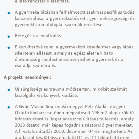
ellátó rendszer kialakítása.
A gyermekellátásban felhalmozott szakmaspecifikus tudás
koncentrálása, a gyermeksebészeti, gyermeksürgősségi és
gyermektraumatológiai szakmák erősítése.
Betegút-racionalizálás.
Elkerülhetővé tenni a gyermekkori késedelmes vagy hibás,
sikertelen ellátást, amely az egész életre kiható
életminőség romlást eredményezhet a gyermek és a
családja számára is.
A projekt eredményei:
Új sürgősségi és trauma módszertan, mindkét szakmát
kiszolgáló kézikönyvek kiadása;
A Győr-Moson-Sopron Vármegyei Petz Aladár megyei
Oktató Kórház esetében megvalósult 196 m2 alapterületű
infrastrukturális (ingatlanrész felújítása) fejlesztés, amely
2018 őszétől már képes fogadni a rászoruló gyermekeket.
A hivatalos átadás 2018. december 04-én megtörtént. Az
átadásról készült összefoglaló ITT és ITT tekinthető meg.