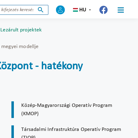
HU
Lezárult projektek
n megyei modellje
Központ - hatékony
Közép-Magyarországi Operatív Program
(KMOP)
Társadalmi Infrastruktúra Operatív Program
(TIOP)