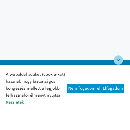
A weboldal sütiket (cookie-kat)
használ, hogy biztonságos
böngészés mellett a legjobb
Nem fogadom el
Elfogadom
Felhasználási feltételek
felhasználói élményt nyújtsa.
Cookie nyilatkozat
Részletek
Adatkezelési tájékoztató
Oldaltérkép