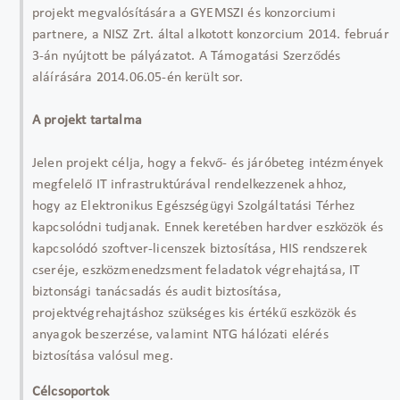
projekt megvalósítására a GYEMSZI és konzorciumi
partnere, a NISZ Zrt. által alkotott konzorcium 2014. február
3-án nyújtott be pályázatot. A Támogatási Szerződés
aláírására 2014.06.05-én került sor.
A projekt tartalma
Jelen projekt célja, hogy a fekvő- és járóbeteg intézmények
megfelelő IT infrastruktúrával rendelkezzenek ahhoz,
hogy az Elektronikus Egészségügyi Szolgáltatási Térhez
kapcsolódni tudjanak. Ennek keretében hardver eszközök és
kapcsolódó szoftver-licenszek biztosítása, HIS rendszerek
cseréje, eszközmenedzsment feladatok végrehajtása, IT
biztonsági tanácsadás és audit biztosítása,
projektvégrehajtáshoz szükséges kis értékű eszközök és
anyagok beszerzése, valamint NTG hálózati elérés
biztosítása valósul meg.
Célcsoportok