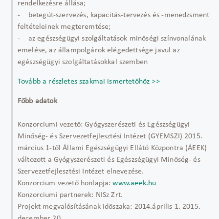
rendelkezésre állása;
- betegút-szervezés, kapacitás-tervezés és -menedzsment
feltételeinek megteremtése;
- az egészségügyi szolgáltatások minőségi színvonalának
emelése, az állampolgárok elégedettsége javul az
egészségügyi szolgáltatásokkal szemben
Tovább a részletes szakmai ismertetőhöz >>
Főbb adatok
Konzorciumi vezető: Gyógyszerészeti és Egészségügyi
Minőség- és Szervezetfejlesztési Intézet (GYEMSZI) 2015.
március 1-től Állami Egészségügyi Ellátó Központra (ÁEEK)
változott a Gyógyszerészeti és Egészségügyi Minőség- és
Szervezetfejlesztési Intézet elnevezése.
Konzorcium vezető honlapja:
www.aeek.hu
Konzorciumi partnerek: NISz Zrt.
Projekt megvalósításának időszaka: 2014.április 1.-2015.
december 20.