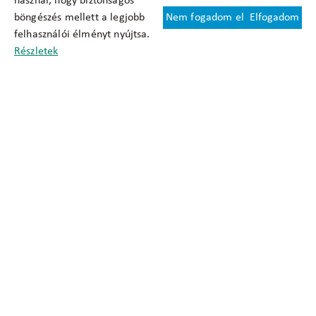
használ, hogy biztonságos
böngészés mellett a legjobb
Nem fogadom el
Elfogadom
Felhasználási feltételek
felhasználói élményt nyújtsa.
Cookie nyilatkozat
Részletek
Adatkezelési tájékoztató
Oldaltérkép
Közadatkereső
Akadálymentesítési nyilatkozat
Impresszum
okfo@okfo.gov.hu
+361 356 1522