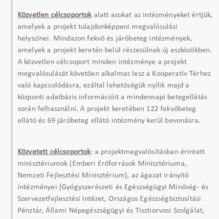
Közvetlen célcsoportok
alatt azokat az intézményeket értjük,
amelyek a projekt tulajdonképpeni megvalósulási
helyszínei. Mindazon fekvő és járóbeteg intézmények,
amelyek a projekt keretén belül részesülnek új eszközökben.
A közvetlen célcsoport minden intézménye a projekt
megvalósulását követően alkalmas lesz a Kooperatív Térhez
való kapcsolódásra, ezáltal lehetőségük nyílik majd a
központi adatbázis információit a mindennapi betegellátás
során felhasználni. A projekt keretében 122 fekvőbeteg
ellátó és 69 járóbeteg ellátó intézmény kerül bevonásra.
Közvetett célcsoportok
: a projektmegvalósításban érintett
minisztériumok (Emberi Erőforrások Minisztériuma,
Nemzeti Fejlesztési Minisztérium), az ágazat irányító
intézményei (Gyógyszerészeti és Egészségügyi Minőség- és
Szervezetfejlesztési Intézet, Országos Egészségbiztosítási
Pénztár, Állami Népegészségügyi és Tisztiorvosi Szolgálat,