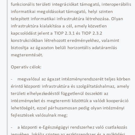
funkcionális területi integrációkat támogató, interoperábilis
informatikai megoldásokat támogató, helyi szinten
telepített informatikai infrastruktúra létrehozása. Olyan
infrastruktúra kialakítása a cél, amely közvetlen
kapcsolódást jelent a TIOP 2.3.1 és TIOP 2.3.2
konstrukciókban létrehozott eredményekhez, valamint
biztosítja az ágazaton belüli horizontális adatáramlás
megteremtését.
Operatív célok:
- megvalósul az ágazat intézményrendszerét teljes körben
érintő központi infrastruktúra és szolgáltatáshalmaz, amely
területi elhelyezkedéstől függetlenül összeköti az
intézményeket és megteremti közöttük a valódi kooperáció
lehetőségét, ezzel párhuzamosan pedig olyan intézményi
fejlesztések valósulnak meg;
- a központi e-Egészségügyi rendszerhez való csatlakozás
jegyében, lokális szinten az eszközrendszer és a működési