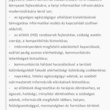
környezet fejlesztésére, a helyi informatikai infrastruktúra
modernizálására kerül sor;
- az egységes egészségügyi alhálózat kialakításának
támogatása informatikai eszköz és kapcsolódó szoftver
oldalról;
- az ellátói (HIS) rendszerek fejlesztése, szükség esetén
cseréje, a kompatibilitás biztosítása;
- intézményenként megfelelő adatátviteli kapacitások,
ezáltal pedig azonos elérhetőségi, kommunikációs
lehetőségek biztosítása;
- kommunikációs hálózat használatával a területi
különbségekből fakadó elérhetőségi különbség csökkentése;
- naprakész, hiteles egészségügyi adatok, az ezekből
származtatott információk elérésének biztosítása;
- az ellátások diagnosztikai és terápiás döntéseihez, az
ágazati, hatósági, irányítási döntésekhez a szükséges
adatok, információk megfelelő időben, helyen,
feldolgozottsággal, mennyiségben és formában történő