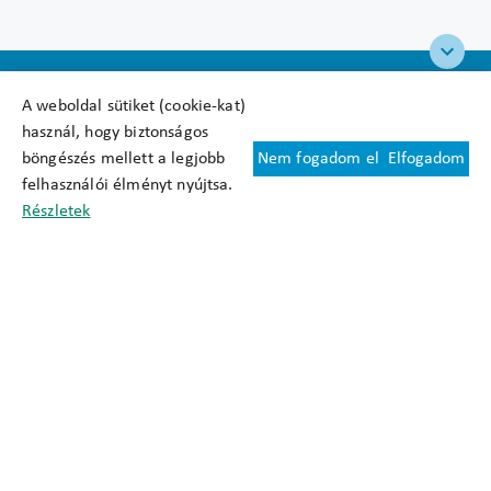
A weboldal sütiket (cookie-kat)
használ, hogy biztonságos
böngészés mellett a legjobb
Nem fogadom el
Elfogadom
Felhasználási feltételek
felhasználói élményt nyújtsa.
Cookie nyilatkozat
Részletek
Adatkezelési tájékoztató
Oldaltérkép
Közadatkereső
Akadálymentesítési nyilatkozat
Impresszum