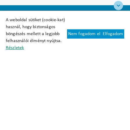
A weboldal sütiket (cookie-kat)
használ, hogy biztonságos
böngészés mellett a legjobb
Nem fogadom el
Elfogadom
Felhasználási feltételek
felhasználói élményt nyújtsa.
Cookie nyilatkozat
Részletek
Adatkezelési tájékoztató
Oldaltérkép
Közadatkereső
Akadálymentesítési nyilatkozat
Impresszum