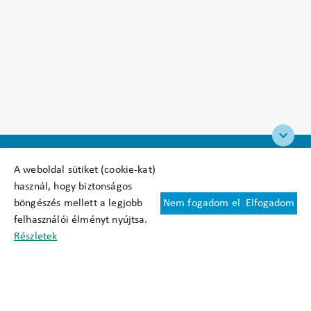
A weboldal sütiket (cookie-kat)
használ, hogy biztonságos
böngészés mellett a legjobb
Nem fogadom el
Elfogadom
Felhasználási feltételek
felhasználói élményt nyújtsa.
Cookie nyilatkozat
Részletek
Adatkezelési tájékoztató
Oldaltérkép