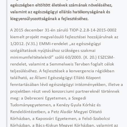
egészségben eltöltött életévek számának növeléséhez,
valamint az egészségügyi ellátás hatékonyságának és
kiegyensúlyozottságának a fejlesztéséhez.
A 2015 december 31-én záruló TIOP-2.2.8-14-2015-0002
kiemelt projekt megvalósuló fejlesztései hozzájárulnak az
1/2012. (V.31.) EMMI-rendelet „az egészségügyi
szolgáltatások nyújtásához szükséges szakmai
minimumfeltételekről” szóló 60/2003. (X. 20.) ESZCSM-
rendelet, valamint a Semmelweis Tervben foglalt célok
teljesüléséhez. A fejlesztések a konvergencia régiókban
található, az Állami Egészségügyi Ellátó Központ
fenntartásában lévő egészségügyi intézményekben, illetve a
projektben részt vevő konzorciumi partnereknél történnek
meg: a Debreceni Egyetemen, a Szegedi
Tudományegyetemen, a Kenézy Gyula Kórház és
Rendelőintézetben, a Petz Aladár Megyei Oktató
Kórházban, a Kaposvári Egyetemen, a Felső-Szabolcsi
Kórházban, a Bács-Kiskun Megyei Kórházban, valamint az