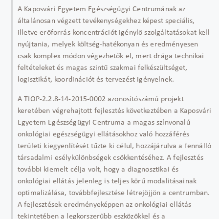
A Kaposvári Egyetem Egészségügyi Centrumának az
általánosan végzett tevékenységekhez képest speciális,
illetve erőforrás-koncentrációt igénylő szolgáltatásokat kell
nyújtania, melyek költség-hatékonyan és eredményesen
csak komplex módon végezhetők el, mert drága technikai
feltételeket és magas szintű szakmai felkészültséget,
logisztikát, koordinációt és tervezést igényelnek.
A TIOP-2.2.8-14-2015-0002 azonosítószámú projekt
keretében végrehajtott fejlesztés következtében a Kaposvári
Egyetem Egészségügyi Centruma a magas színvonalú
onkológiai egészségügyi ellátásokhoz való hozzáférés
területi kiegyenlítését tűzte ki célul, hozzájárulva a fennálló
társadalmi esélykülönbségek csökkentéséhez. A fejlesztés
további kiemelt célja volt, hogy a diagnosztikai és
onkológiai ellátás jelenleg is teljes körű modalitásainak
optimalizálása, továbbfejlesztése létrejöjjön a centrumban.
A fejlesztések eredményeképpen az onkológiai ellátás
tekintetében a legkorszerűbb eszközökkel és a