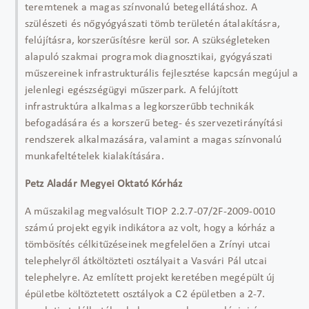
teremtenek a magas színvonalú betegellátáshoz. A
szülészeti és nőgyógyászati tömb területén átalakításra,
felújításra, korszerűsítésre kerül sor. A szükségleteken
alapuló szakmai programok diagnosztikai, gyógyászati
műszereinek infrastrukturális fejlesztése kapcsán megújul a
jelenlegi egészségügyi műszerpark. A felújított
infrastruktúra alkalmas a legkorszerűbb technikák
befogadására és a korszerű beteg- és szervezetirányítási
rendszerek alkalmazására, valamint a magas színvonalú
munkafeltételek kialakítására.
Petz Aladár Megyei Oktató Kórház
A műszakilag megvalósult TIOP 2.2.7-07/2F-2009-0010
számú projekt egyik indikátora az volt, hogy a kórház a
tömbösítés célkitűzéseinek megfelelően a Zrínyi utcai
telephelyről átköltözteti osztályait a Vasvári Pál utcai
telephelyre. Az említett projekt keretében megépült új
épületbe költöztetett osztályok a C2 épületben a 2-7.