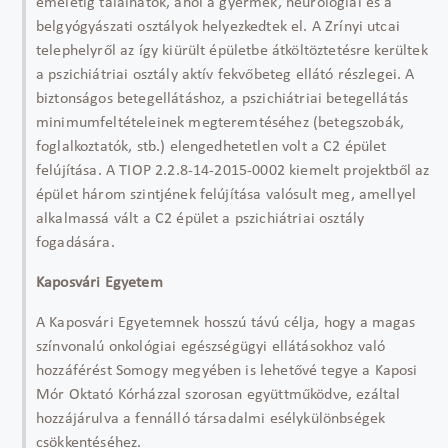
emeletig találhatók, ahol a gyermek, neurológiai és a
belgyógyászati osztályok helyezkedtek el. A Zrínyi utcai
telephelyről az így kiürült épületbe átköltöztetésre kerültek
a pszichiátriai osztály aktív fekvőbeteg ellátó részlegei. A
biztonságos betegellátáshoz, a pszichiátriai betegellátás
minimumfeltételeinek megteremtéséhez (betegszobák,
foglalkoztatók, stb.) elengedhetetlen volt a C2 épület
felújítása. A TIOP 2.2.8-14-2015-0002 kiemelt projektből az
épület három szintjének felújítása valósult meg, amellyel
alkalmassá vált a C2 épület a pszichiátriai osztály
fogadására.
Kaposvári Egyetem
A Kaposvári Egyetemnek hosszú távú célja, hogy a magas
színvonalú onkológiai egészségügyi ellátásokhoz való
hozzáférést Somogy megyében is lehetővé tegye a Kaposi
Mór Oktató Kórházzal szorosan együttműködve, ezáltal
hozzájárulva a fennálló társadalmi esélykülönbségek
csökkentéséhez.