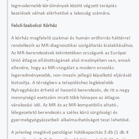
legmodernebb körülmények között végzett terápiás
kezelések válnak elérhetővé a lakosság számára.
Felső-Szabolcsi Kórház
A kórház megfelelő szakmai és humán erőforrás háttérrel
rendelkezik az MR-diagnosztikai szolgáltatás kialakításához.
Az MR-berendezések tekintetében országunk az Európai
Unió átlagos ellátottságának alsó mezőnyében van, annak
ellenére, hogy az MR-vizsgálat a modern orvoslás
legeredményesebb, non-invazív jellegű képalkotó eljárását
biztosítja. A térségben a településhez legközelebb
Nyíregyházán érhető el hasonló berendezés, de itt a nagy
mennyiségű esetszám miatt több hónapos az átlagos
várakozási idő. Az MR és az MR-kompatibilis altató-,
lélegezetető berendezés a széles körű sürgősségi és
gyermekgyógyászatbeli alkalmazhatóságot teszi lehetővé.
A jelenleg meglévő patológiai hűtőkapacitás 3 db (1 db 4