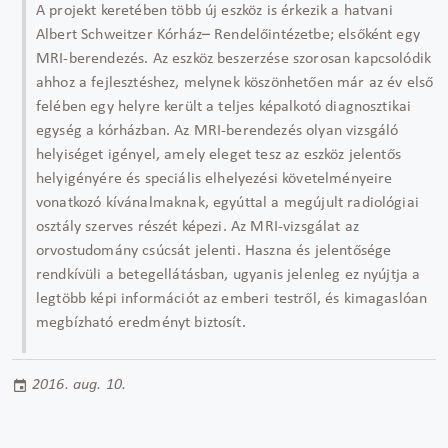
A projekt keretében több új eszköz is érkezik a hatvani
Albert Schweitzer Kórház– Rendelőintézetbe; elsőként egy
MRI-berendezés. Az eszköz beszerzése szorosan kapcsolódik
ahhoz a fejlesztéshez, melynek köszönhetően már az év első
felében egy helyre került a teljes képalkotó diagnosztikai
egység a kórházban. Az MRI-berendezés olyan vizsgáló
helyiséget igényel, amely eleget tesz az eszköz jelentős
helyigényére és speciális elhelyezési követelményeire
vonatkozó kívánalmaknak, egyúttal a megújult radiológiai
osztály szerves részét képezi. Az MRI-vizsgálat az
orvostudomány csúcsát jelenti. Haszna és jelentősége
rendkívüli a betegellátásban, ugyanis jelenleg ez nyújtja a
legtöbb képi információt az emberi testről, és kimagaslóan
megbízható eredményt biztosít.
2016. aug. 10.