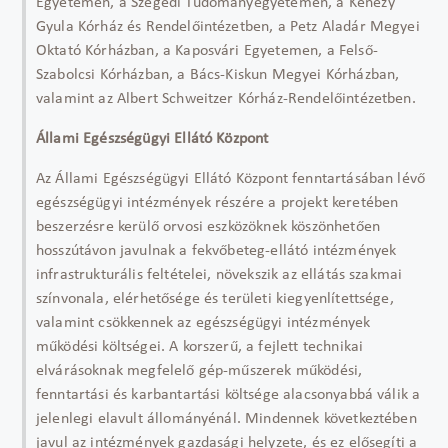
Egyetemen, a Szegedi Tudományegyetemen, a Kenézy
Gyula Kórház és Rendelőintézetben, a Petz Aladár Megyei
Oktató Kórházban, a Kaposvári Egyetemen, a Felső-
Szabolcsi Kórházban, a Bács-Kiskun Megyei Kórházban,
valamint az Albert Schweitzer Kórház-Rendelőintézetben.
Állami Egészségügyi Ellátó Központ
Az Állami Egészségügyi Ellátó Központ fenntartásában lévő
egészségügyi intézmények részére a projekt keretében
beszerzésre kerülő orvosi eszközöknek köszönhetően
hosszútávon javulnak a fekvőbeteg-ellátó intézmények
infrastrukturális feltételei, növekszik az ellátás szakmai
színvonala, elérhetősége és területi kiegyenlítettsége,
valamint csökkennek az egészségügyi intézmények
működési költségei. A korszerű, a fejlett technikai
elvárásoknak megfelelő gép-műszerek működési,
fenntartási és karbantartási költsége alacsonyabbá válik a
jelenlegi elavult állományénál. Mindennek következtében
javul az intézmények gazdasági helyzete, és ez elősegíti a