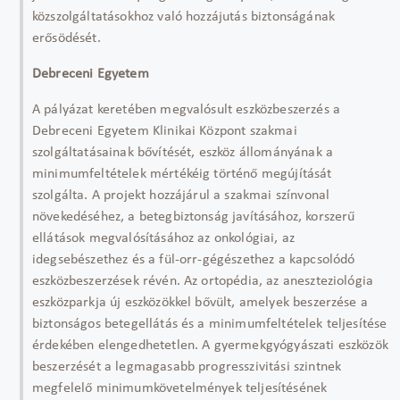
közszolgáltatásokhoz való hozzájutás biztonságának
erősödését.
Debreceni Egyetem
A pályázat keretében megvalósult eszközbeszerzés a
Debreceni Egyetem Klinikai Központ szakmai
szolgáltatásainak bővítését, eszköz állományának a
minimumfeltételek mértékéig történő megújítását
szolgálta. A projekt hozzájárul a szakmai színvonal
növekedéséhez, a betegbiztonság javításához, korszerű
ellátások megvalósításához az onkológiai, az
idegsebészethez és a fül-orr-gégészethez a kapcsolódó
eszközbeszerzések révén. Az ortopédia, az aneszteziológia
eszközparkja új eszközökkel bővült, amelyek beszerzése a
biztonságos betegellátás és a minimumfeltételek teljesítése
érdekében elengedhetetlen. A gyermekgyógyászati eszközök
beszerzését a legmagasabb progresszivitási szintnek
megfelelő minimumkövetelmények teljesítésének