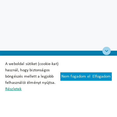
A weboldal sütiket (cookie-kat)
használ, hogy biztonságos
böngészés mellett a legjobb
Nem fogadom el
Elfogadom
Felhasználási feltételek
felhasználói élményt nyújtsa.
Cookie nyilatkozat
Részletek
Adatkezelési tájékoztató
Oldaltérkép