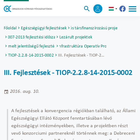
Főoldal
Egészségügyi fejlesztések
Uniós társfinanszírozású projektek
2007-2013 fejlesztési időszak
Lezárult projektek
Kiemelt jelentőségű fejlesztések
Társadalmi Infrastruktúra Operatív Program (TIOP)
TIOP-2.2.8-14-2015-0002
III. Fejlesztések - TIOP-2.2.8-14-2015-0002
III. Fejlesztések - TIOP-2.2.8-14-2015-0002
2016. aug. 10.
A fejlesztések a konvergencia régiókban található, az Állami
Egészségügyi Ellátó Központ fenntartásában lévő
egészségügyi intézményekben, illetve a projektben részt
vevő konzorciumi partnereknél történnek meg: a Debreceni