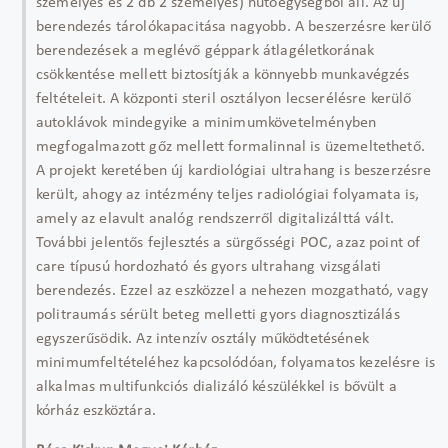
személyes és 2 db 2 személyes) hűtőegységből áll. Az új
berendezés tárolókapacitása nagyobb. A beszerzésre kerülő
berendezések a meglévő géppark átlagéletkorának
csökkentése mellett biztosítják a könnyebb munkavégzés
feltételeit. A központi steril osztályon lecserélésre kerülő
autoklávok mindegyike a minimumkövetelményben
megfogalmazott gőz mellett formalinnal is üzemeltethető.
A projekt keretében új kardiológiai ultrahang is beszerzésre
került, ahogy az intézmény teljes radiológiai folyamata is,
amely az elavult analóg rendszerről digitalizálttá vált.
További jelentős fejlesztés a sürgősségi POC, azaz point of
care típusú hordozható és gyors ultrahang vizsgálati
berendezés. Ezzel az eszközzel a nehezen mozgatható, vagy
politraumás sérült beteg melletti gyors diagnosztizálás
egyszerűsödik. Az intenzív osztály működtetésének
minimumfeltételéhez kapcsolódóan, folyamatos kezelésre is
alkalmas multifunkciós dializáló készülékkel is bővült a
kórház eszköztára.