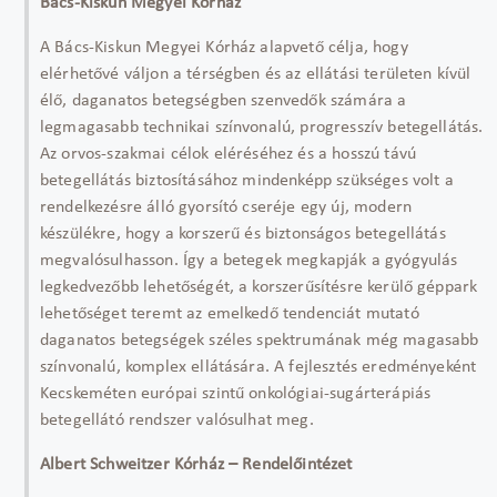
Bács-Kiskun Megyei Kórház
A Bács-Kiskun Megyei Kórház alapvető célja, hogy
elérhetővé váljon a térségben és az ellátási területen kívül
élő, daganatos betegségben szenvedők számára a
legmagasabb technikai színvonalú, progresszív betegellátás.
Az orvos-szakmai célok eléréséhez és a hosszú távú
betegellátás biztosításához mindenképp szükséges volt a
rendelkezésre álló gyorsító cseréje egy új, modern
készülékre, hogy a korszerű és biztonságos betegellátás
megvalósulhasson. Így a betegek megkapják a gyógyulás
legkedvezőbb lehetőségét, a korszerűsítésre kerülő géppark
lehetőséget teremt az emelkedő tendenciát mutató
daganatos betegségek széles spektrumának még magasabb
színvonalú, komplex ellátására. A fejlesztés eredményeként
Kecskeméten európai szintű onkológiai-sugárterápiás
betegellátó rendszer valósulhat meg.
Albert Schweitzer Kórház – Rendelőintézet