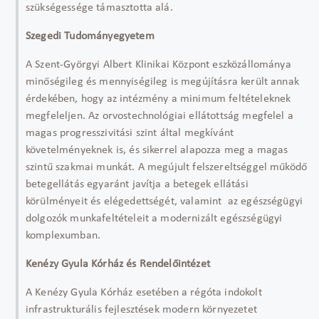
szükségessége támasztotta alá.
Szegedi Tudományegyetem
A Szent-Györgyi Albert Klinikai Központ eszközállománya
minőségileg és mennyiségileg is megújításra került annak
érdekében, hogy az intézmény a minimum feltételeknek
megfeleljen. Az orvostechnológiai ellátottság megfelel a
magas progresszivitási szint által megkívánt
követelményeknek is, és sikerrel alapozza meg a magas
szintű szakmai munkát. A megújult felszereltséggel működő
betegellátás egyaránt javítja a betegek ellátási
körülményeit és elégedettségét, valamint az egészségügyi
dolgozók munkafeltételeit a modernizált egészségügyi
komplexumban.
Kenézy Gyula Kórház és Rendelőintézet
A Kenézy Gyula Kórház esetében a régóta indokolt
infrastrukturális fejlesztések modern környezetet