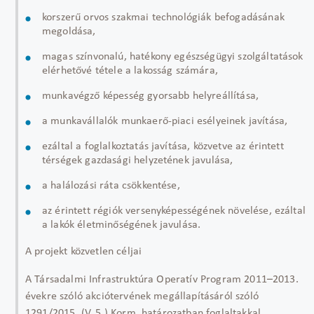
korszerű orvos szakmai technológiák befogadásának
megoldása,
magas színvonalú, hatékony egészségügyi szolgáltatások
elérhetővé tétele a lakosság számára,
munkavégző képesség gyorsabb helyreállítása,
a munkavállalók munkaerő-piaci esélyeinek javítása,
ezáltal a foglalkoztatás javítása, közvetve az érintett
térségek gazdasági helyzetének javulása,
a halálozási ráta csökkentése,
az érintett régiók versenyképességének növelése, ezáltal
a lakók életminőségének javulása.
A projekt közvetlen céljai
A Társadalmi Infrastruktúra Operatív Program 2011–2013.
évekre szóló akciótervének megállapításáról szóló
1291/2015. (V. 5.) Korm. határozatban foglaltakkal