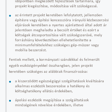
időpontban megkezdett fejlesztések tartalmára, így
projekt kiegészítése, módosítása vált szükségessé.
az érintett projekt keretében lefolytatott, jellemzően
építésre vagy építési koncesszióra irányuló közbeszerzési
eljárások keretében a nyertes ajánlattevő által adott ár
jelentősen meghaladta a becsült értéket és ezért a
költségek átcsoportosítása vált szükségszerűvé, mely
forráshiány következtében ellehetetlenítette a
minimumfeltételekhez szükséges gép-műszer vagy
mobília beszerzést.
Fentiek mellett, a kormányzati szándékkal és felmerült
egyéb eszközigényekkel összhangban, jelen projekt
keretében szükséges az alábbiak finanszírozása:
a kiszerződött egészségügyi szolgáltatások kiváltására
alkalmas eszközök beszerezése a hatékony és
költséghatékony ellátás érdekében,
ápolási eszközök megújítása a szolgáltatások
minőségének növelése érdekében, illetve