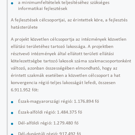
a minimumfeltételek teljesítéséhez szükséges
informatikai fejlesztések
A fejlesztések célcsoportjai, az érintettek köre, a fejlesztés
hatásterülete
A projekt közvetlen célcsoportja az intézmények közvetlen
ellátási területéhez tartozó lakossága. A projektben
résztvevő intézmények által ellátott területi ellátási
kötelezettségbe tartozó lakosok száma szakmacsoportonként
változó, azonban összességében elmondható, hogy az
érintett szakmák esetében a közvetlen célcsoport a hat
konvergencia régió teljes lakosságát lefedi, összesen
6.911.952 főt:
Észak-magyarországi régió: 1.176.894 fő
Észak-alföldi régió: 1.484.375 fő
Dél-alföldi régió: 1.279.480 fő
Dél-dunántúli régió: 917.492 fő