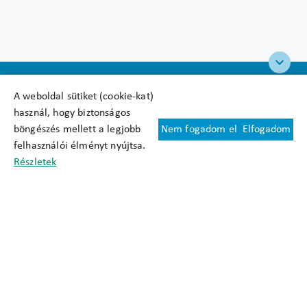
A weboldal sütiket (cookie-kat)
használ, hogy biztonságos
böngészés mellett a legjobb
Nem fogadom el
Elfogadom
Felhasználási feltételek
felhasználói élményt nyújtsa.
Cookie nyilatkozat
Részletek
Adatkezelési tájékoztató
Oldaltérkép
Közadatkereső
Akadálymentesítési nyilatkozat