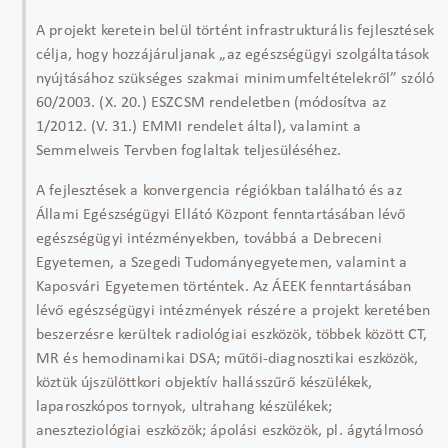
A projekt keretein belül történt infrastrukturális fejlesztések
célja, hogy hozzájáruljanak „az egészségügyi szolgáltatások
nyújtásához szükséges szakmai minimumfeltételekről” szóló
60/2003. (X. 20.) ESZCSM rendeletben (módosítva az
1/2012. (V. 31.) EMMI rendelet által), valamint a
Semmelweis Tervben foglaltak teljesüléséhez.
A fejlesztések a konvergencia régiókban található és az
Állami Egészségügyi Ellátó Központ fenntartásában lévő
egészségügyi intézményekben, továbbá a Debreceni
Egyetemen, a Szegedi Tudományegyetemen, valamint a
Kaposvári Egyetemen történtek. Az ÁEEK fenntartásában
lévő egészségügyi intézmények részére a projekt keretében
beszerzésre kerültek radiológiai eszközök, többek között CT,
MR és hemodinamikai DSA; műtői-diagnosztikai eszközök,
köztük újszülöttkori objektív hallásszűrő készülékek,
laparoszkópos tornyok, ultrahang készülékek;
aneszteziológiai eszközök; ápolási eszközök, pl. ágytálmosó