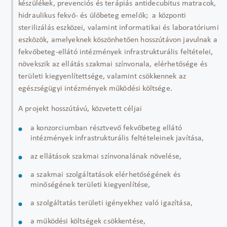
készülékek, prevenciós és terápiás antidecubitus matracok,
hidraulikus fekvő- és ülőbeteg emelők; a központi
sterilizálás eszközei, valamint informatikai és laboratóriumi
eszközök, amelyeknek köszönhetően hosszútávon javulnak a
fekvőbeteg-ellátó intézmények infrastrukturális feltételei,
növekszik az ellátás szakmai színvonala, elérhetősége és
területi kiegyenlítettsége, valamint csökkennek az
egészségügyi intézmények működési költsége.
A projekt hosszútávú, közvetett céljai
a konzorciumban résztvevő fekvőbeteg ellátó
intézmények infrastrukturális feltételeinek javítása,
az ellátások szakmai színvonalának növelése,
a szakmai szolgáltatások elérhetőségének és
minőségének területi kiegyenlítése,
a szolgáltatás területi igényekhez való igazítása,
a működési költségek csökkentése,