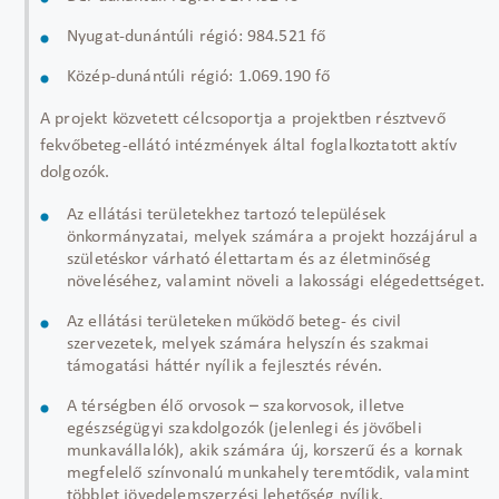
Nyugat-dunántúli régió: 984.521 fő
Közép-dunántúli régió: 1.069.190 fő
A projekt közvetett célcsoportja a projektben résztvevő
fekvőbeteg-ellátó intézmények által foglalkoztatott aktív
dolgozók.
Az ellátási területekhez tartozó települések
önkormányzatai, melyek számára a projekt hozzájárul a
születéskor várható élettartam és az életminőség
növeléséhez, valamint növeli a lakossági elégedettséget.
Az ellátási területeken működő beteg- és civil
szervezetek, melyek számára helyszín és szakmai
támogatási háttér nyílik a fejlesztés révén.
A térségben élő orvosok – szakorvosok, illetve
egészségügyi szakdolgozók (jelenlegi és jövőbeli
munkavállalók), akik számára új, korszerű és a kornak
megfelelő színvonalú munkahely teremtődik, valamint
többlet jövedelemszerzési lehetőség nyílik.