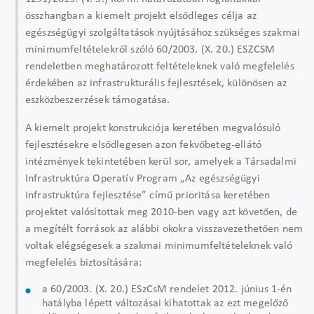
összhangban a kiemelt projekt elsődleges célja az
egészségügyi szolgáltatások nyújtásához szükséges szakmai
minimumfeltételekről szóló 60/2003. (X. 20.) ESZCSM
rendeletben meghatározott feltételeknek való megfelelés
érdekében az infrastrukturális fejlesztések, különösen az
eszközbeszerzések támogatása.
A kiemelt projekt konstrukciója keretében megvalósuló
fejlesztésekre elsődlegesen azon fekvőbeteg-ellátó
intézmények tekintetében kerül sor, amelyek a Társadalmi
Infrastruktúra Operatív Program „Az egészségügyi
infrastruktúra fejlesztése” című prioritása keretében
projektet valósítottak meg 2010-ben vagy azt követően, de
a megítélt források az alábbi okokra visszavezethetően nem
voltak elégségesek a szakmai minimumfeltételeknek való
megfelelés biztosítására:
a 60/2003. (X. 20.) ESzCsM rendelet 2012. június 1-én
hatályba lépett változásai kihatottak az ezt megelőző