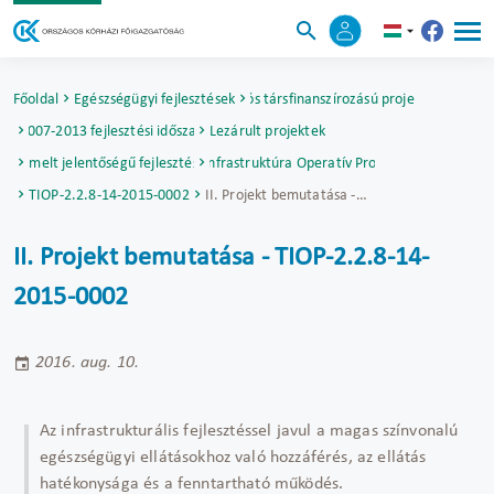
Főoldal
Egészségügyi fejlesztések
Uniós társfinanszírozású projektek
2007-2013 fejlesztési időszak
Lezárult projektek
Kiemelt jelentőségű fejlesztések
Társadalmi Infrastruktúra Operatív Program (TIOP)
TIOP-2.2.8-14-2015-0002
II. Projekt bemutatása - TIOP-2.2.8-14-2015-0002
II. Projekt bemutatása - TIOP-2.2.8-14-
2015-0002
2016. aug. 10.
Az infrastrukturális fejlesztéssel javul a magas színvonalú
egészségügyi ellátásokhoz való hozzáférés, az ellátás
hatékonysága és a fenntartható működés.