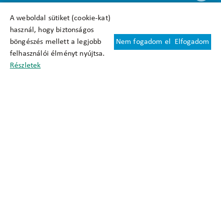
A weboldal sütiket (cookie-kat)
használ, hogy biztonságos
böngészés mellett a legjobb
Nem fogadom el
Elfogadom
Felhasználási feltételek
felhasználói élményt nyújtsa.
Cookie nyilatkozat
Részletek
Adatkezelési tájékoztató
Oldaltérkép
Közadatkereső
Akadálymentesítési nyilatkozat
Impresszum
okfo@okfo.gov.hu