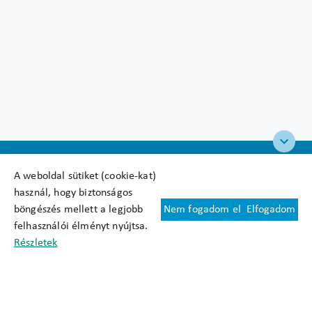
A weboldal sütiket (cookie-kat)
használ, hogy biztonságos
böngészés mellett a legjobb
Nem fogadom el
Elfogadom
Felhasználási feltételek
felhasználói élményt nyújtsa.
Cookie nyilatkozat
Részletek
Adatkezelési tájékoztató
Oldaltérkép