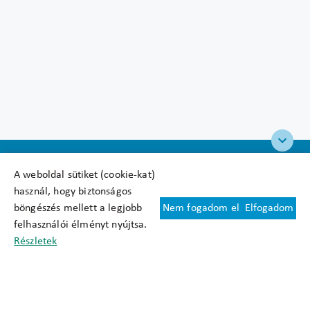
A weboldal sütiket (cookie-kat)
használ, hogy biztonságos
böngészés mellett a legjobb
Nem fogadom el
Elfogadom
Felhasználási feltételek
felhasználói élményt nyújtsa.
Cookie nyilatkozat
Részletek
Adatkezelési tájékoztató
Oldaltérkép