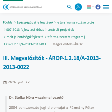
Főoldal
Egészségügyi fejlesztések
Uniós társfinanszírozású projektek
2007-2013 fejlesztési időszak
Lezárult projektek
Kiemelt jelentőségű fejlesztések
Államreform Operatív Program (ÁROP)
ÁROP-1.2.18/A-2013-2013-0022
III. Megvalósítók - ÁROP-1.2.18/A-2013-2013-0022
III. Megvalósítók - ÁROP-1.2.18/A-2013-
2013-0022
2016. jún. 17.
Dr. Stefka Nóra – szakmai vezető
2004-ben szerezte jogi diplomáját a Pázmány Péter