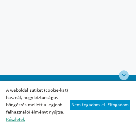
A weboldal sütiket (cookie-kat)
használ, hogy biztonságos
böngészés mellett a legjobb
Nem fogadom el
Elfogadom
Felhasználási feltételek
felhasználói élményt nyújtsa.
Cookie nyilatkozat
Részletek
Adatkezelési tájékoztató